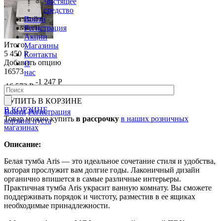
Чистящее
средство
Войти
Регистрация
Акции
Итого:
Магазины
5 450 Р
Контакты
Добавить опцию
О
16573
нас
-1 247 Р
16 573 Р
17 820 Р
КУПИТЬ
В КОРЗИНЕ
В КОРЗИНЕ
Войти
Регистрация
Товар можно купить
в рассрочку
в наших розничных
корзина пуста
магазинах
Описание:
Белая тумба Aris — это идеальное сочетание стиля и удобства,
которая прослужит вам долгие годы. Лаконичный дизайн
органично впишется в самые различные интерьеры.
Практичная тумба Aris украсит ванную комнату. Вы сможете
поддерживать порядок и чистоту, разместив в ее ящиках
необходимые принадлежности.