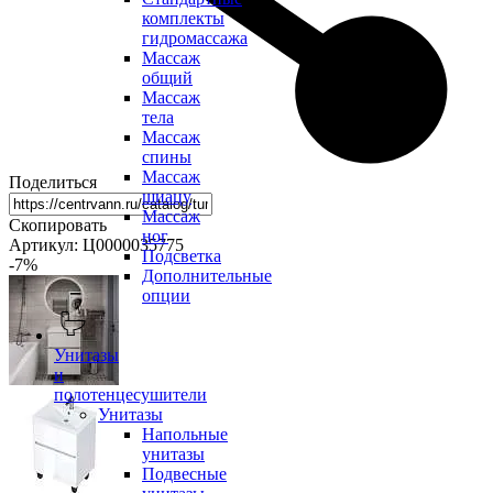
комплекты
гидромассажа
Массаж
общий
Массаж
тела
Массаж
спины
Массаж
Поделиться
шиацу
Массаж
Скопировать
ног
Артикул: Ц0000035775
Подсветка
-7
%
Дополнительные
опции
Унитазы
и
полотенцесушители
Унитазы
Напольные
унитазы
Подвесные