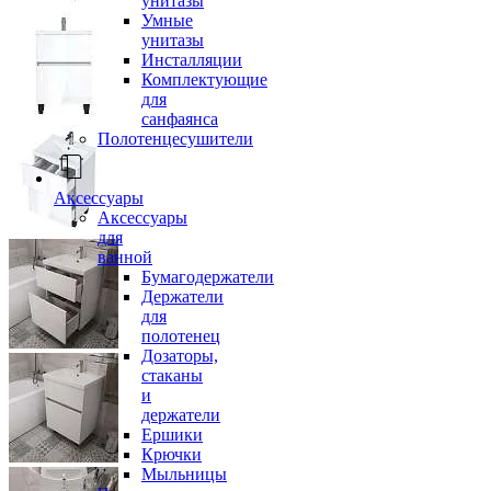
унитазы
Умные
унитазы
Инсталляции
Комплектующие
для
санфаянса
Полотенцесушители
Аксессуары
Аксессуары
для
ванной
Бумагодержатели
Держатели
для
полотенец
Дозаторы,
стаканы
и
держатели
Ершики
Крючки
Мыльницы