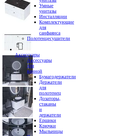
унитазы
Умные
унитазы
Инсталляции
Комплектующие
для
санфаянса
Полотенцесушители
Аксессуары
Аксессуары
для
ванной
Бумагодержатели
Держатели
для
полотенец
Дозаторы,
стаканы
и
держатели
Ершики
Крючки
Мыльницы