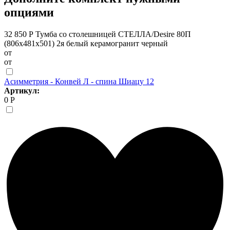
опциями
32 850 Р
Тумба со столешницей СТЕЛЛА/Desire 80П
(806х481х501) 2я белый керамогранит черный
от
от
Асимметрия - Конвей Л - спина Шиацу 12
Артикул:
0 Р