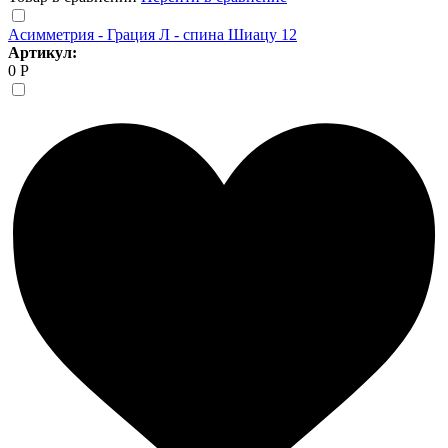
Асимметрия - Грация Л - спина Шиацу 12
Артикул:
0 Р