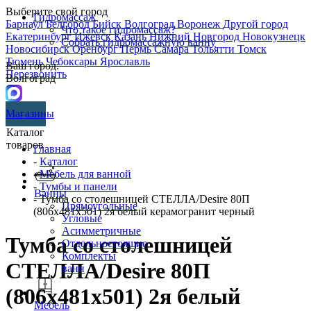
Выберите свой город
Гидромассаж
Барнаул
Белгород
Бийск
Волгоград
Воронеж
Другой город
Что такое гидромассаж?
Екатеринбург
Ижевск
Казань
Нижний Новгород
Новокузнецк
Собрать гидромассажную ванну
Новосибирск
Оренбург
Пермь
Самара
Тольятти
Томск
Тюмень
Чебоксары
Ярославль
Ваш город:
Перезвонить
Волгоград
Магазины
Каталог
товаров
Главная
-
Каталог
-
Мебель для ванной
-
Тумбы и панели
Ванны
- Тумба со столешницей СТЕЛЛА/Desire 80П
Прямоугольные
(806х481х501) 2я белый керамогранит черный
Угловые
Асимметричные
Тумба со столешницей
Отдельностоящие
Комплекты
СТЕЛЛА/Desire 80П
ванн
(806х481х501) 2я белый
Мебель