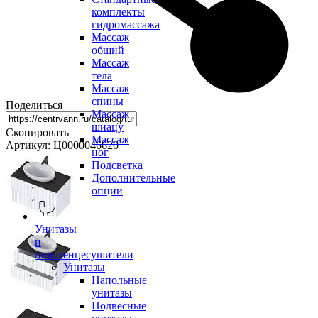
комплекты
гидромассажа
Массаж
общий
Массаж
тела
Массаж
спины
Поделиться
Массаж
шиацу
Скопировать
Массаж
Артикул: Ц0000046620
ног
Подсветка
Дополнительные
опции
Унитазы
и
полотенцесушители
Унитазы
Напольные
унитазы
Подвесные