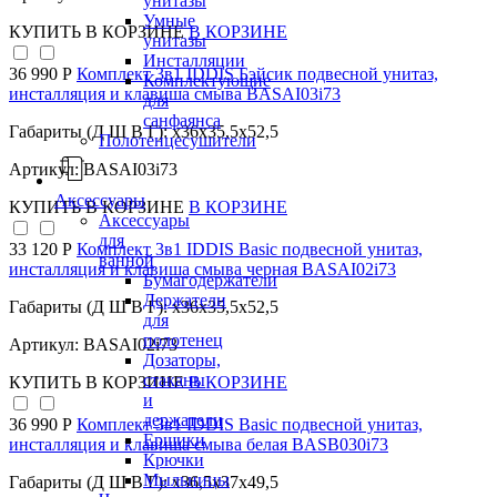
унитазы
Умные
КУПИТЬ
В КОРЗИНЕ
В КОРЗИНЕ
унитазы
Инсталляции
36 990 Р
Комплект 3в1 IDDIS Бэйсик подвесной унитаз,
Комплектующие
инсталляция и клавиша смыва BASAI03i73
для
санфаянса
Габариты (Д Ш В Г): x36x35,5x52,5
Полотенцесушители
Артикул: BASAI03i73
Аксессуары
КУПИТЬ
В КОРЗИНЕ
В КОРЗИНЕ
Аксессуары
для
33 120 Р
Комплект 3в1 IDDIS Basic подвесной унитаз,
ванной
инсталляция и клавиша смыва черная BASAI02i73
Бумагодержатели
Держатели
Габариты (Д Ш В Г): x36x35,5x52,5
для
полотенец
Артикул: BASAI02i73
Дозаторы,
стаканы
КУПИТЬ
В КОРЗИНЕ
В КОРЗИНЕ
и
держатели
36 990 Р
Комплект 3в1 IDDIS Basic подвесной унитаз,
Ершики
инсталляция и клавиша смыва белая BASB030i73
Крючки
Мыльницы
Габариты (Д Ш В Г): x36,5x37x49,5