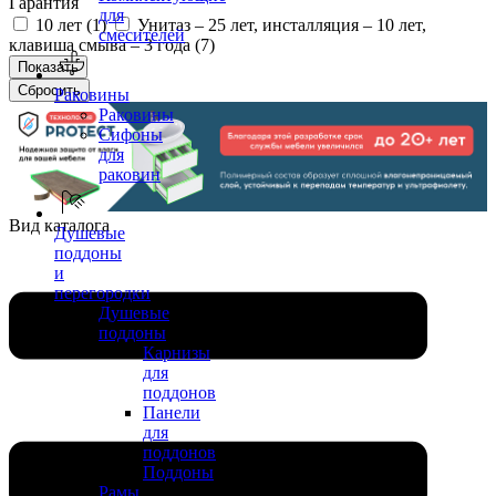
Гарантия
для
10 лет (
1
)
Унитаз – 25 лет, инсталляция – 10 лет,
смесителей
клавиша смыва – 3 года (
7
)
Раковины
Раковины
Сифоны
для
раковин
Вид каталога
Душевые
поддоны
и
перегородки
Душевые
поддоны
Карнизы
для
поддонов
Панели
для
поддонов
Поддоны
Рамы