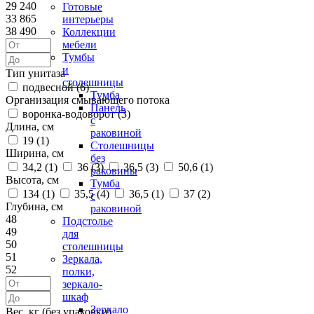
29 240
Готовые
33 865
интерьеры
38 490
Коллекции
мебели
Тумбы
и
Тип унитаза
столешницы
подвесной (
6
)
Тумба
Организация смывающего потока
Панель
воронка-водоворот (
3
)
с
Длина, см
раковиной
19 (
1
)
Столешницы
Ширина, см
без
34,2 (
1
)
36 (
3
)
36,5 (
3
)
50,6 (
1
)
раковины
Высота, см
Тумба
134 (
1
)
35,5 (
4
)
36,5 (
1
)
37 (
2
)
с
Глубина, см
раковиной
48
Подстолье
49
для
50
столешницы
51
Зеркала,
52
полки,
зеркало-
шкаф
Зеркало
Вес, кг (без упаковки)