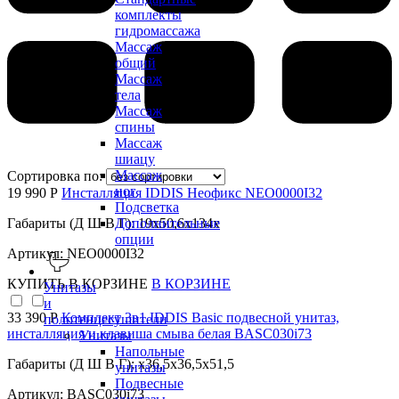
комплекты
гидромассажа
Массаж
общий
Массаж
тела
Массаж
спины
Массаж
шиацу
Массаж
Сортировка по:
ног
19 990 Р
Инсталляция IDDIS Неофикс NEO0000I32
Подсветка
Габариты (Д Ш В Г): 19x50,6x134x
Дополнительные
опции
Артикул: NEO0000I32
КУПИТЬ
В КОРЗИНЕ
В КОРЗИНЕ
Унитазы
и
33 390 Р
Комплект 3в1 IDDIS Basic подвесной унитаз,
полотенцесушители
инсталляция и клавиша смыва белая BASC030i73
Унитазы
Напольные
Габариты (Д Ш В Г): x36,5x36,5x51,5
унитазы
Подвесные
Артикул: BASC030i73