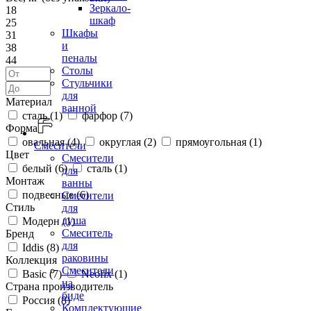
Зеркало-
18
шкаф
25
Шкафы
31
и
38
пеналы
44
Столы
Стульчики
для
Материал
ванной
сталь (
1
)
фарфор (
7
)
Форма
овальная (
4
)
округлая (
2
)
прямоугольная (
1
)
Смесители
Цвет
Смесители
белый (
6
)
сталь (
1
)
для
Монтаж
ванны
подвесные (
6
)
Смесители
Стиль
для
душа
Модерн (
1
)
Смеситель
Бренд
для
Iddis (
8
)
раковины
Коллекция
Смесители
Basic (
7
)
Neofix (
1
)
на
Страна производитель
биде
Россия (
8
)
Комплектующие