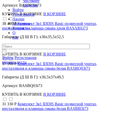
Чистящее
средство
Артикул: BASB030i73
Войти
КУПИТЬ
В КОРЗИНЕ
В КОРЗИНЕ
Регистрация
Акции
Магазины
38 490 Р
Комплект 3в1 IDDIS Basic подвесной унитаз,
Контакты
инсталляция и клавиша смыва хром BASAI01i73
О
Габариты (Д Ш В Г): x36x35,5x52,5
нас
Артикул: BASAI01i73
КУПИТЬ
В КОРЗИНЕ
В КОРЗИНЕ
Войти
Регистрация
корзина пуста
37 990 Р
Комплект 3в1 IDDIS Basic подвесной унитаз,
инсталляция и клавиша смыва белая BASBQ03i73
Габариты (Д Ш В Г): x36,5x37x49,5
Артикул: BASBQ03i73
КУПИТЬ
В КОРЗИНЕ
В КОРЗИНЕ
31 330 Р
Комплект 3в1 IDDIS Basic подвесной унитаз,
инсталляция и клавиша смыва белая BASBI03i73