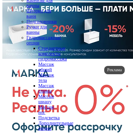
Карнизы для
ванны
Шторки для
ванн
Подголовники
Ручки для
ванны
Гидромассажные
опции
Стандартные
комплекты
гидромассажа
Массаж
общий
Реклама
Массаж
тела
Массаж
спины
Массаж
шиацу
Массаж
ног
Подсветка
Дополнительные
опции