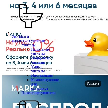
Унитазы и
полотенцесушители
Унитазы
Напольные
унитазы
Подвесные
унитазы
Умные
унитазы
Инсталляции
Комплектующие
Реклама
для
санфаянса
Полотенцесушители