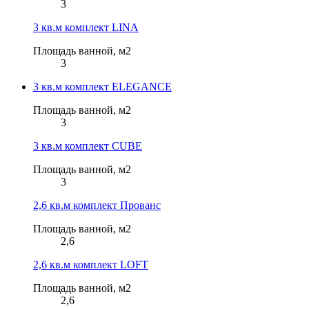
3
3 кв.м комплект LINA
Площадь ванной, м2
В КОРЗИНЕ
3
-15
В КОРЗИНЕ
%
7 497 Р
NEW
8 820 Р
Раковина с панелью ТИНИ/Tiny XS MINI L
3 кв.м комплект ELEGANCE
19 800 Р
Тумба с раковиной МИНИМИ 40П (400x590x350) 2я
свет...
Площадь ванной, м2
3
3 кв.м комплект CUBE
Площадь ванной, м2
3
2,6 кв.м комплект Прованс
Площадь ванной, м2
2,6
2,6 кв.м комплект LOFT
Площадь ванной, м2
2,6