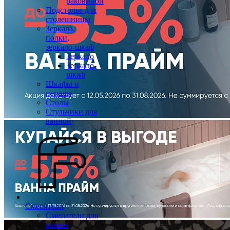
раковиной
Подстолье для
столешницы
Зеркала,
полки,
зеркало-шкаф
Зеркало
Зеркало-
шкаф
Шкафы и
пеналы
Столы
Стульчики для
ванной
Смесители
Смесители для
ванны