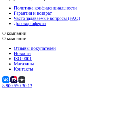
Политика конфиденциальности
Гарантия и возврат
Часто задаваемые вопросы (FAQ)
Договор оферты
В КОРЗИНЕ
О компании
-25
О компании
%
26 573 Р
В КОРЗИНЕ
35 430 Р
Ванна ДЖУЛИАННА/JULIANNA
Отзывы покупателей
1700х1000 R МГ
NEW
Новости
14 800 Р
Тумба с раковиной МИНИМИ 40П (400x370x350) 1я
ISO 9001
свет...
Магазины
Контакты
8 800 550 30 13