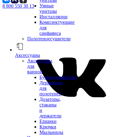
унитазы
Умные
8 800 550 30 13
унитазы
Инсталляции
Комплектующие
для
санфаянса
Полотенцесушители
Аксессуары
Аксессуары
для
ванной
Бумагодержатели
Держатели
для
полотенец
Дозаторы,
стаканы
и
держатели
Ершики
Крючки
Мыльницы