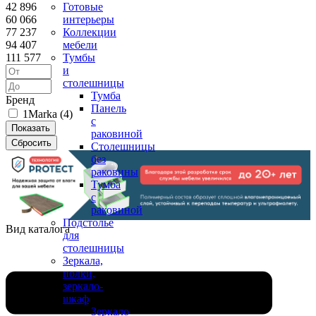
42 896
Готовые
60 066
интерьеры
77 237
Коллекции
94 407
мебели
111 577
Тумбы
и
столешницы
Тумба
Бренд
Панель
1Marka (
4
)
с
раковиной
Столешницы
без
раковины
Тумба
с
раковиной
Подстолье
Вид каталога
для
столешницы
Зеркала,
полки,
зеркало-
шкаф
Зеркало