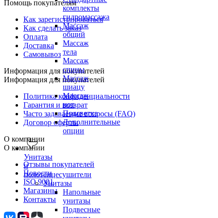
Помощь покупателям
комплекты
гидромассажа
Как зарегистрироваться
Массаж
Как сделать заказ
общий
Оплата
Массаж
Доставка
тела
Самовывоз
Массаж
спины
Информация для покупателей
Массаж
Информация для покупателей
шиацу
Массаж
Политика конфиденциальности
ног
Гарантия и возврат
Подсветка
Часто задаваемые вопросы (FAQ)
Дополнительные
Договор оферты
опции
О компании
О компании
Унитазы
Отзывы покупателей
и
Новости
полотенцесушители
ISO 9001
Унитазы
Магазины
Напольные
Контакты
унитазы
Подвесные