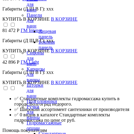
для
Габариты (Д Ш В Г): xxx
ванн
Панели
КУПИТЬ
В КОРЗИНЕ
В КОРЗИНЕ
для
ванн
81 472 Р
ГМ Intense
Лицевая
панель
Габариты (Д Ш В Г): xxx
Боковая
панель
КУПИТЬ
В КОРЗИНЕ
В КОРЗИНЕ
Сифоны
для
42 896 Р
ГМ Light
ванн
Карнизы
Габариты (Д Ш В Г): xxx
для
ванны
КУПИТЬ
В КОРЗИНЕ
В КОРЗИНЕ
Шторки
для
ванн
✅ Стандартные комплекты гидромассажа купить в
Подголовники
городе Волгоград недорого.
Ручки
✅ Широкий ассортимент сантехники от производителя
для
✅ 0 видов в каталоге Стандартные комплекты
ванны
гидромассажа по цене от руб.
Гидромассажные
опции
Помощь покупателям
Стандартные