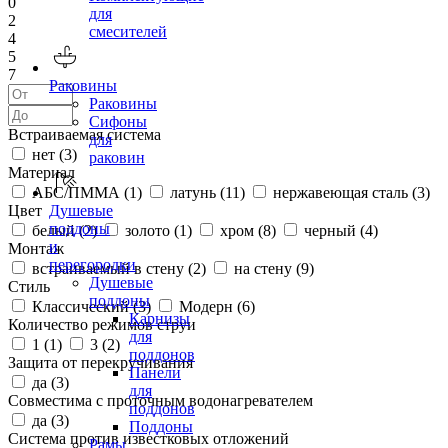
0
для
2
смесителей
4
5
7
Раковины
Раковины
Сифоны
Встраиваемая система
для
нет (
3
)
раковин
Материал
АБС/ПММА (
1
)
латунь (
11
)
нержавеющая сталь (
3
)
Цвет
Душевые
поддоны
белый (
2
)
золото (
1
)
хром (
8
)
черный (
4
)
и
Монтаж
перегородки
встраиваемый в стену (
2
)
на стену (
9
)
Душевые
Стиль
поддоны
Классический (
3
)
Модерн (
6
)
Карнизы
Количество режимов струи
для
1 (
1
)
3 (
2
)
поддонов
Защита от перекручивания
Панели
да (
3
)
для
Совместима с проточным водонагревателем
поддонов
да (
3
)
Поддоны
Система против известковых отложений
Рамы