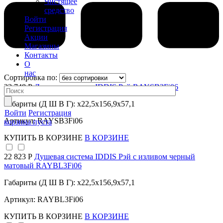
Чистящее
средство
Войти
Регистрация
Акции
Магазины
Контакты
О
нас
Сортировка по:
23 748 Р
Душевая система IDDIS Рэй RAYSB3Fi06
Габариты (Д Ш В Г): x22,5x156,9x57,1
Войти
Регистрация
Артикул: RAYSB3Fi06
корзина пуста
КУПИТЬ
В КОРЗИНЕ
В КОРЗИНЕ
22 823 Р
Душевая система IDDIS Рэй с изливом черный
матовый RAYBL3Fi06
Габариты (Д Ш В Г): x22,5x156,9x57,1
Артикул: RAYBL3Fi06
КУПИТЬ
В КОРЗИНЕ
В КОРЗИНЕ