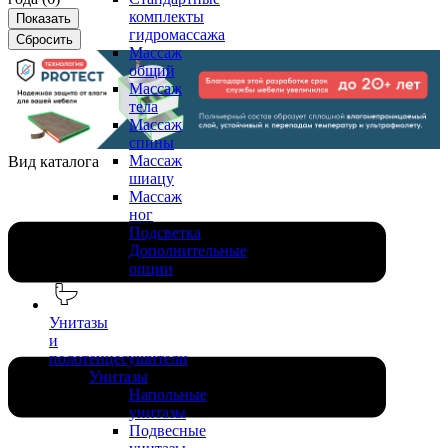
комплекты
гидромассажа
Массаж
общий
Массаж
тела
Массаж
спины
Массаж
Вид каталога
шиацу
Массаж
ног
Подсветка
Дополнительные
опции
Унитазы
и
полотенцесушители
Унитазы
Напольные
унитазы
Подвесные