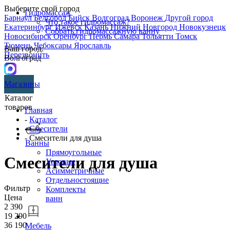
Выберите свой город
Гидромассаж
Барнаул
Белгород
Бийск
Волгоград
Воронеж
Другой город
Что такое гидромассаж?
Екатеринбург
Ижевск
Казань
Нижний Новгород
Новокузнецк
Собрать гидромассажную ванну
Новосибирск
Оренбург
Пермь
Самара
Тольятти
Томск
Тюмень
Чебоксары
Ярославль
Ваш город:
Перезвонить
Волгоград
Магазины
Каталог
товаров
Главная
-
Каталог
-
Смесители
- Смесители для душа
Ванны
Прямоугольные
Смесители для душа
Угловые
Асимметричные
Отдельностоящие
Фильтр
Комплекты
Цена
ванн
2 390
19 290
36 190
Мебель