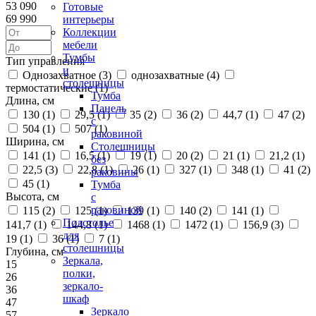
53 090
Готовые
69 990
интерьеры
Коллекции
мебели
Тумбы
Тип управления
и
Однозахватное (
3
)
однозахватные (
4
)
столешницы
термостатические (
1
)
Тумба
Длина, см
Панель
130 (
1
)
29,5 (
1
)
35 (
2
)
36 (
2
)
44,7 (
1
)
47 (
2
)
с
504 (
1
)
507 (
1
)
раковиной
Ширина, см
Столешницы
141 (
1
)
16,5 (
1
)
19 (
1
)
20 (
2
)
21 (
1
)
21,2 (
1
)
без
22,5 (
3
)
22,8 (
1
)
26 (
1
)
327 (
1
)
348 (
1
)
41 (
2
)
раковины
45 (
1
)
Тумба
Высота, см
с
раковиной
115 (
2
)
125 (
1
)
139 (
1
)
140 (
2
)
141 (
1
)
Подстолье
141,7 (
1
)
144,8 (
1
)
1468 (
1
)
1472 (
1
)
156,9 (
3
)
для
19 (
1
)
36 (
1
)
7 (
1
)
столешницы
Глубина, см
Зеркала,
15
полки,
26
зеркало-
36
шкаф
47
Зеркало
57