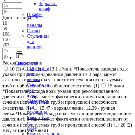
Зеркало-
шкаф
Шкафы
Длина излива, см
и
10
пеналы
59
Столы
108
Стульчики
156
для
205
ванной
Расход воды, л/мин
Смесители
Смесители
10 (
3
)
13 (
1
)
13,1 л/мин. *Показатель расхода воды
для
указан при рекомендованном давлении в 3 бара, может
ванны
фактически отличаться, зависит от сечения используемых
Смесители
труб и пропускной способности смесителя. (
1
)
15 л/мин.
для
*Показатель расхода воды указан при рекомендованном
душа
давлении в 3 бара, может фактически отличаться, зависит от
Смеситель
сечения используемых труб и пропускной способности
для
смесителя. (
1
)
15,47 - верхняя лейка; 12,39 - ручная
раковины
лейка.*Показатель расхода воды указан при рекомендованном
Смесители
давлении в 3 бара, может фактически отличаться, зависит от
на
сечения используемых труб и пропускной способ (
1
)
20 (
2
)
биде
Вес, кг (без упаковки)
Комплектующие