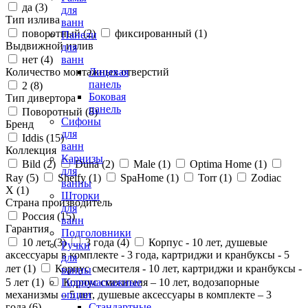
да (
3
)
для
Тип излива
ванн
поворотный (
2
)
фиксированный (
1
)
Панели
Выдвижной излив
для
нет (
4
)
ванн
Количество монтажных отверстий
Лицевая
панель
2 (
8
)
Боковая
Тип дивертора
панель
Поворотный (
8
)
Сифоны
Бренд
для
Iddis (
15
)
ванн
Коллекция
Карнизы
Bild (
2
)
Duna (
2
)
Male (
1
)
Optima Home (
1
)
для
Ray (
5
)
Shelfy (
1
)
SpaHome (
1
)
Torr (
1
)
Zodiac
ванны
X (
1
)
Шторки
Страна производитель
для
Россия (
15
)
ванн
Гарантия
Подголовники
10 лет (
3
)
3 года (
4
)
Корпус - 10 лет, душевые
Ручки
аксессуары в комплекте - 3 года, картриджи и кранбуксы - 5
для
лет (
1
)
Корпус смесителя - 10 лет, картриджи и кранбуксы -
ванны
5 лет (
1
)
Корпус смесителя – 10 лет, водозапорные
Гидромассажные
механизмы – 5 лет, душевые аксессуары в комплекте – 3
опции
года (
6
)
Стандартные