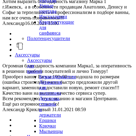
унитазы
Хотим выразить благодарность магазину Марка 1
Умные
г.Ижевск, а в особенности продавцам Анатолию, Денису и
унитазы
Софье за терпеливость и профессионализм в подборе ванны,
Инсталляции
нам все очень понравилось!!!
Комплектующие
Александр
16.06.2021 15:00
для
санфаянса
Полотенцесушители
Аксессуары
Аксессуары
для
Огромная благодарность компании Марка1, за оперативность
ванной
в решении проблем покупателей и лично Тимуру!
Бумагодержатели
Приобрел ванну Рагуза 190х90 не подошла по размерам
Держатели
(ошибка строителей) очень быстро предложили другой
для
вариант, заменили и доставили новую, ремонт спасен!!!
полотенец
Качество ванн на высоте, качество сервиса супер.
Дозаторы,
Всем рекомендую эту компанию и магазин Центрванн.
стаканы
Ещё раз огромное спасибо!
и
Александр Крикливый
31.01.2021 08:59
держатели
Ершики
Крючки
Мыльницы