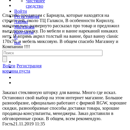
Чистящее
средство
Войти
Спасибо продавцам с Барнаула, которые находятся на
Регистрация
строителей, около ТЦ Галакси, В особенности Кириллу,
Акции
максимально развернуто рассказал про товар и предложил
Магазины
выгодную скидку. По мебели и ванне нареканий никаких
Контакты
нету. И впрямь акрил толстый на ванне, брал ванну classic
О
170x70, и мебель миксовую. В общем спасибо Магазину и
нас
Компании !!!!
Sergei
30.06.2020 10:12
Войти
Регистрация
корзина пуста
Заказал стеклянную шторку для ванны. Много где искал.
Остановил свой выбор на этом интернет магазине. Большое
разнообразие, официально работают с фирмой RGW, хорошие
скидки, разнообразные способы доставки товара, хорошие
продавцы-консультанты, менеджеры. Заказ доставили в
обговоренные сроки. В общем, всем рекомендую.
Гость
21.11.2019 11:35