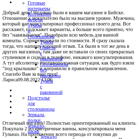
Готовые
интерьеры
Добрый день! Недавно были в вашем магазине в Бийске.
Коллекции
Отношение к покупателю было на высшем уровне. Мужчина,
мебели
который нас консультировал профессионал своего дела. Все
Тумбы
расскажет, подскажет варианты, а больше всего приятно, что
и
без "навязывания". Подобрали всю мебель для ванной
столешницы
комнаты. Сориентировали по стоимости. Я сразу сказала
Тумба
тогда, что напишу хороший отзыв. Т.к были в тот же день в
Панель
других магазинах, там даже не вставали со своих прекрасных
с
стульчиков и сидели в телефоне, никакого консультирования.
раковиной
А тут абсолютно противоположная ситуация, как будто взяли
Столешницы
"под крылышко" и направили в правильном направлении.
без
Спасибо Вам за ваш труд!
раковины
Лариса
09.08.2022 13:06
Тумба
с
раковиной
Подстолье
для
столешницы
Зеркала,
полки,
Отличный магазин! Полностью ориентированный на клиента.
зеркало-
Покупала 2 ассиметричные ванны, консультировала меня
шкаф
Гульназ. На протяжении всего периода от покупки до
Зеркало