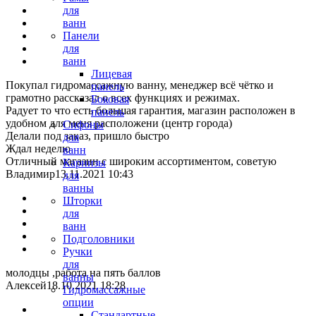
для
ванн
Панели
для
ванн
Лицевая
Покупал гидромассажную ванну, менеджер всё чётко и
панель
грамотно рассказал о всех функциях и режимах.
Боковая
Радует то что есть большая гарантия, магазин расположен в
панель
удобном для меня расположени (центр города)
Сифоны
Делали под заказ, пришло быстро
для
Ждал неделю
ванн
Отличный магазин с широким ассортиментом, советую
Карнизы
Владимир
13.11.2021 10:43
для
ванны
Шторки
для
ванн
Подголовники
Ручки
для
молодцы ,работа на пять баллов
ванны
Алексей
18.10.2021 18:28
Гидромассажные
опции
Стандартные