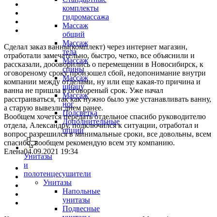
комплекты
гидромассажа
Массаж
общий
Массаж
Сделал заказ ванны(комплект) через интернет магазин,
тела
отработали замечательно, быстро, четко, все объяснили и
Массаж
рассказали, доооворились о перемещении в Новосибирск, к
спины
оговореному сроку произошел сбой, недопонимание внутри
Массаж
компании между отделами, ну или еще какая-то причина и
шиацу
ванна не пришла в оговореный срок. Уже начал
Массаж
расстраиваться, так как нужно было уже устанавливать ванну,
ног
а старую вывезли днем ранее.
Подсветка
Вообщем хочется передать отдельное спасибо руководителю
Дополнительные
отдела, Александру, подключился к ситуации, отработал и
опции
вопрос разрешился в минимальные сроки, все довольны, всем
спасибо, вообщем рекомендую всем эту компанию.
Елена
04.09.2021 19:34
Унитазы
и
полотенцесушители
Унитазы
Напольные
унитазы
Подвесные