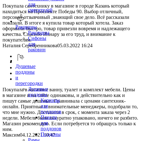
для
Покупала сантехнику в магазине в городе Казань который
смесителей
находиться на Проспекте Победы 90. Выбор отличный,
персонал отзывчивый ,знающий свое дело. Всё рассказали
показали. В итоге я купила товар который хотела. Заказ
Раковины
оформили быстро, товар привезли вовремя и надлежащего
Раковины
качества. Спасибо Илнару за его труд, и внимание к
Сифоны
покупателям.
для
Наталия Серебренникова
05.03.2022 16:24
раковин
Душевые
поддоны
и
перегородки
Душевые
Покупала в магазине ванну, туалет и комплект мебели. Цены
поддоны
в магазине и на сайте одинаковы, и действительно как и
Карнизы
пишут самые дешевые. Сравнивала с ценами сантехник-
для
онлайн. Приятные и внимательные менеджеры, подобрали то,
поддонов
что мне нужно. Доставили в срок, с момента заказа через 2
Панели
недели. Мебель была аккуратно упаковано, ничего не разбито.
для
Магазин рекомендую. Если потребуется то обращусь только к
поддонов
ним.
Поддоны
Максим
04.12.2021 10:47
Рамы