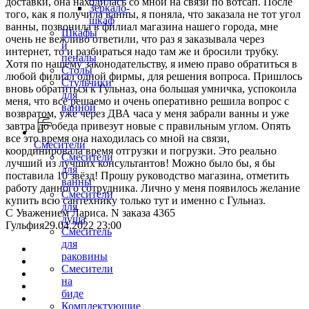
доставки, она находилась со мной на связи по вотсап. После
Зеркало-
того, как я получила ванны, я поняла, что заказала не тот угол
шкаф
ванны, позвонила в филиал магазина нашего города, мне
Шкафы
очень не вежливо ответили, что раз я заказывала через
и
интернет, то и разбираться надо там же и бросили трубку.
пеналы
Хотя по нашему законодательству, я имею право обратиться в
Столы
любой филиал одной фирмы, для решения вопроса. Пришлось
Стульчики
вновь обратиться к Гульназ, она большая умничка, успокоила
для
меня, что все решаемо и очень оперативно решила вопрос с
ванной
возвратом, уже через ДВА часа у меня забрали ванны и уже
завтра до обеда привезут новые с правильным углом. Опять
все это время она находилась со мной на связи,
Смесители
координировала время отгрузки и погрузки. Это реально
Смесители
лучший из лучших консультантов! Можно было бы, я бы
для
поставила 10 звёзд! Прошу руководство магазина, отметить
ванны
работу данного сотрудника. Лично у меня появилось желание
Смесители
купить всю сантехнику только тут и именно с Гульназ.
для
С Уважением Лариса. N заказа 4365
душа
Гульфия
29.04.2022 23:00
Смеситель
для
раковины
Смесители
на
биде
Комплектующие