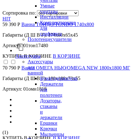
унитазы
Умные
унитазы
Сортировка по:
Инсталляции
HIT
Комплектующие
59 390 Р
Ванна ТОНДО/TONDO 1740х800
для
санфаянса
Габариты (Д Ш В Г): 174x80x65x45
Полотенцесушители
Артикул: 01тон17480
Аксессуары
КУПИТЬ
В КОРЗИНЕ
В КОРЗИНЕ
Аксессуары
для
70 790 Р
Ванна ОМЕГА НЬЮ/OMEGA NEW 1800х1800 МГ
ванной
Бумагодержатели
Габариты (Д Ш В Г): 180x180x73x55
Держатели
Артикул: 01омн1818
для
полотенец
Дозаторы,
стаканы
и
держатели
Ершики
Крючки
(1)
Мыльницы
КУПИТЬ
В КОРЗИНЕ
В КОРЗИНЕ