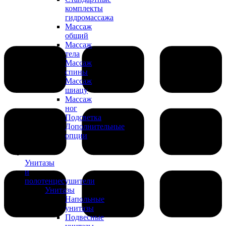
комплекты
гидромассажа
Массаж
общий
Массаж
тела
Массаж
спины
Массаж
шиацу
Массаж
ног
Подсветка
Дополнительные
опции
Унитазы
и
полотенцесушители
Унитазы
Напольные
унитазы
Подвесные