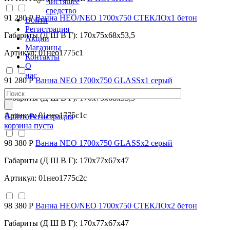
Чистящее
средство
91 280 Р
Ванна НЕО/NEO 1700х750 СТЕКЛОх1 бетон
Войти
Регистрация
Габариты (Д Ш В Г): 170x75x68x53,5
Акции
Магазины
Артикул: 01нео1775с1
Контакты
О
нас
91 280 Р
Ванна NEO 1700х750 GLASSх1 серый
Габариты (Д Ш В Г): 170x75x68x53,5
Артикул: 01нео1775с1с
Войти
Регистрация
корзина пуста
98 380 Р
Ванна NEO 1700х750 GLASSх2 серый
Габариты (Д Ш В Г): 170x77x67x47
Артикул: 01нео1775с2с
98 380 Р
Ванна НЕО/NEO 1700х750 СТЕКЛОх2 бетон
Габариты (Д Ш В Г): 170x77x67x47