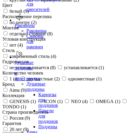
для
Цвет
смесителей
белый (
9
)
Расположение перелива
по центру (
2
)
Раковины
Монтаж
Раковины
отдельно стоящие (
8
)
Сифоны
Угловая конструкция
для
нет (
4
)
раковин
Стиль
современный стиль (
4
)
Гидромассаж
Душевые
не устанавливается (
8
)
устанавливается (
1
)
поддоны
Количество человек
и
перегородки
1 (
4
)
двухместные (
2
)
одноместные (
1
)
Душевые
Бренд
поддоны
Aima (
9
)
Карнизы
Коллекция
для
GENESIS (
1
)
ICON (
1
)
NEO (
4
)
OMEGA (
1
)
поддонов
TONDO (
1
)
Панели
Страна производитель
для
Россия (
9
)
поддонов
Гарантия
Поддоны
20 лет (
9
)
Рамы