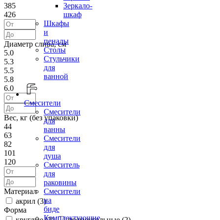
385
Зеркало-
426
шкаф
Шкафы
и
пеналы
Диаметр слива, см
Столы
5.0
Стульчики
5.3
для
5.5
ванной
5.8
6.0
Смесители
Смесители
Вес, кг (без упаковки)
для
44
ванны
63
Смесители
82
для
101
душа
120
Смеситель
для
раковины
Материал
Смесители
на
акрил (
3
)
биде
Форма
Комплектующие
круглые (
2
)
прямоугольные (
2
)