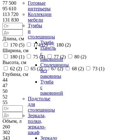
77 500
Готовые
95 610
интерьеры
113 720
Коллекции
131 830
мебели
Тумбы
и
столешницы
Длина, см
Тумба
170 (
5
)
174 (
2
)
180 (
2
)
Панель
Ширина, см
с
180 (
1
)
75 (
4
)
77 (
2
)
80 (
2
)
раковиной
Высота, см
Столешницы
62 (
2
)
65 (
2
)
67 (
2
)
68 (
2
)
73 (
1
)
без
Глубина, см
раковины
44
Тумба
47
с
50
раковиной
52
Подстолье
55
для
столешницы
Зеркала,
Объем, л
полки,
260
зеркало-
302
шкаф
343
Зеркало