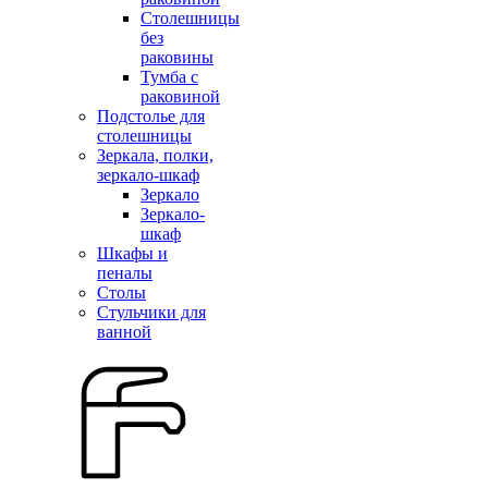
Столешницы
без
раковины
Тумба с
раковиной
Подстолье для
столешницы
Зеркала, полки,
зеркало-шкаф
Зеркало
Зеркало-
шкаф
Шкафы и
пеналы
Столы
Стульчики для
ванной