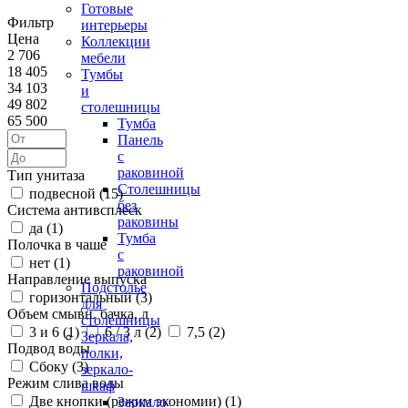
Готовые
Фильтр
интерьеры
Цена
Коллекции
2 706
мебели
18 405
Тумбы
34 103
и
49 802
столешницы
65 500
Тумба
Панель
с
раковиной
Тип унитаза
Столешницы
подвесной (
15
)
без
Система антивсплеск
раковины
да (
1
)
Тумба
Полочка в чаше
с
нет (
1
)
раковиной
Направление выпуска
Подстолье
горизонтальный (
3
)
для
Объем смывн. бачка, л
столешницы
3 и 6 (
1
)
6 / 3 л (
2
)
7,5 (
2
)
Зеркала,
Подвод воды
полки,
Сбоку (
3
)
зеркало-
Режим слива воды
шкаф
Две кнопки (режим экономии) (
1
)
Зеркало