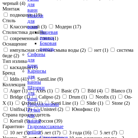
черный (
4
)
для
Монтаж
ванн
подвесные (
19
)
Панели
Стиль
для
Классический (
3
)
Модерн (
17
)
ванн
Стилистика дизайна
Лицевая
панель
современный стиль (
1
)
Боковая
Оснащение
панель
импульсная система смыва воды (
2
)
нет (
1
)
система
Сифоны
биде (
2
)
для
Тип излива
ванн
каскадная (
1
)
Карнизы
Бренд
для
Iddis (
41
)
SantiLine (
9
)
ванны
Коллекция
Шторки
Aiger (
1
)
Axes (
1
)
Basic (
7
)
Bild (
4
)
Blanco (
3
)
для
Bridge (
1
)
Calipso (
2
)
Drum (
1
)
Neofix (
1
)
On-
ванн
X (
1
)
Oxford (
1
)
Santi Line (
1
)
Slide (
1
)
Stone (
2
)
Подголовники
Unifix (
12
)
Unisteel (
2
)
Юнификс (
1
)
Ручки
Страна производитель
для
Китай (
9
)
Россия (
39
)
ванны
Гарантия
Гидромассажные
опции
10 лет (
5
)
25 лет (
17
)
3 года (
16
)
5 лет (
7
)
Стандартные