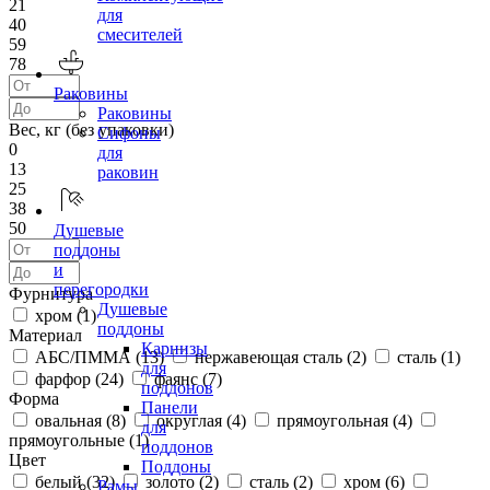
21
для
40
смесителей
59
78
Раковины
Раковины
Вес, кг (без упаковки)
Сифоны
0
для
13
раковин
25
38
50
Душевые
поддоны
и
перегородки
Фурнитура
Душевые
хром (
1
)
поддоны
Материал
Карнизы
АБС/ПММА (
13
)
нержавеющая сталь (
2
)
сталь (
1
)
для
фарфор (
24
)
фаянс (
7
)
поддонов
Форма
Панели
овальная (
8
)
округлая (
4
)
прямоугольная (
4
)
для
прямоугольные (
1
)
поддонов
Цвет
Поддоны
белый (
32
)
золото (
2
)
сталь (
2
)
хром (
6
)
Рамы