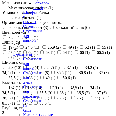
Механизм слива
Зеркало-
шкаф
Механическая кнопка (
1
)
Шкафы
Установки сливного бачка
и
поверх унитаза (
1
)
пеналы
Организация смывающего потока
Столы
воронка-водоворот (
3
)
каскадный слив (
6
)
Стульчики
Цвет корпуса
для
Белый глянец (
1
)
ванной
Длина, см
19 (
1
)
24,5 (
13
)
25,9 (
2
)
49 (
1
)
52 (
1
)
55 (
1
)
57,5 (
2
)
62 (
1
)
63 (
1
)
64 (
1
)
66 (
1
)
66,5 (
1
)
Смесители
67 (
1
)
68 (
1
)
Смесители
Ширина, см
для
2,8 (
10
)
2,9 (
4
)
24,5 (
1
)
3,1 (
1
)
34,2 (
5
)
ванны
34,5 (
1
)
35 (
1
)
36 (
8
)
36,5 (
11
)
36,8 (
1
)
37 (
3
)
Смесители
для
37,5 (
1
)
38 (
1
)
40 (
1
)
50,6 (
1
)
душа
Высота, см
Смеситель
134 (
1
)
16,5 (
14
)
17,9 (
2
)
32,5 (
1
)
34 (
1
)
для
34,5 (
1
)
35 (
1
)
35,5 (
9
)
36 (
1
)
36,5 (
3
)
37 (
6
)
раковины
38,5 (
1
)
40 (
1
)
50 (
1
)
75,5 (
1
)
76 (
1
)
77 (
1
)
Смесители
81,5 (
1
)
82 (
1
)
85,5 (
1
)
на
Глубина, см
биде
2
Комплектующие