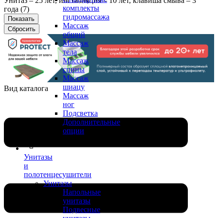
Унитаз – 25 лет, инсталляция – 10 лет, клавиша смыва – 3
комплекты
года (
7
)
гидромассажа
Массаж
общий
Массаж
тела
Массаж
спины
Массаж
шиацу
Вид каталога
Массаж
ног
Подсветка
Дополнительные
опции
Унитазы
и
полотенцесушители
Унитазы
Напольные
унитазы
Подвесные