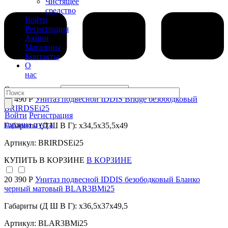
Чистящее
средство
Войти
Регистрация
Акции
Магазины
Контакты
О
нас
Сортировка по:
18 490 Р
Унитаз подвесной IDDIS Bridge безободковый
BRIRDSEi25
Войти
Регистрация
корзина пуста
Габариты (Д Ш В Г): x34,5x35,5x49
Артикул: BRIRDSEi25
КУПИТЬ
В КОРЗИНЕ
В КОРЗИНЕ
20 390 Р
Унитаз подвесной IDDIS безободковый Бланко
черный матовый BLAR3BMi25
Габариты (Д Ш В Г): x36,5x37x49,5
Артикул: BLAR3BMi25