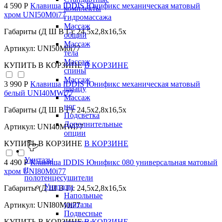
4 590 Р
Клавиша IDDIS Юнификс механическая матовый
комплекты
хром UNI50M0i77
гидромассажа
Массаж
Габариты (Д Ш В Г): 24,5x2,8x16,5x
общий
Массаж
Артикул: UNI50M0i77
тела
Массаж
КУПИТЬ
В КОРЗИНЕ
В КОРЗИНЕ
спины
Массаж
3 990 Р
Клавиша IDDIS Юнификс механическая матовый
шиацу
белый UNI40MWi77
Массаж
ног
Габариты (Д Ш В Г): 24,5x2,8x16,5x
Подсветка
Дополнительные
Артикул: UNI40MWi77
опции
КУПИТЬ
В КОРЗИНЕ
В КОРЗИНЕ
Унитазы
4 490 Р
Клавиша IDDIS Юнификс 080 универсальная матовый
и
хром UNI80M0i77
полотенцесушители
Унитазы
Габариты (Д Ш В Г): 24,5x2,8x16,5x
Напольные
унитазы
Артикул: UNI80M0i77
Подвесные
КУПИТЬ
В КОРЗИНЕ
В КОРЗИНЕ