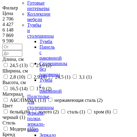
Готовые
Фильтр
интерьеры
Цена
Коллекции
2 706
мебели
4 427
Тумбы
6 148
и
7 869
столешницы
9 590
Тумба
Панель
с
раковиной
Длина, см
Столешницы
24,5 (
13
)
25,9 (
2
)
без
Ширина, см
раковины
2,8 (
10
)
2,9 (
4
)
24,5 (
1
)
3,1 (
1
)
Тумба
Высота, см
с
16,5 (
14
)
17,9 (
2
)
раковиной
Материал
Подстолье
АБС/ПММА (
13
)
нержавеющая сталь (
2
)
для
Цвет
столешницы
белый (
6
)
золото (
2
)
сталь (
1
)
хром (
6
)
Зеркала,
черный (
1
)
полки,
Стиль
зеркало-
Модерн (
15
)
шкаф
Бренд
Зеркало