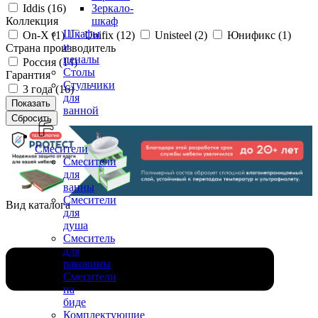
Iddis (
16
)
Зеркало-
Коллекция
шкаф
Шкафы
On-X (
1
)
Unifix (
12
)
Unisteel (
2
)
Юнификс (
1
)
и
Страна производитель
пеналы
Россия (
14
)
Столы
Гарантия
Стульчики
3 года (
16
)
для
ванной
Смесители
Смесители
для
ванны
Смесители
Вид каталога
для
душа
Смеситель
для
раковины
Смесители
на
биде
Комплектующие