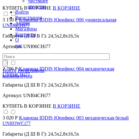
Чистящее
средство
КУПИТЬ
В КОРЗИНЕ
В КОРЗИНЕ
Войти
Регистрация
3 150 Р
Клавиша IDDIS Юнификс 006 универсальная
Акции
UNI06CHi77
Магазины
Контакты
Габариты (Д Ш В Г): 24,5x2,8x16,5x
О
нас
Артикул: UNI06CHi77
КУПИТЬ
В КОРЗИНЕ
В КОРЗИНЕ
2 706 Р
Клавиша IDDIS Юнификс 004 механическая
Войти
Регистрация
UNI04CHi77
корзина пуста
Габариты (Д Ш В Г): 24,5x2,8x16,5x
Артикул: UNI04CHi77
КУПИТЬ
В КОРЗИНЕ
В КОРЗИНЕ
3 020 Р
Клавиша IDDIS Юнификс 003 механическая белый
UNI03WCi77
Габариты (Д Ш В Г): 24,5x2,8x16,5x