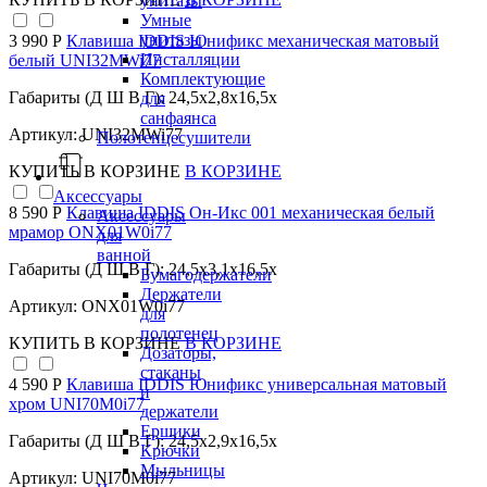
унитазы
Умные
унитазы
3 990 Р
Клавиша IDDIS Юнификс механическая матовый
Инсталляции
белый UNI32MWi77
Комплектующие
Габариты (Д Ш В Г): 24,5x2,8x16,5x
для
санфаянса
Артикул: UNI32MWi77
Полотенцесушители
КУПИТЬ
В КОРЗИНЕ
В КОРЗИНЕ
Аксессуары
8 590 Р
Клавиша IDDIS Он-Икс 001 механическая белый
Аксессуары
мрамор ONX01W0i77
для
ванной
Габариты (Д Ш В Г): 24,5x3,1x16,5x
Бумагодержатели
Держатели
Артикул: ONX01W0i77
для
полотенец
КУПИТЬ
В КОРЗИНЕ
В КОРЗИНЕ
Дозаторы,
стаканы
4 590 Р
Клавиша IDDIS Юнификс универсальная матовый
и
хром UNI70M0i77
держатели
Ершики
Габариты (Д Ш В Г): 24,5x2,9x16,5x
Крючки
Мыльницы
Артикул: UNI70M0i77