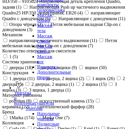
HD/350 – 9105624 Направляющая деталь крепления Quadro,
комплекты
задняя (
1
)
Направляющая Push up частичного выдвижения
гидромассажа
Quadro25 НР/350 ,левая/правая, ЕВ20 (
4
)
направляющие
Массаж
Quadro с доводчиком (
6
)
Направляющие с доводчиком (
11
)
общий
Опора чёрная (
2
)
Петля мебельная вкладная Clip-on с
Массаж
доводчиком (
3
)
тела
Механизм
Массаж
направляющие частичного выдвижения (
11
)
Петля
спины
мебельная накладная Clip-on с доводчиком (
7
)
Массаж
Количество отверстий для смесителя
шиацу
1 (
5
)
Массаж
Система хранения
ног
Подсветка
дверцы (
18
)
дверцы, ящики (
9
)
ящики (
50
)
Дополнительные
Конструкция
опции
1 дверца (
11
)
1 дверца, 2 ящика (
2
)
1 ящик (
26
)
2
дверцы (
5
)
2 дверцы, 2 ящика (
1
)
2 ящика (
15
)
3
ящика (
3
)
3 ящика, 1 дверца (
1
)
Унитазы
Материал раковины
и
polytitan (
8
)
искусственный камень (
15
)
полотенцесушители
керамика (
22
)
сантехнический фарфор (
28
)
Унитазы
Бренд
Напольные
1Marka (
174
)
Marka One (
7
)
унитазы
Коллекция
Подвесные
Coda (
4
)
Cube (
2
)
Desire (
1
)
Estel (
1
)
Forest (
1
)