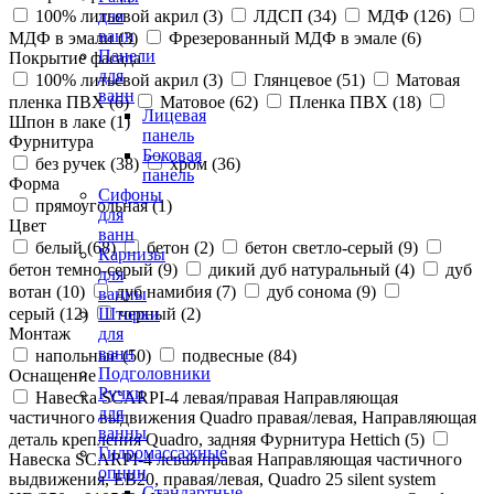
100% литьевой акрил (
3
)
ЛДСП (
34
)
МДФ (
126
)
для
ванн
МДФ в эмали (
3
)
Фрезерованный МДФ в эмале (
6
)
Панели
Покрытие фасада
для
100% литьевой акрил (
3
)
Глянцевое (
51
)
Матовая
ванн
пленка ПВХ (
6
)
Матовое (
62
)
Пленка ПВХ (
18
)
Лицевая
Шпон в лаке (
1
)
панель
Фурнитура
Боковая
без ручек (
38
)
хром (
36
)
панель
Форма
Сифоны
прямоугольная (
1
)
для
Цвет
ванн
белый (
68
)
бетон (
2
)
бетон светло-серый (
9
)
Карнизы
бетон темно-серый (
9
)
дикий дуб натуральный (
4
)
дуб
для
вотан (
10
)
дуб намибия (
7
)
дуб сонома (
9
)
ванны
серый (
12
)
черный (
2
)
Шторки
Монтаж
для
ванн
напольные (
50
)
подвесные (
84
)
Подголовники
Оснащение
Ручки
Навеска SCARPI-4 левая/правая Направляющая
для
частичного выдвижения Quadro правая/левая, Направляющая
ванны
деталь крепления Quadro, задняя Фурнитура Hettich (
5
)
Гидромассажные
Навеска SCARPI-4 левая/правая Направляющая частичного
опции
выдвижения, ЕВ20, правая/левая, Quadro 25 silent system
Стандартные