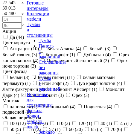
27 545
Готовые
39 013
интерьеры
50 480
Коллекции
мебели
Тумбы
и
Акция
столешницы
Да (
44
)
Тумба
Цвет корпуса
Панель
Антрацит (
10
)
Белая Аляска (
4
)
Белый (
3
)
с
Белый глянец (
3
)
Бетон лофт (
1
)
Дуб ватан (
4
)
Орех
раковиной
каньон коньяк (
4
)
Орех лучистый солнечный (
2
)
Орех
Столешницы
ноче тортона (
3
)
без
Цвет фасада
раковины
Белый (
3
)
Белый глянец (
11
)
белый матовый
Тумба
перламутр (
1
)
Бетон лофт (
2
)
Дуб крафт золотой (
4
)
с
раковиной
Латте фактурный (
4
)
Монолит Айсберг (
1
)
Монолит
Подстолье
Дарк (
4
)
Монолит найт (
3
)
Орех (
3
)
для
Монтаж
столешницы
напольная (
1
)
напольный (
4
)
Подвесная (
4
)
Зеркала,
подвесной (
9
)
полки,
Общая ширина, см
зеркало-
100 (
12
)
105 (
3
)
110 (
2
)
120 (
1
)
40 (
1
)
45 (
1
)
шкаф
50 (
5
)
55 (
2
)
57 (
1
)
60 (
20
)
65 (
5
)
70 (
6
)
Зеркало