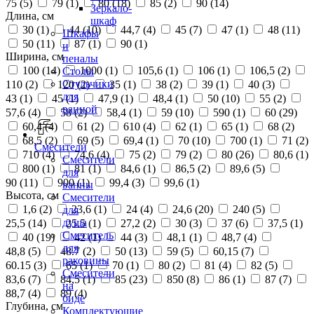
75 (
5
)
79 (
1
)
80 (
18
)
85 (
2
)
90 (
14
)
Зеркало-
Длина, см
шкаф
30 (
1
)
44 (
10
)
44,7 (
4
)
45 (
7
)
47 (
1
)
48 (
11
)
Шкафы
50 (
11
)
87 (
1
)
90 (
1
)
и
Ширина, см
пеналы
100 (
14
)
1000 (
1
)
105,6 (
1
)
106 (
1
)
106,5 (
2
)
Столы
Стульчики
110 (
2
)
120 (
2
)
35 (
1
)
38 (
2
)
39 (
1
)
40 (
3
)
для
43 (
1
)
45 (
1
)
47,9 (
1
)
48,4 (
1
)
50 (
10
)
55 (
2
)
ванной
57,6 (
4
)
58 (
2
)
58,4 (
1
)
59 (
10
)
590 (
1
)
60 (
29
)
60,4 (
4
)
61 (
2
)
610 (
4
)
62 (
1
)
65 (
1
)
68 (
2
)
68,5 (
2
)
69 (
5
)
69,4 (
1
)
70 (
10
)
700 (
1
)
71 (
2
)
Смесители
710 (
4
)
74,6 (
4
)
75 (
2
)
79 (
2
)
80 (
26
)
80,6 (
1
)
Смесители
800 (
1
)
81 (
1
)
84,6 (
1
)
86,5 (
2
)
89,6 (
5
)
для
90 (
11
)
900 (
1
)
99,4 (
3
)
99,6 (
1
)
ванны
Высота, см
Смесители
1,6 (
2
)
23,6 (
1
)
24 (
4
)
24,6 (
20
)
240 (
5
)
для
душа
25,5 (
14
)
25.5 (
1
)
27,2 (
2
)
30 (
3
)
37 (
6
)
37,5 (
1
)
Смеситель
40 (
19
)
42 (
1
)
44 (
3
)
48,1 (
1
)
48,7 (
4
)
для
48,8 (
5
)
48.7 (
2
)
50 (
13
)
59 (
5
)
60,15 (
7
)
раковины
60.15 (
3
)
65 (
1
)
70 (
1
)
80 (
2
)
81 (
4
)
82 (
5
)
Смесители
83,6 (
7
)
84,5 (
1
)
85 (
23
)
850 (
8
)
86 (
1
)
87 (
7
)
на
88,7 (
4
)
89 (
4
)
биде
Глубина, см
Комплектующие