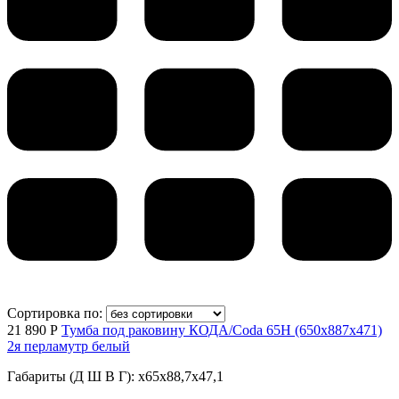
Сортировка по:
21 890 Р
Тумба под раковину КОДА/Coda 65Н (650х887х471)
2я перламутр белый
Габариты (Д Ш В Г): x65x88,7x47,1