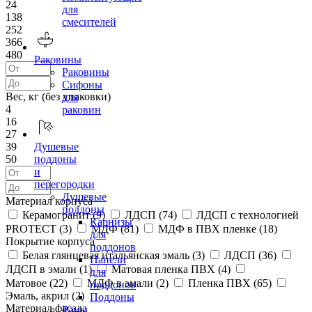
24
для
138
смесителей
252
366
480
Раковины
Раковины
Сифоны
Вес, кг (без упаковки)
для
4
раковин
16
27
39
Душевые
50
поддоны
и
перегородки
Душевые
Материал корпуса
поддоны
Керамогранит (
9
)
ЛДСП (
74
)
ЛДСП с технологией
Карнизы
PROTECT (
3
)
МДФ (
81
)
МДФ в ПВХ пленке (
18
)
для
Покрытие корпуса
поддонов
Белая глянцевая итальянская эмаль (
3
)
ЛДСП (
36
)
Панели
ЛДСП в эмали (
1
)
Матовая пленка ПВХ (
4
)
для
Матовое (
22
)
МДФ в эмали (
2
)
Пленка ПВХ (
65
)
поддонов
Эмаль, акрил (
2
)
Поддоны
Материал фасада
Рамы