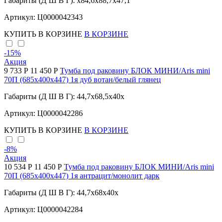
Габариты (Д Ш В Г): x84,6x88,7x47,1
Артикул: Ц0000042343
КУПИТЬ
В КОРЗИНЕ
В КОРЗИНЕ
-15
%
Акция
9 733 Р
11 450 Р
Тумба под раковину БЛОК МИНИ/Aris mini
70П (685х400х447) 1я дуб вотан/белый глянец
Габариты (Д Ш В Г): 44,7x68,5x40x
Артикул: Ц0000042286
КУПИТЬ
В КОРЗИНЕ
В КОРЗИНЕ
-8
%
Акция
10 534 Р
11 450 Р
Тумба под раковину БЛОК МИНИ/Aris mini
70П (685х400х447) 1я антрацит/монолит дарк
Габариты (Д Ш В Г): 44,7x68x40x
Артикул: Ц0000042284