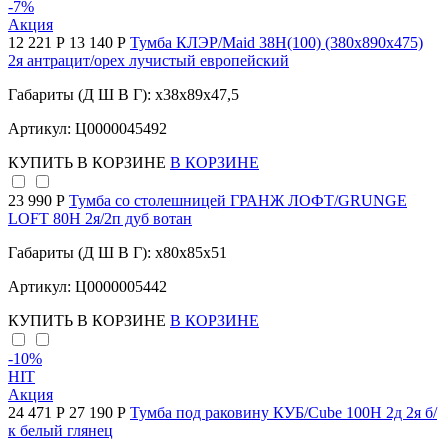
-7
%
Акция
12 221 Р
13 140 Р
Тумба КЛЭР/Maid 38Н(100) (380х890х475)
2я антрацит/орех лучистый европейский
Габариты (Д Ш В Г): x38x89x47,5
Артикул: Ц0000045492
КУПИТЬ
В КОРЗИНЕ
В КОРЗИНЕ
23 990 Р
Тумба со столешницей ГРАНЖ ЛОФТ/GRUNGE
LOFT 80Н 2я/2п дуб вотан
Габариты (Д Ш В Г): x80x85x51
Артикул: Ц0000005442
КУПИТЬ
В КОРЗИНЕ
В КОРЗИНЕ
-10
%
HIT
Акция
24 471 Р
27 190 Р
Тумба под раковину КУБ/Cube 100Н 2д 2я б/
к белый глянец