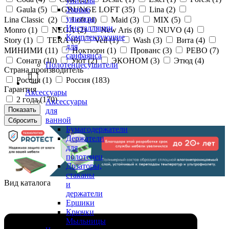
унитазы
Gaula (
5
)
GRUNGE LOFT (
35
)
Lina (
2
)
Умные
унитазы
Lina Classic (
2
)
Loft (
4
)
Maid (
3
)
MIX (
5
)
Инсталляции
Monro (
1
)
NEGA (
2
)
New Aris (
8
)
NUVO (
4
)
Комплектующие
Story (
1
)
TERA (
6
)
Veil (
1
)
Wash (
3
)
Вита (
4
)
для
МИНИМИ (
11
)
Ноктюрн (
1
)
Прованс (
3
)
РЕВО (
7
)
санфаянса
Соната (
10
)
Уют (
2
)
ЭКОНОМ (
3
)
Этюд (
4
)
Полотенцесушители
Страна производитель
Россия (
1
)
Россия (
183
)
Гарантия
Аксессуары
2 года (
170
)
Аксессуары
для
ванной
Бумагодержатели
Держатели
для
полотенец
Дозаторы,
стаканы
Вид каталога
и
держатели
Ершики
Крючки
Мыльницы