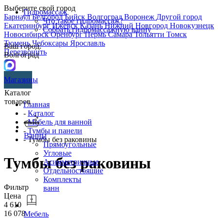
Выберите свой город
Гидромассаж
Барнаул
Белгород
Бийск
Волгоград
Воронеж
Другой город
Что такое гидромассаж?
Екатеринбург
Ижевск
Казань
Нижний Новгород
Новокузнецк
Собрать гидромассажную ванну
Новосибирск
Оренбург
Пермь
Самара
Тольятти
Томск
Тюмень
Чебоксары
Ярославль
Ваш город:
Перезвонить
Волгоград
Магазины
Каталог
товаров
Главная
-
Каталог
-
Мебель для ванной
-
Тумбы и панели
Ванны
- Тумбы без раковины
Прямоугольные
Угловые
Тумбы без раковины
Асимметричные
Отдельностоящие
Комплекты
Фильтр
ванн
Цена
4 610
16 078
Мебель