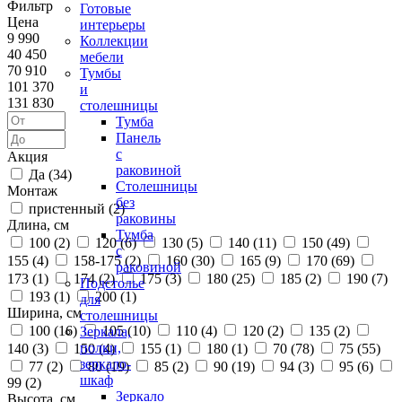
Фильтр
Готовые
Цена
интерьеры
9 990
Коллекции
40 450
мебели
70 910
Тумбы
101 370
и
131 830
столешницы
Тумба
Панель
с
Акция
раковиной
Да (
34
)
Столешницы
Монтаж
без
пристенный (
2
)
раковины
Длина, см
Тумба
100 (
2
)
120 (
6
)
130 (
5
)
140 (
11
)
150 (
49
)
с
155 (
4
)
158-175 (
2
)
160 (
30
)
165 (
9
)
170 (
69
)
раковиной
173 (
1
)
174 (
2
)
175 (
3
)
180 (
25
)
185 (
2
)
190 (
7
)
Подстолье
193 (
1
)
200 (
1
)
для
Ширина, см
столешницы
100 (
16
)
105 (
10
)
110 (
4
)
120 (
2
)
135 (
2
)
Зеркала,
полки,
140 (
3
)
150 (
4
)
155 (
1
)
180 (
1
)
70 (
78
)
75 (
55
)
зеркало-
77 (
2
)
80 (
19
)
85 (
2
)
90 (
19
)
94 (
3
)
95 (
6
)
шкаф
99 (
2
)
Зеркало
Высота, см