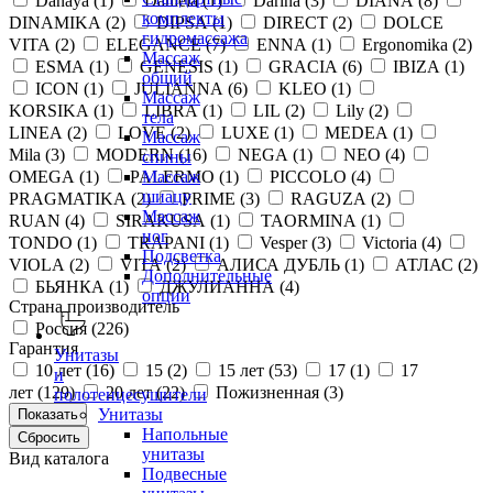
Danaya (
1
)
Daniela (
1
)
Darina (
3
)
DIANA (
8
)
комплекты
DINAMIKA (
2
)
DIPSA (
1
)
DIRECT (
2
)
DOLCE
гидромассажа
VITA (
2
)
ELEGANCE (
7
)
ENNA (
1
)
Ergonomika (
2
)
Массаж
ESMA (
1
)
GENESIS (
1
)
GRACIA (
6
)
IBIZA (
1
)
общий
ICON (
1
)
JULIANNA (
6
)
KLEO (
1
)
Массаж
KORSIKA (
1
)
LIBRA (
1
)
LIL (
2
)
Lily (
2
)
тела
LINEA (
2
)
LOVE (
2
)
LUXE (
1
)
MEDEA (
1
)
Массаж
Mila (
3
)
MODERN (
16
)
NEGA (
1
)
NEO (
4
)
спины
OMEGA (
1
)
PALERMO (
1
)
PICCOLO (
4
)
Массаж
шиацу
PRAGMATIKA (
2
)
PRIME (
3
)
RAGUZA (
2
)
Массаж
RUAN (
4
)
SIRAKUSA (
1
)
TAORMINA (
1
)
ног
TONDO (
1
)
TRAPANI (
1
)
Vesper (
3
)
Victoria (
4
)
Подсветка
VIOLA (
2
)
VITA (
2
)
АЛИСА ДУБЛЬ (
1
)
АТЛАС (
2
)
Дополнительные
БЬЯНКА (
1
)
ДЖУЛИАННА (
4
)
опции
Страна производитель
Россия (
226
)
Гарантия
Унитазы
10 лет (
16
)
15 (
2
)
15 лет (
53
)
17 (
1
)
17
и
лет (
129
)
20 лет (
22
)
Пожизненная (
3
)
полотенцесушители
Унитазы
Напольные
унитазы
Вид каталога
Подвесные