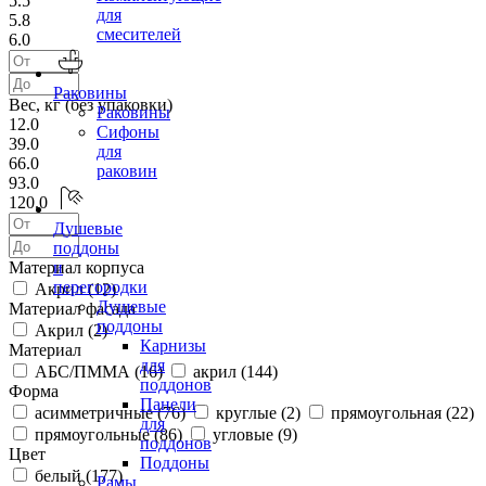
5.5
для
5.8
смесителей
6.0
Раковины
Вес, кг (без упаковки)
Раковины
12.0
Сифоны
39.0
для
66.0
раковин
93.0
120.0
Душевые
поддоны
Материал корпуса
и
перегородки
Акрил (
12
)
Душевые
Материал фасада
поддоны
Акрил (
2
)
Карнизы
Материал
для
АБС/ПММА (
16
)
акрил (
144
)
поддонов
Форма
Панели
асимметричные (
76
)
круглые (
2
)
прямоугольная (
22
)
для
прямоугольные (
86
)
угловые (
9
)
поддонов
Цвет
Поддоны
белый (
177
)
Рамы