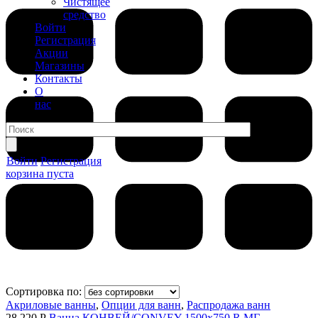
Чистящее
средство
Войти
Регистрация
Акции
Магазины
Контакты
О
нас
Войти
Регистрация
корзина пуста
Сортировка по:
Акриловые ванны
,
Опции для ванн
,
Распродажа ванн
28 220 Р
Ванна КОНВЕЙ/CONVEY 1500х750 R МГ