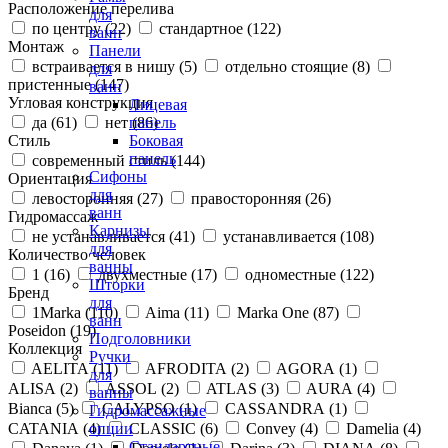
Расположение перелива
для
по центру (
22
)
стандартное (
122
)
ванн
Монтаж
Панели
встраивается в нишу (
5
)
отдельно стоящие (
8
)
для
пристенные (
147
)
ванн
Угловая конструкция
Лицевая
да (
61
)
нет (
86
)
панель
Стиль
Боковая
панель
современный стиль (
144
)
Сифоны
Ориентация
для
левосторонняя (
27
)
правосторонняя (
26
)
ванн
Гидромассаж
Карнизы
не устанавливается (
41
)
устанавливается (
108
)
для
Количество человек
ванны
1 (
16
)
двухместные (
17
)
одноместные (
122
)
Шторки
Бренд
для
1Marka (
110
)
Aima (
11
)
Marka One (
87
)
ванн
Poseidon (
19
)
Подголовники
Коллекция
Ручки
AELITA (
11
)
AFRODITA (
2
)
AGORA (
1
)
для
ALISA (
2
)
ASSOL (
2
)
ATLAS (
3
)
AURA (
4
)
ванны
Bianca (
5
)
CALYPSO (
1
)
CASSANDRA (
1
)
Гидромассажные
CATANIA (
4
)
CLASSIC (
6
)
Convey (
4
)
Damelia (
4
)
опции
Стандартные