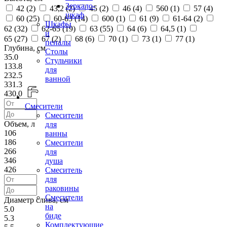
Зеркало-
42 (
2
)
43,2 (
2
)
45 (
2
)
46 (
4
)
560 (
1
)
57 (
4
)
шкаф
60 (
25
)
60-63 (
14
)
600 (
1
)
61 (
9
)
61-64 (
2
)
Шкафы
62 (
32
)
62-65 (
19
)
63 (
55
)
64 (
6
)
64,5 (
1
)
и
65 (
27
)
67 (
2
)
68 (
6
)
70 (
1
)
73 (
1
)
77 (
1
)
пеналы
Глубина, см
Столы
35.0
Стульчики
133.8
для
232.5
ванной
331.3
430.0
Смесители
Смесители
Объем, л
для
106
ванны
186
Смесители
266
для
346
душа
426
Смеситель
для
раковины
Смесители
Диаметр слива, см
на
5.0
биде
5.3
Комплектующие