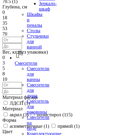
70.5 (
1
)
Зеркало-
Глубина, см
шкаф
0
Шкафы
18
и
35
пеналы
53
Столы
70
Стульчики
для
ванной
Вес, кг (без упаковки)
0
3
Смесители
5
Смесители
8
для
10
ванны
Смесители
для
душа
Материал фасада
Смеситель
ЛДСП (
1
)
для
Материал
раковины
акрил (
3
)
полистирол (
115
)
Смесители
Форма
на
асимметричные (
1
)
прямой (
1
)
биде
Цвет
Комплектующие