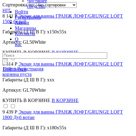
Чистящее
Сортировка по:
средство
HIT
Войти
8 141 Р
Экран для ванны ГРАНЖ ЛОФТ/GRUNGE LOFT
Регистрация
1500 белый
Акции
Магазины
Габариты (Д Ш В Г): x150x55x
Контакты
О
Артикул: GL50White
нас
КУПИТЬ
В КОРЗИНЕ
В КОРЗИНЕ
8 614 Р
Экран для ванны ГРАНЖ ЛОФТ/GRUNGE LOFT
Войти
Регистрация
1700 белый
корзина пуста
Габариты (Д Ш В Г): xxx
Артикул: GL70White
КУПИТЬ
В КОРЗИНЕ
В КОРЗИНЕ
9 439 Р
Экран для ванны ГРАНЖ ЛОФТ/GRUNGE LOFT
1800 Дуб вотан
Габариты (Д Ш В Г): x180x55x