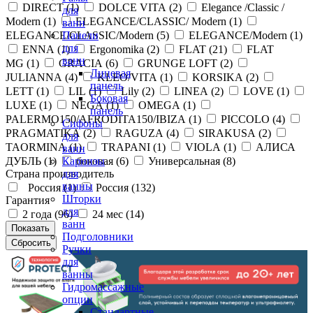
DIRECT (
1
)
DOLCE VITA (
2
)
Elegance /Classic /
для
Modern (
1
)
ELEGANCE/CLASSIC/ Modern (
1
)
ванн
ELEGANCE/CLASSIC/Modern (
5
)
ELEGANCE/Modern (
1
)
Панели
для
ENNA (
1
)
Ergonomika (
2
)
FLAT (
21
)
FLAT
ванн
MG (
1
)
GRACIA (
6
)
GRUNGE LOFT (
2
)
Лицевая
JULIANNA (
4
)
KLEO/VITA (
1
)
KORSIKA (
2
)
панель
LETT (
1
)
LIL (
1
)
Lily (
2
)
LINEA (
2
)
LOVE (
1
)
Боковая
LUXE (
1
)
NEGA (
1
)
OMEGA (
1
)
панель
PALERMO150/AFRODITA150/IBIZA (
1
)
PICCOLO (
4
)
Сифоны
PRAGMATIKA (
2
)
RAGUZA (
4
)
SIRAKUSA (
2
)
для
TAORMINA (
1
)
TRAPANI (
1
)
VIOLA (
1
)
АЛИСА
ванн
ДУБЛЬ (
1
)
боковая (
6
)
Универсальная (
8
)
Карнизы
Страна производитель
для
ванны
Россия (
1
)
Россия (
132
)
Шторки
Гарантия
для
2 года (
96
)
24 мес (
14
)
ванн
Подголовники
Ручки
для
ванны
Гидромассажные
опции
Стандартные