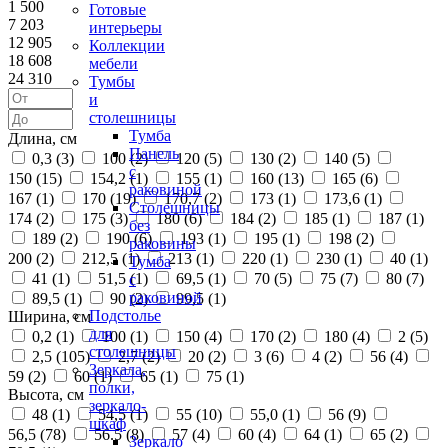
1 500
Готовые
7 203
интерьеры
12 905
Коллекции
18 608
мебели
24 310
Тумбы
и
столешницы
Тумба
Длина, см
Панель
0,3 (
3
)
100 (
2
)
120 (
5
)
130 (
2
)
140 (
5
)
с
150 (
15
)
154,2 (
1
)
155 (
1
)
160 (
13
)
165 (
6
)
раковиной
167 (
1
)
170 (
19
)
170,7 (
2
)
173 (
1
)
173,6 (
1
)
Столешницы
174 (
2
)
175 (
3
)
180 (
6
)
184 (
2
)
185 (
1
)
187 (
1
)
без
189 (
2
)
190 (
6
)
193 (
1
)
195 (
1
)
198 (
2
)
раковины
200 (
2
)
212,5 (
1
)
213 (
1
)
220 (
1
)
230 (
1
)
40 (
1
)
Тумба
41 (
1
)
51,5 (
1
)
69,5 (
1
)
70 (
5
)
75 (
7
)
80 (
7
)
с
раковиной
89,5 (
1
)
90 (
2
)
99,5 (
1
)
Подстолье
Ширина, см
для
0,2 (
1
)
100 (
1
)
150 (
4
)
170 (
2
)
180 (
4
)
2 (
5
)
столешницы
2,5 (
105
)
2,7 (
2
)
20 (
2
)
3 (
6
)
4 (
2
)
56 (
4
)
Зеркала,
59 (
2
)
60 (
1
)
65 (
1
)
75 (
1
)
полки,
Высота, см
зеркало-
48 (
1
)
54,5 (
1
)
55 (
10
)
55,0 (
1
)
56 (
9
)
шкаф
56,5 (
78
)
56.5 (
8
)
57 (
4
)
60 (
4
)
64 (
1
)
65 (
2
)
Зеркало