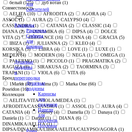
белый (
125
)
дуб вотан (
1
)
для
Совместимость
смесителей
AELITA (
10
)
AFRODITA (
2
)
AGORA (
4
)
ASSOL (
1
)
AURA (
2
)
CALYPSO (
4
)
Раковины
CASSANDRA (
1
)
CATANIA (
2
)
CLASSIC (
14
)
Раковины
DIANA (
2
)
DINAMIKA (
6
)
DIPSA (
4
)
DOLCE
Сифоны
VITA (
2
)
ELEGANCE (
16
)
ENNA (
4
)
GRACIA (
5
)
для
IBIZA (
1
)
JULIANNA (
2
)
KLEO (
4
)
раковин
KORSIKA (
3
)
LIBRA (
4
)
LOVE (
1
)
LUXE (
1
)
MEDEA (
4
)
MODERN (
16
)
NEGA (
1
)
OMEGA (
1
)
PALERMO (
1
)
PICCOLO (
1
)
PRAGMATIKA (
2
)
Душевые
RAGUZA (
8
)
SIRAKUSA (
2
)
TAORMINA (
3
)
поддоны
TRAPANI (
1
)
VIOLA (
6
)
VITA (
6
)
и
Бренд
перегородки
Душевые
1Marka (
60
)
Aima (
3
)
Marka One (
66
)
поддоны
Poseidon (
16
)
Карнизы
Коллекция
для
AELITA/VITA/VIOLA/MEDEA (
1
)
поддонов
AFRODITA/CASSANDRA (
1
)
ASSOL (
1
)
AURA (
4
)
Панели
CATANIA (
4
)
Convey (
4
)
Damelia (
3
)
Danaya (
1
)
для
Daniela (
1
)
Darina (
1
)
DIANA (
6
)
поддонов
DINAMIKA/AELITA (
1
)
Поддоны
DIPSA/DINAMIKA/LIBRA/AELITA/CALYPSO/AGORA (
1
)
Рамы