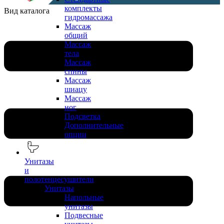
комплекты
Вид каталога
гидромассажа
Массаж
общий
Массаж
тела
Массаж
спины
Массаж
шиацу
Массаж
ног
Подсветка
Дополнительные
опции
Унитазы
и
полотенцесушители
Унитазы
Напольные
унитазы
Подвесные