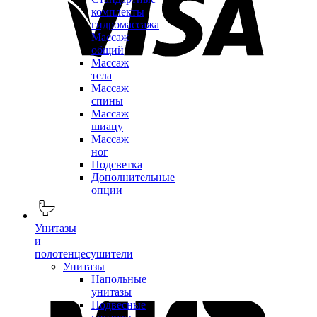
комплекты
гидромассажа
Массаж
общий
Массаж
тела
Массаж
спины
Массаж
шиацу
Массаж
ног
Подсветка
Дополнительные
опции
Унитазы
и
полотенцесушители
Унитазы
Напольные
унитазы
Подвесные