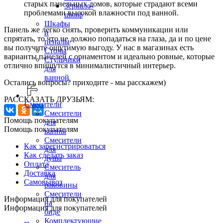
старых панельных домов, которые страдают всеми
Зеркало-
проблемами высокой влажности под ванной.
шкаф
Шкафы
Панель же легко снять, проверить коммуникации или
и
спрятать, то что не должно попадаться на глаза, да и по цене
пеналы
вы получите ощутимую выгоду. У нас в магазинах есть
Столы
варианты панелей с орнаментом и идеально ровные, которые
Стульчики
отлично впишутся в минималистичный интерьер.
для
ванной
Остались вопросы? приходите - мы расскажем)
РАССКАЗАТЬ ДРУЗЬЯМ:
Смесители
Смесители
Помощь покупателям
для
Помощь покупателям
ванны
Смесители
Как зарегистрироваться
для
Как сделать заказ
душа
Оплата
Смеситель
Доставка
для
Самовывоз
раковины
Смесители
Информация для покупателей
на
Информация для покупателей
биде
Комплектующие