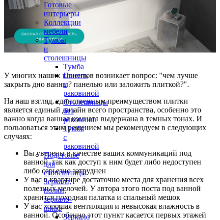
Готовые
интерьеры
Коллекции
мебели
Тумбы
и
столешницы
Тумба
У многих наших клиентов возникает вопрос: "чем лучше
Панель
закрыть дно ванны? панелью или заложить плиткой?".
с
раковиной
На наш взгляд, единственным преимуществом плитки
Столешницы
является единый дизайн всего пространства, особенно это
без
важно когда ванная комната выдержана в темных тонах. И
раковины
пользоваться этим решением мы рекомендуем в следующих
Тумба
случаях:
с
раковиной
Вы уверены в качестве ваших коммуникаций под
Подстолье
ванной, так как доступ к ним будет либо недоступен
для
либо серьезно затруднен
столешницы
У вас в квартире достаточно места для хранения всех
Зеркала,
полезных мелочей. У автора этого поста под ванной
полки,
хранится походная палатка и спальный мешок
зеркало-
У вас хорошая вентиляция и невысокая влажность в
шкаф
ванной. Особенно этот пункт касается первых этажей
Зеркало