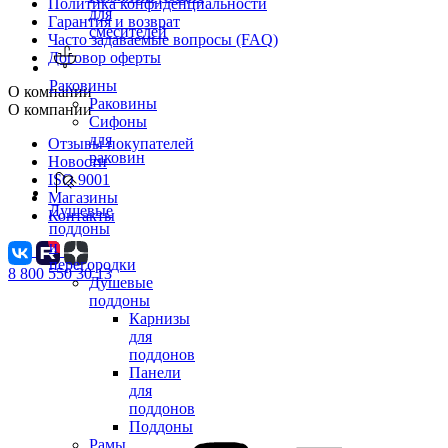
Политика конфиденциальности
для
Гарантия и возврат
смесителей
Часто задаваемые вопросы (FAQ)
Договор оферты
Раковины
О компании
Раковины
О компании
Сифоны
для
Отзывы покупателей
раковин
Новости
ISO 9001
Магазины
Душевые
Контакты
поддоны
и
перегородки
8 800 550 30 13
Душевые
поддоны
Карнизы
для
поддонов
Панели
для
поддонов
Поддоны
Рамы