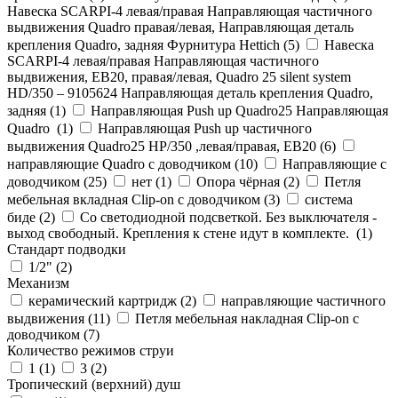
Навеска SCARPI-4 левая/правая Направляющая частичного
выдвижения Quadro правая/левая, Направляющая деталь
крепления Quadro, задняя Фурнитура Hettich (
5
)
Навеска
SCARPI-4 левая/правая Направляющая частичного
выдвижения, ЕВ20, правая/левая, Quadro 25 silent system
HD/350 – 9105624 Направляющая деталь крепления Quadro,
задняя (
1
)
Направляющая Push up Quadro25 Направляющая
Quadro (
1
)
Направляющая Push up частичного
выдвижения Quadro25 НР/350 ,левая/правая, ЕВ20 (
6
)
направляющие Quadro с доводчиком (
10
)
Направляющие с
доводчиком (
25
)
нет (
1
)
Опора чёрная (
2
)
Петля
мебельная вкладная Clip-on с доводчиком (
3
)
система
биде (
2
)
Со светодиодной подсветкой. Без выключателя -
выход свободный. Крепления к стене идут в комплекте. (
1
)
Стандарт подводки
1/2" (
2
)
Механизм
керамический картридж (
2
)
направляющие частичного
выдвижения (
11
)
Петля мебельная накладная Clip-on с
доводчиком (
7
)
Количество режимов струи
1 (
1
)
3 (
2
)
Тропический (верхний) душ