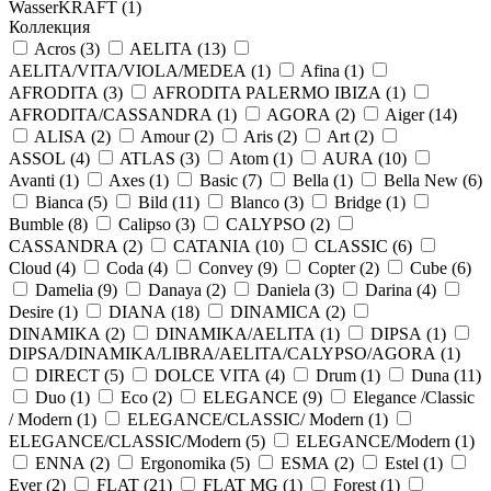
WasserKRAFT (
1
)
Коллекция
Acros (
3
)
AELITA (
13
)
AELITA/VITA/VIOLA/MEDEA (
1
)
Afina (
1
)
AFRODITA (
3
)
AFRODITA PALERMO IBIZA (
1
)
AFRODITA/CASSANDRA (
1
)
AGORA (
2
)
Aiger (
14
)
ALISA (
2
)
Amour (
2
)
Aris (
2
)
Art (
2
)
ASSOL (
4
)
ATLAS (
3
)
Atom (
1
)
AURA (
10
)
Avanti (
1
)
Axes (
1
)
Basic (
7
)
Bella (
1
)
Bella New (
6
)
Bianca (
5
)
Bild (
11
)
Blanco (
3
)
Bridge (
1
)
Bumble (
8
)
Calipso (
3
)
CALYPSO (
2
)
CASSANDRA (
2
)
CATANIA (
10
)
CLASSIC (
6
)
Cloud (
4
)
Coda (
4
)
Convey (
9
)
Copter (
2
)
Cube (
6
)
Damelia (
9
)
Danaya (
2
)
Daniela (
3
)
Darina (
4
)
Desire (
1
)
DIANA (
18
)
DINAMICA (
2
)
DINAMIKA (
2
)
DINAMIKA/AELITA (
1
)
DIPSA (
1
)
DIPSA/DINAMIKA/LIBRA/AELITA/CALYPSO/AGORA (
1
)
DIRECT (
5
)
DOLCE VITA (
4
)
Drum (
1
)
Duna (
11
)
Duo (
1
)
Eco (
2
)
ELEGANCE (
9
)
Elegance /Classic
/ Modern (
1
)
ELEGANCE/CLASSIC/ Modern (
1
)
ELEGANCE/CLASSIC/Modern (
5
)
ELEGANCE/Modern (
1
)
ENNA (
2
)
Ergonomika (
5
)
ESMA (
2
)
Estel (
1
)
Ever (
2
)
FLAT (
21
)
FLAT MG (
1
)
Forest (
1
)