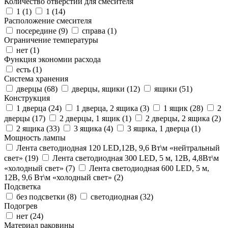
Количество отверстий для смесителя
1 (
1
)
1 (
14
)
Расположение смесителя
посередине (
9
)
справа (
1
)
Ограничение температуры
нет (
1
)
Функция экономии расхода
есть (
1
)
Система хранения
дверцы (
68
)
дверцы, ящики (
12
)
ящики (
51
)
Конструкция
1 дверца (
24
)
1 дверца, 2 ящика (
3
)
1 ящик (
28
)
2
дверцы (
17
)
2 дверцы, 1 ящик (
1
)
2 дверцы, 2 ящика (
2
)
2 ящика (
33
)
3 ящика (
4
)
3 ящика, 1 дверца (
1
)
Мощность лампы
Лента светодиодная 120 LED,12В, 9,6 Вт\м «нейтральный
свет» (
19
)
Лента светодиодная 300 LED, 5 м, 12В, 4,8Вт\м
«холодный свет» (
7
)
Лента светодиодная 600 LED, 5 м,
12В, 9,6 Вт\м «холодный свет» (
2
)
Подсветка
без подсветки (
8
)
светодиодная (
32
)
Подогрев
нет (
24
)
Материал раковины