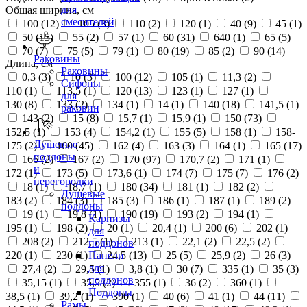
для
Общая ширина, см
смесителей
100 (
12
)
105 (
3
)
110 (
2
)
120 (
1
)
40 (
9
)
45 (
1
)
50 (
15
)
55 (
2
)
57 (
1
)
60 (
31
)
640 (
1
)
65 (
5
)
70 (
7
)
75 (
5
)
79 (
1
)
80 (
19
)
85 (
2
)
90 (
14
)
Раковины
Длина, см
Раковины
0,3 (
3
)
10 (
3
)
100 (
12
)
105 (
1
)
11,3 (
2
)
Сифоны
110 (
1
)
113,5 (
1
)
120 (
13
)
123 (
1
)
127 (
1
)
для
130 (
8
)
133 (
2
)
134 (
1
)
14 (
1
)
140 (
18
)
141,5 (
1
)
раковин
143 (
2
)
15 (
8
)
15,7 (
1
)
15,9 (
1
)
150 (
73
)
152,5 (
1
)
153 (
4
)
154,2 (
1
)
155 (
5
)
158 (
1
)
158-
Душевые
175 (
2
)
160 (
45
)
162 (
4
)
163 (
3
)
164 (
1
)
165 (
17
)
поддоны
166 (
2
)
167 (
2
)
170 (
97
)
170,7 (
2
)
171 (
1
)
и
172 (
1
)
173 (
5
)
173,6 (
1
)
174 (
7
)
175 (
7
)
176 (
2
)
перегородки
18 (
1
)
18,7 (
1
)
180 (
34
)
181 (
1
)
182 (
2
)
Душевые
183 (
2
)
184 (
3
)
185 (
3
)
186 (
1
)
187 (
1
)
189 (
2
)
поддоны
19 (
1
)
19,8 (
1
)
190 (
19
)
193 (
2
)
194 (
1
)
Карнизы
195 (
1
)
198 (
2
)
20 (
1
)
20,4 (
1
)
200 (
6
)
202 (
1
)
для
208 (
2
)
212,5 (
1
)
213 (
1
)
22,1 (
2
)
22,5 (
2
)
поддонов
220 (
1
)
230 (
1
)
24,5 (
13
)
25 (
5
)
25,9 (
2
)
26 (
3
)
Панели
для
27,4 (
2
)
29,5 (
1
)
3,8 (
1
)
30 (
7
)
335 (
1
)
35 (
3
)
поддонов
35,15 (
1
)
35,5 (
2
)
355 (
1
)
36 (
2
)
360 (
1
)
Поддоны
38,5 (
1
)
39,2 (
1
)
390 (
1
)
40 (
6
)
41 (
1
)
44 (
11
)
Рамы