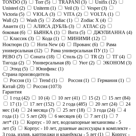
TONDO (
3
)
Torr (
5
)
TRAPANI (
3
)
Unifix (
12
)
Unisteel (
2
)
Uniterm (
1
)
Veil (
3
)
Vesper (
3
)
Victoria (
5
)
VIOLA (
3
)
VITA (
2
)
VOLTA (
1
)
Wall (
2
)
Wash (
5
)
Zodiac (
1
)
Zodiac X (
4
)
Аванти (
1
)
АЛИСА ДУБЛЬ (
3
)
АТЛАС (
2
)
боковая (
6
)
БЬЯНКА (
1
)
Вита (
5
)
ДЖУЛИАННА (
4
)
Классик (
3
)
Кода (
1
)
МИНИМИ (
12
)
Ноктюрн (
1
)
Нота New (
4
)
Прованс (
6
)
Рама
универсальная (
12
)
Рама универсальная ПУ (
1
)
РЕВО (
7
)
Соната (
18
)
Стиль (
2
)
ТR (
2
)
ТГ (
4
)
Тигода (
2
)
Универсальная (
8
)
Уют (
2
)
ЭКОНОМ (
3
)
Этюд (
5
)
Юнификс (
1
)
Страна производитель
Россия (
1
)
Trend (
1
)
Россия (
1
)
Германия (
1
)
Китай (
20
)
Россия (
1073
)
Гарантия
1 год (
42
)
10 (
4
)
10 лет (
41
)
15 (
2
)
15 лет (
84
)
17 (
1
)
17 лет (
152
)
2 года (
485
)
20 лет (
24
)
24
мес (
14
)
24 месяца (
7
)
25 лет (
18
)
3 года (
24
)
4
года (
1
)
5 лет (
20
)
6 месяцев (
4
)
7 лет (
1
)
7
лет* (
1
)
Корпус - 10 лет, водозапорные механизмы - 5
лет (
5
)
Корпус - 10 лет, душевые аксессуары в комплекте -
3 года, излив, картриджи и кранбуксы - 5 лет (
1
)
Корпус -