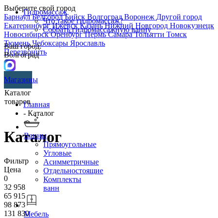
Выберите свой город
Гидромассаж
Барнаул
Белгород
Бийск
Волгоград
Воронеж
Другой город
Что такое гидромассаж?
Екатеринбург
Ижевск
Казань
Нижний Новгород
Новокузнецк
Собрать гидромассажную ванну
Новосибирск
Оренбург
Пермь
Самара
Тольятти
Томск
Тюмень
Чебоксары
Ярославль
Ваш город:
Перезвонить
Волгоград
Магазины
Каталог
товаров
Главная
- Каталог
Каталог
Ванны
Прямоугольные
Угловые
Фильтр
Асимметричные
Цена
Отдельностоящие
0
Комплекты
32 958
ванн
65 915
98 873
131 830
Мебель