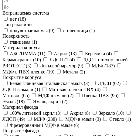
Встраиваемая система
нет (
18
)
Тип раковины
полувстраиваемая (
9
)
столешница (
1
)
Поверхность
глянцевая (
1
)
Материал корпуса
АБС/ПММА (
11
)
Акрил (
13
)
Керамика (
4
)
Керамогранит (
10
)
ЛДСП (
124
)
ЛДСП с технологией
PROTECT (
3
)
Литьевой мрамор (
9
)
МДФ (
187
)
МДФ в ПВХ пленке (
19
)
Металл (
2
)
Покрытие корпуса
Белая глянцевая итальянская эмаль (
3
)
ЛДСП (
62
)
ЛДСП в эмали (
1
)
Матовая пленка ПВХ (
4
)
Матовое (
65
)
МДФ в эмали (
2
)
Пленка ПВХ (
96
)
Эмаль (
18
)
Эмаль, акрил (
2
)
Материал фасада
100% литьевой акрил (
3
)
Акрил (
8
)
Зеркало (
10
)
ЛДСП (
49
)
МДФ (
238
)
МДФ в эмали (
3
)
Стекло (
1
)
Фрезерованный МДФ в эмале (
6
)
Покрытие фасада