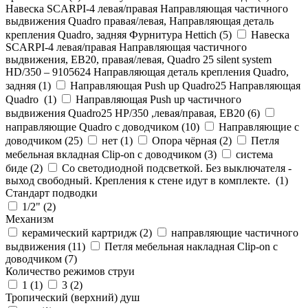
Навеска SCARPI-4 левая/правая Направляющая частичного
выдвижения Quadro правая/левая, Направляющая деталь
крепления Quadro, задняя Фурнитура Hettich (
5
)
Навеска
SCARPI-4 левая/правая Направляющая частичного
выдвижения, ЕВ20, правая/левая, Quadro 25 silent system
HD/350 – 9105624 Направляющая деталь крепления Quadro,
задняя (
1
)
Направляющая Push up Quadro25 Направляющая
Quadro (
1
)
Направляющая Push up частичного
выдвижения Quadro25 НР/350 ,левая/правая, ЕВ20 (
6
)
направляющие Quadro с доводчиком (
10
)
Направляющие с
доводчиком (
25
)
нет (
1
)
Опора чёрная (
2
)
Петля
мебельная вкладная Clip-on с доводчиком (
3
)
система
биде (
2
)
Со светодиодной подсветкой. Без выключателя -
выход свободный. Крепления к стене идут в комплекте. (
1
)
Стандарт подводки
1/2" (
2
)
Механизм
керамический картридж (
2
)
направляющие частичного
выдвижения (
11
)
Петля мебельная накладная Clip-on с
доводчиком (
7
)
Количество режимов струи
1 (
1
)
3 (
2
)
Тропический (верхний) душ