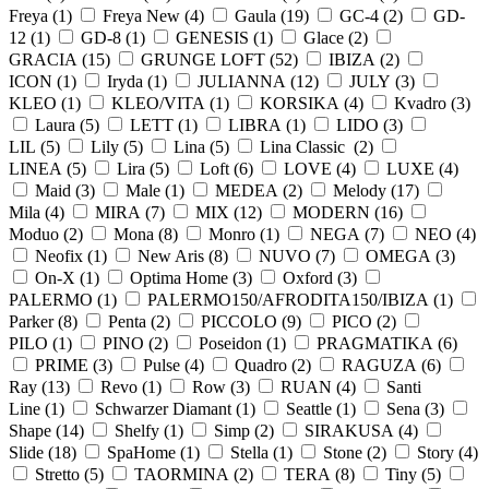
Freya (
1
)
Freya New (
4
)
Gaula (
19
)
GC-4 (
2
)
GD-
12 (
1
)
GD-8 (
1
)
GENESIS (
1
)
Glace (
2
)
GRACIA (
15
)
GRUNGE LOFT (
52
)
IBIZA (
2
)
ICON (
1
)
Iryda (
1
)
JULIANNA (
12
)
JULY (
3
)
KLEO (
1
)
KLEO/VITA (
1
)
KORSIKA (
4
)
Kvadro (
3
)
Laura (
5
)
LETT (
1
)
LIBRA (
1
)
LIDO (
3
)
LIL (
5
)
Lily (
5
)
Lina (
5
)
Lina Classic (
2
)
LINEA (
5
)
Lira (
5
)
Loft (
6
)
LOVE (
4
)
LUXE (
4
)
Maid (
3
)
Male (
1
)
MEDEA (
2
)
Melody (
17
)
Mila (
4
)
MIRA (
7
)
MIX (
12
)
MODERN (
16
)
Moduo (
2
)
Mona (
8
)
Monro (
1
)
NEGA (
7
)
NEO (
4
)
Neofix (
1
)
New Aris (
8
)
NUVO (
7
)
OMEGA (
3
)
On-X (
1
)
Optima Home (
3
)
Oxford (
3
)
PALERMO (
1
)
PALERMO150/AFRODITA150/IBIZA (
1
)
Parker (
8
)
Penta (
2
)
PICCOLO (
9
)
PICO (
2
)
PILO (
1
)
PINO (
2
)
Poseidon (
1
)
PRAGMATIKA (
6
)
PRIME (
3
)
Pulse (
4
)
Quadro (
2
)
RAGUZA (
6
)
Ray (
13
)
Revo (
1
)
Row (
3
)
RUAN (
4
)
Santi
Line (
1
)
Schwarzer Diamant (
1
)
Seattle (
1
)
Sena (
3
)
Shape (
14
)
Shelfy (
1
)
Simp (
2
)
SIRAKUSA (
4
)
Slide (
18
)
SpaHome (
1
)
Stella (
1
)
Stone (
2
)
Story (
4
)
Stretto (
5
)
TAORMINA (
2
)
TERA (
8
)
Tiny (
5
)