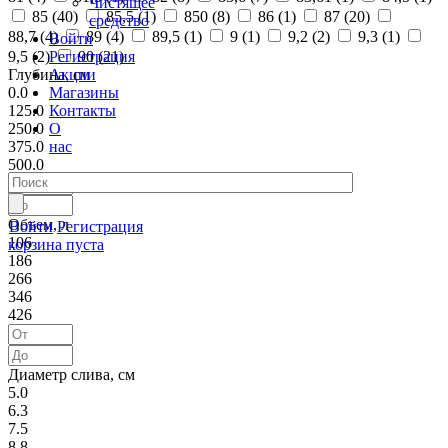
Чистящее
85 (
40
)
85,5 (
1
)
850 (
8
)
86 (
1
)
87 (
20
)
средство
88,7 (
4
)
89 (
4
)
89,5 (
1
)
9 (
1
)
9,2 (
2
)
9,3 (
1
)
Войти
Регистрация
9,5 (
2
)
90 (
21
)
Акции
Глубина, см
Магазины
0.0
Контакты
125.0
О
250.0
нас
375.0
500.0
Объем, л
Войти
Регистрация
106
корзина пуста
186
266
346
426
Диаметр слива, см
5.0
6.3
7.5
8.8