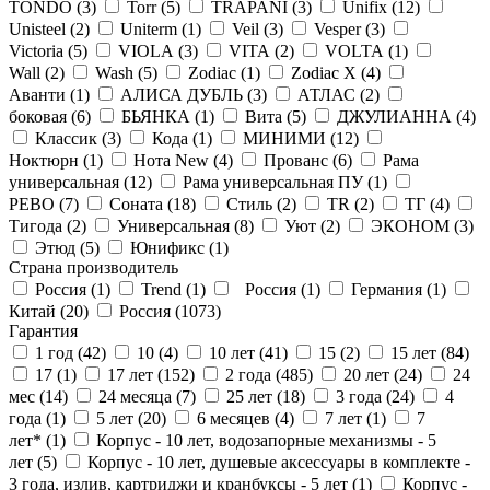
TONDO (
3
)
Torr (
5
)
TRAPANI (
3
)
Unifix (
12
)
Unisteel (
2
)
Uniterm (
1
)
Veil (
3
)
Vesper (
3
)
Victoria (
5
)
VIOLA (
3
)
VITA (
2
)
VOLTA (
1
)
Wall (
2
)
Wash (
5
)
Zodiac (
1
)
Zodiac X (
4
)
Аванти (
1
)
АЛИСА ДУБЛЬ (
3
)
АТЛАС (
2
)
боковая (
6
)
БЬЯНКА (
1
)
Вита (
5
)
ДЖУЛИАННА (
4
)
Классик (
3
)
Кода (
1
)
МИНИМИ (
12
)
Ноктюрн (
1
)
Нота New (
4
)
Прованс (
6
)
Рама
универсальная (
12
)
Рама универсальная ПУ (
1
)
РЕВО (
7
)
Соната (
18
)
Стиль (
2
)
ТR (
2
)
ТГ (
4
)
Тигода (
2
)
Универсальная (
8
)
Уют (
2
)
ЭКОНОМ (
3
)
Этюд (
5
)
Юнификс (
1
)
Страна производитель
Россия (
1
)
Trend (
1
)
Россия (
1
)
Германия (
1
)
Китай (
20
)
Россия (
1073
)
Гарантия
1 год (
42
)
10 (
4
)
10 лет (
41
)
15 (
2
)
15 лет (
84
)
17 (
1
)
17 лет (
152
)
2 года (
485
)
20 лет (
24
)
24
мес (
14
)
24 месяца (
7
)
25 лет (
18
)
3 года (
24
)
4
года (
1
)
5 лет (
20
)
6 месяцев (
4
)
7 лет (
1
)
7
лет* (
1
)
Корпус - 10 лет, водозапорные механизмы - 5
лет (
5
)
Корпус - 10 лет, душевые аксессуары в комплекте -
3 года, излив, картриджи и кранбуксы - 5 лет (
1
)
Корпус -