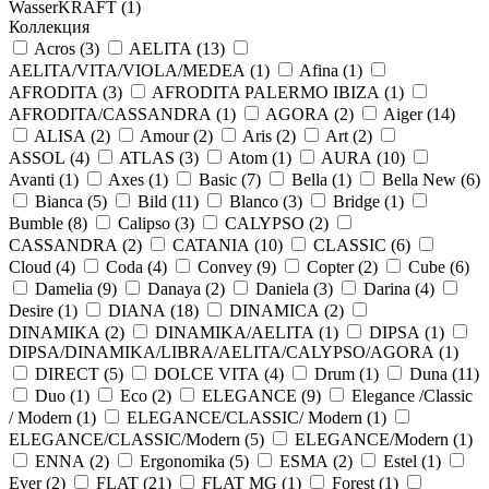
WasserKRAFT (
1
)
Коллекция
Acros (
3
)
AELITA (
13
)
AELITA/VITA/VIOLA/MEDEA (
1
)
Afina (
1
)
AFRODITA (
3
)
AFRODITA PALERMO IBIZA (
1
)
AFRODITA/CASSANDRA (
1
)
AGORA (
2
)
Aiger (
14
)
ALISA (
2
)
Amour (
2
)
Aris (
2
)
Art (
2
)
ASSOL (
4
)
ATLAS (
3
)
Atom (
1
)
AURA (
10
)
Avanti (
1
)
Axes (
1
)
Basic (
7
)
Bella (
1
)
Bella New (
6
)
Bianca (
5
)
Bild (
11
)
Blanco (
3
)
Bridge (
1
)
Bumble (
8
)
Calipso (
3
)
CALYPSO (
2
)
CASSANDRA (
2
)
CATANIA (
10
)
CLASSIC (
6
)
Cloud (
4
)
Coda (
4
)
Convey (
9
)
Copter (
2
)
Cube (
6
)
Damelia (
9
)
Danaya (
2
)
Daniela (
3
)
Darina (
4
)
Desire (
1
)
DIANA (
18
)
DINAMICA (
2
)
DINAMIKA (
2
)
DINAMIKA/AELITA (
1
)
DIPSA (
1
)
DIPSA/DINAMIKA/LIBRA/AELITA/CALYPSO/AGORA (
1
)
DIRECT (
5
)
DOLCE VITA (
4
)
Drum (
1
)
Duna (
11
)
Duo (
1
)
Eco (
2
)
ELEGANCE (
9
)
Elegance /Classic
/ Modern (
1
)
ELEGANCE/CLASSIC/ Modern (
1
)
ELEGANCE/CLASSIC/Modern (
5
)
ELEGANCE/Modern (
1
)
ENNA (
2
)
Ergonomika (
5
)
ESMA (
2
)
Estel (
1
)
Ever (
2
)
FLAT (
21
)
FLAT MG (
1
)
Forest (
1
)