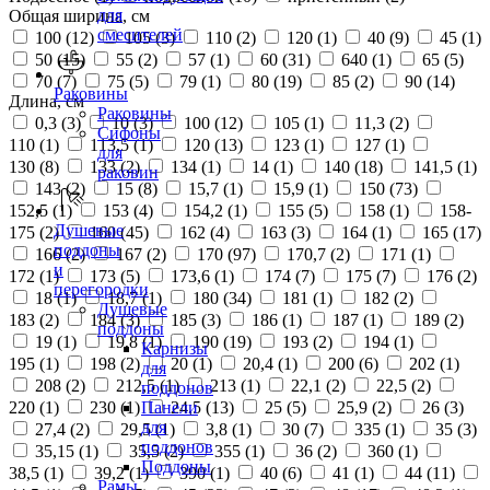
для
Общая ширина, см
смесителей
100 (
12
)
105 (
3
)
110 (
2
)
120 (
1
)
40 (
9
)
45 (
1
)
50 (
15
)
55 (
2
)
57 (
1
)
60 (
31
)
640 (
1
)
65 (
5
)
70 (
7
)
75 (
5
)
79 (
1
)
80 (
19
)
85 (
2
)
90 (
14
)
Раковины
Длина, см
Раковины
0,3 (
3
)
10 (
3
)
100 (
12
)
105 (
1
)
11,3 (
2
)
Сифоны
110 (
1
)
113,5 (
1
)
120 (
13
)
123 (
1
)
127 (
1
)
для
130 (
8
)
133 (
2
)
134 (
1
)
14 (
1
)
140 (
18
)
141,5 (
1
)
раковин
143 (
2
)
15 (
8
)
15,7 (
1
)
15,9 (
1
)
150 (
73
)
152,5 (
1
)
153 (
4
)
154,2 (
1
)
155 (
5
)
158 (
1
)
158-
Душевые
175 (
2
)
160 (
45
)
162 (
4
)
163 (
3
)
164 (
1
)
165 (
17
)
поддоны
166 (
2
)
167 (
2
)
170 (
97
)
170,7 (
2
)
171 (
1
)
и
172 (
1
)
173 (
5
)
173,6 (
1
)
174 (
7
)
175 (
7
)
176 (
2
)
перегородки
18 (
1
)
18,7 (
1
)
180 (
34
)
181 (
1
)
182 (
2
)
Душевые
183 (
2
)
184 (
3
)
185 (
3
)
186 (
1
)
187 (
1
)
189 (
2
)
поддоны
19 (
1
)
19,8 (
1
)
190 (
19
)
193 (
2
)
194 (
1
)
Карнизы
195 (
1
)
198 (
2
)
20 (
1
)
20,4 (
1
)
200 (
6
)
202 (
1
)
для
208 (
2
)
212,5 (
1
)
213 (
1
)
22,1 (
2
)
22,5 (
2
)
поддонов
220 (
1
)
230 (
1
)
24,5 (
13
)
25 (
5
)
25,9 (
2
)
26 (
3
)
Панели
для
27,4 (
2
)
29,5 (
1
)
3,8 (
1
)
30 (
7
)
335 (
1
)
35 (
3
)
поддонов
35,15 (
1
)
35,5 (
2
)
355 (
1
)
36 (
2
)
360 (
1
)
Поддоны
38,5 (
1
)
39,2 (
1
)
390 (
1
)
40 (
6
)
41 (
1
)
44 (
11
)
Рамы