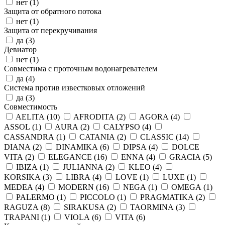
нет (
1
)
Защита от обратного потока
нет (
1
)
Защита от перекручивания
да (
3
)
Девиатор
нет (
1
)
Совместима с проточным водонагревателем
да (
4
)
Система против известковых отложений
да (
3
)
Совместимость
AELITA (
10
)
AFRODITA (
2
)
AGORA (
4
)
ASSOL (
1
)
AURA (
2
)
CALYPSO (
4
)
CASSANDRA (
1
)
CATANIA (
2
)
CLASSIC (
14
)
DIANA (
2
)
DINAMIKA (
6
)
DIPSA (
4
)
DOLCE
VITA (
2
)
ELEGANCE (
16
)
ENNA (
4
)
GRACIA (
5
)
IBIZA (
1
)
JULIANNA (
2
)
KLEO (
4
)
KORSIKA (
3
)
LIBRA (
4
)
LOVE (
1
)
LUXE (
1
)
MEDEA (
4
)
MODERN (
16
)
NEGA (
1
)
OMEGA (
1
)
PALERMO (
1
)
PICCOLO (
1
)
PRAGMATIKA (
2
)
RAGUZA (
8
)
SIRAKUSA (
2
)
TAORMINA (
3
)
TRAPANI (
1
)
VIOLA (
6
)
VITA (
6
)