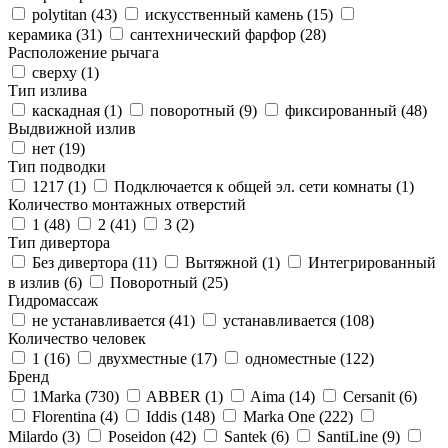
polytitan (
43
)
искусственный камень (
15
)
керамика (
31
)
сантехнический фарфор (
28
)
Расположение рычага
сверху (
1
)
Тип излива
каскадная (
1
)
поворотный (
9
)
фиксированный (
48
)
Выдвижной излив
нет (
19
)
Тип подводки
1217 (
1
)
Подключается к общей эл. сети комнаты (
1
)
Количество монтажных отверстий
1 (
48
)
2 (
41
)
3 (
2
)
Тип дивертора
Без дивертора (
11
)
Вытяжной (
1
)
Интегрированный
в излив (
6
)
Поворотный (
25
)
Гидромассаж
не устанавливается (
41
)
устанавливается (
108
)
Количество человек
1 (
16
)
двухместные (
17
)
одноместные (
122
)
Бренд
1Marka (
730
)
ABBER (
1
)
Aima (
14
)
Cersanit (
6
)
Florentina (
4
)
Iddis (
148
)
Marka One (
222
)
Milardo (
3
)
Poseidon (
42
)
Santek (
6
)
SantiLine (
9
)