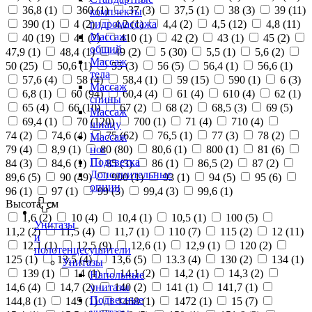
36,8 (
1
)
360 (
1
)
37 (
3
)
37,5 (
1
)
38 (
3
)
39 (
11
)
комплекты
390 (
1
)
4 (
2
)
4,2 (
1
)
4,4 (
2
)
4,5 (
12
)
4,8 (
11
)
гидромассажа
Массаж
40 (
19
)
41 (
2
)
410 (
1
)
42 (
2
)
43 (
1
)
45 (
2
)
общий
47,9 (
1
)
48,4 (
1
)
49 (
2
)
5 (
30
)
5,5 (
1
)
5,6 (
2
)
Массаж
50 (
25
)
50,6 (
1
)
55 (
3
)
56 (
5
)
56,4 (
1
)
56,6 (
1
)
тела
57,6 (
4
)
58 (
4
)
58,4 (
1
)
59 (
15
)
590 (
1
)
6 (
3
)
Массаж
6,8 (
1
)
60 (
94
)
60,4 (
4
)
61 (
4
)
610 (
4
)
62 (
1
)
спины
65 (
4
)
66 (
10
)
67 (
2
)
68 (
2
)
68,5 (
3
)
69 (
5
)
Массаж
69,4 (
1
)
70 (
120
)
700 (
1
)
71 (
4
)
710 (
4
)
шиацу
74 (
2
)
74,6 (
4
)
75 (
62
)
76,5 (
1
)
77 (
3
)
78 (
2
)
Массаж
79 (
4
)
8,9 (
1
)
80 (
80
)
80,6 (
1
)
800 (
1
)
81 (
6
)
ног
Подсветка
84 (
3
)
84,6 (
1
)
85 (
3
)
86 (
1
)
86,5 (
2
)
87 (
2
)
Дополнительные
89,6 (
5
)
90 (
49
)
900 (
1
)
93 (
1
)
94 (
5
)
95 (
6
)
опции
96 (
1
)
97 (
1
)
99 (
3
)
99,4 (
3
)
99,6 (
1
)
Высота, см
1,6 (
2
)
10 (
4
)
10,4 (
1
)
10,5 (
1
)
100 (
5
)
Унитазы
11,2 (
2
)
11,5 (
4
)
11,7 (
1
)
110 (
7
)
115 (
2
)
12 (
11
)
и
12,1 (
1
)
12,5 (
9
)
12,6 (
1
)
12,9 (
1
)
120 (
2
)
полотенцесушители
125 (
1
)
13,5 (
4
)
13,6 (
5
)
13.3 (
4
)
130 (
2
)
134 (
1
)
Унитазы
139 (
1
)
14 (
1
)
14,1 (
2
)
14,2 (
1
)
14,3 (
2
)
Напольные
14,6 (
4
)
14,7 (
2
)
140 (
2
)
141 (
1
)
141,7 (
1
)
унитазы
Подвесные
144,8 (
1
)
145 (
1
)
1468 (
1
)
1472 (
1
)
15 (
7
)