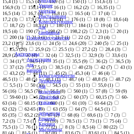
унитазы
15,4 (
1
)
15,5 (
4
)
15,9 (
5
)
150 (
1
)
151,6 (
3
)
Умные
156,9 (
3
)
159,1 (
1
)
16 (
1
)
16,2 (
2
)
16,35 (
1
)
унитазы
16,5 (
14
)
16,7 (
4
)
16,8 (
1
)
16.5 (
4
)
17 (
4
)
Инсталляции
17,2 (
3
)
17,9 (
7
)
170 (
4
)
176 (
1
)
18 (
8
)
18,6 (
4
)
Комплектующие
18,7 (
2
)
18,9 (
3
)
180 (
1
)
184 (
1
)
19 (
4
)
для
19,5 (
4
)
190 (
7
)
198 (
2
)
198,2 (
2
)
2,3 (
1
)
20 (
1
)
санфаянса
200 (
1
)
21,3 (
1
)
21,7 (
1
)
22 (
2
)
23 (
4
)
Полотенцесушители
23,2 (
1
)
23,6 (
1
)
24 (
5
)
24,6 (
20
)
240 (
5
)
25 (
1
)
25,5 (
20
)
25,9 (
2
)
25.5 (
1
)
27,2 (
2
)
28,4 (
3
)
Аксессуары
28,9 (
2
)
30 (
4
)
32 (
4
)
32,5 (
1
)
32,9 (
3
)
33,6 (
1
)
Аксессуары
34 (
1
)
34,5 (
1
)
35 (
1
)
35,5 (
9
)
36 (
2
)
36,5 (
3
)
для
37 (
12
)
37,5 (
1
)
38,5 (
1
)
40 (
23
)
42 (
7
)
43 (
1
)
ванной
43,2 (
2
)
44 (
11
)
45 (
2
)
45,3 (
4
)
46 (
4
)
Бумагодержатели
46,5 (
1
)
48 (
5
)
48,1 (
1
)
48,7 (
4
)
48,8 (
5
)
48.7 (
2
)
Держатели
5,5 (
1
)
50 (
30
)
54,5 (
1
)
55 (
11
)
55,0 (
1
)
для
56 (
16
)
56,5 (
78
)
56.5 (
8
)
560 (
1
)
57 (
8
)
59 (
9
)
полотенец
Дозаторы,
59-60 (
1
)
6 (
2
)
6,9 (
2
)
60 (
37
)
60,15 (
7
)
60-
стаканы
63 (
14
)
60.15 (
3
)
600 (
1
)
61 (
10
)
61-64 (
2
)
и
62 (
32
)
62-65 (
19
)
63 (
55
)
64 (
7
)
64,5 (
1
)
держатели
65 (
35
)
65,2 (
2
)
67 (
2
)
68 (
6
)
69,6 (
1
)
7 (
3
)
Ершики
7,2 (
3
)
7,5 (
1
)
70 (
10
)
70.5 (
1
)
73 (
1
)
75 (
4
)
Крючки
75,5 (
1
)
76 (
1
)
77 (
2
)
8 (
3
)
8,5 (
4
)
80 (
22
)
Мыльницы
81 (
4
)
81,5 (
1
)
82 (
8
)
83,6 (
7
)
83,61 (
1
)
84,5 (
1
)