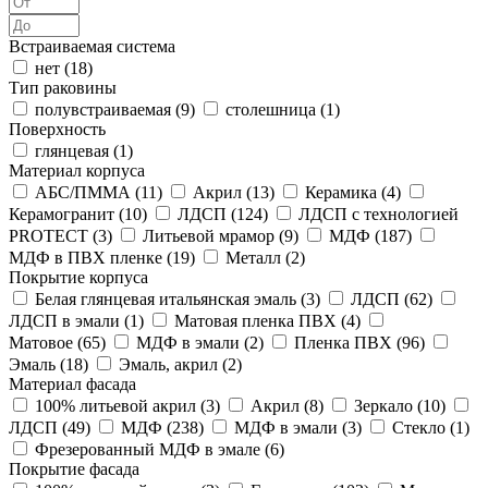
Встраиваемая система
нет (
18
)
Тип раковины
полувстраиваемая (
9
)
столешница (
1
)
Поверхность
глянцевая (
1
)
Материал корпуса
АБС/ПММА (
11
)
Акрил (
13
)
Керамика (
4
)
Керамогранит (
10
)
ЛДСП (
124
)
ЛДСП с технологией
PROTECT (
3
)
Литьевой мрамор (
9
)
МДФ (
187
)
МДФ в ПВХ пленке (
19
)
Металл (
2
)
Покрытие корпуса
Белая глянцевая итальянская эмаль (
3
)
ЛДСП (
62
)
ЛДСП в эмали (
1
)
Матовая пленка ПВХ (
4
)
Матовое (
65
)
МДФ в эмали (
2
)
Пленка ПВХ (
96
)
Эмаль (
18
)
Эмаль, акрил (
2
)
Материал фасада
100% литьевой акрил (
3
)
Акрил (
8
)
Зеркало (
10
)
ЛДСП (
49
)
МДФ (
238
)
МДФ в эмали (
3
)
Стекло (
1
)
Фрезерованный МДФ в эмале (
6
)
Покрытие фасада