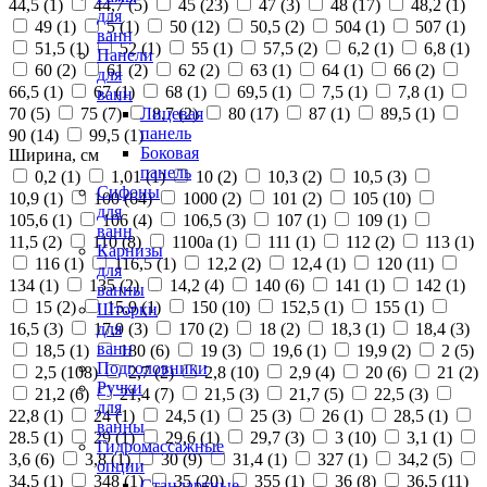
44,5 (
1
)
44,7 (
5
)
45 (
23
)
47 (
3
)
48 (
17
)
48,2 (
1
)
для
49 (
1
)
5 (
1
)
50 (
12
)
50,5 (
2
)
504 (
1
)
507 (
1
)
ванн
51,5 (
1
)
52 (
1
)
55 (
1
)
57,5 (
2
)
6,2 (
1
)
6,8 (
1
)
Панели
60 (
2
)
61 (
2
)
62 (
2
)
63 (
1
)
64 (
1
)
66 (
2
)
для
66,5 (
1
)
67 (
1
)
68 (
1
)
69,5 (
1
)
7,5 (
1
)
7,8 (
1
)
ванн
70 (
5
)
75 (
7
)
8,7 (
2
)
80 (
17
)
87 (
1
)
89,5 (
1
)
Лицевая
панель
90 (
14
)
99,5 (
1
)
Боковая
Ширина, см
панель
0,2 (
1
)
1,01 (
1
)
10 (
2
)
10,3 (
2
)
10,5 (
3
)
Сифоны
10,9 (
1
)
100 (
64
)
1000 (
2
)
101 (
2
)
105 (
10
)
для
105,6 (
1
)
106 (
4
)
106,5 (
3
)
107 (
1
)
109 (
1
)
ванн
11,5 (
2
)
110 (
8
)
1100а (
1
)
111 (
1
)
112 (
2
)
113 (
1
)
Карнизы
116 (
1
)
116,5 (
1
)
12,2 (
2
)
12,4 (
1
)
120 (
11
)
для
134 (
1
)
135 (
2
)
14,2 (
4
)
140 (
6
)
141 (
1
)
142 (
1
)
ванны
15 (
2
)
15,9 (
1
)
150 (
10
)
152,5 (
1
)
155 (
1
)
Шторки
16,5 (
3
)
17,9 (
3
)
170 (
2
)
18 (
2
)
18,3 (
1
)
18,4 (
3
)
для
ванн
18,5 (
1
)
180 (
6
)
19 (
3
)
19,6 (
1
)
19,9 (
2
)
2 (
5
)
Подголовники
2,5 (
108
)
2,7 (
2
)
2,8 (
10
)
2,9 (
4
)
20 (
6
)
21 (
2
)
Ручки
21,2 (
6
)
21,4 (
7
)
21,5 (
3
)
21,7 (
5
)
22,5 (
3
)
для
22,8 (
1
)
24 (
1
)
24,5 (
1
)
25 (
3
)
26 (
1
)
28,5 (
1
)
ванны
28.5 (
1
)
29 (
1
)
29,6 (
1
)
29,7 (
3
)
3 (
10
)
3,1 (
1
)
Гидромассажные
3,6 (
6
)
3,8 (
1
)
30 (
9
)
31,4 (
1
)
327 (
1
)
34,2 (
5
)
опции
34,5 (
1
)
348 (
1
)
35 (
20
)
355 (
1
)
36 (
8
)
36,5 (
11
)
Стандартные