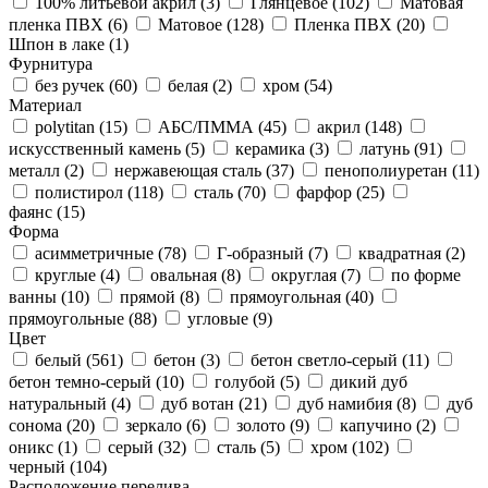
100% литьевой акрил (
3
)
Глянцевое (
102
)
Матовая
пленка ПВХ (
6
)
Матовое (
128
)
Пленка ПВХ (
20
)
Шпон в лаке (
1
)
Фурнитура
без ручек (
60
)
белая (
2
)
хром (
54
)
Материал
polytitan (
15
)
АБС/ПММА (
45
)
акрил (
148
)
искусственный камень (
5
)
керамика (
3
)
латунь (
91
)
металл (
2
)
нержавеющая сталь (
37
)
пенополиуретан (
11
)
полистирол (
118
)
сталь (
70
)
фарфор (
25
)
фаянс (
15
)
Форма
асимметричные (
78
)
Г-образный (
7
)
квадратная (
2
)
круглые (
4
)
овальная (
8
)
округлая (
7
)
по форме
ванны (
10
)
прямой (
8
)
прямоугольная (
40
)
прямоугольные (
88
)
угловые (
9
)
Цвет
белый (
561
)
бетон (
3
)
бетон светло-серый (
11
)
бетон темно-серый (
10
)
голубой (
5
)
дикий дуб
натуральный (
4
)
дуб вотан (
21
)
дуб намибия (
8
)
дуб
сонома (
20
)
зеркало (
6
)
золото (
9
)
капучино (
2
)
оникс (
1
)
серый (
32
)
сталь (
5
)
хром (
102
)
черный (
104
)
Расположение перелива