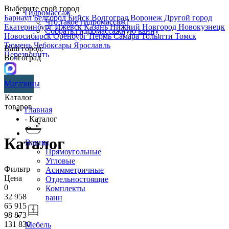
Выберите свой город
Гидромассаж
Барнаул
Белгород
Бийск
Волгоград
Воронеж
Другой город
Что такое гидромассаж?
Екатеринбург
Ижевск
Казань
Нижний Новгород
Новокузнецк
Собрать гидромассажную ванну
Новосибирск
Оренбург
Пермь
Самара
Тольятти
Томск
Тюмень
Чебоксары
Ярославль
Ваш город:
Перезвонить
Волгоград
Магазины
Каталог
товаров
Главная
- Каталог
Каталог
Ванны
Прямоугольные
Угловые
Фильтр
Асимметричные
Цена
Отдельностоящие
0
Комплекты
32 958
ванн
65 915
98 873
131 830
Мебель