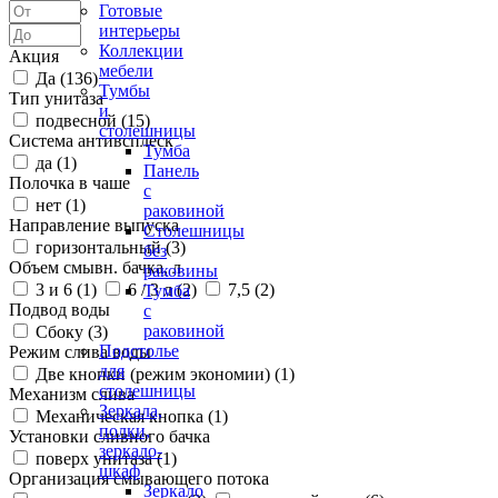
Готовые
интерьеры
Коллекции
Акция
мебели
Да (
136
)
Тумбы
Тип унитаза
и
подвесной (
15
)
столешницы
Система антивсплеск
Тумба
да (
1
)
Панель
Полочка в чаше
с
нет (
1
)
раковиной
Направление выпуска
Столешницы
горизонтальный (
3
)
без
Объем смывн. бачка, л
раковины
3 и 6 (
1
)
6 / 3 л (
2
)
7,5 (
2
)
Тумба
Подвод воды
с
раковиной
Сбоку (
3
)
Подстолье
Режим слива воды
для
Две кнопки (режим экономии) (
1
)
столешницы
Механизм слива
Зеркала,
Механическая кнопка (
1
)
полки,
Установки сливного бачка
зеркало-
поверх унитаза (
1
)
шкаф
Организация смывающего потока
Зеркало