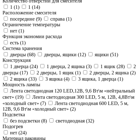
Количество отверстий для смесителя
1 (
1
)
1 (
14
)
Расположение смесителя
посередине (
9
)
справа (
1
)
Ограничение температуры
нет (
1
)
Функция экономии расхода
есть (
1
)
Система хранения
дверцы (
68
)
дверцы, ящики (
12
)
ящики (
51
)
Конструкция
1 дверца (
24
)
1 дверца, 2 ящика (
3
)
1 ящик (
28
)
2
дверцы (
17
)
2 дверцы, 1 ящик (
1
)
2 дверцы, 2 ящика (
2
)
2 ящика (
33
)
3 ящика (
4
)
3 ящика, 1 дверца (
1
)
Мощность лампы
Лента светодиодная 120 LED,12В, 9,6 Вт\м «нейтральный
свет» (
19
)
Лента светодиодная 300 LED, 5 м, 12В, 4,8Вт\м
«холодный свет» (
7
)
Лента светодиодная 600 LED, 5 м,
12В, 9,6 Вт\м «холодный свет» (
2
)
Подсветка
без подсветки (
8
)
светодиодная (
32
)
Подогрев
нет (
24
)
Материал раковины