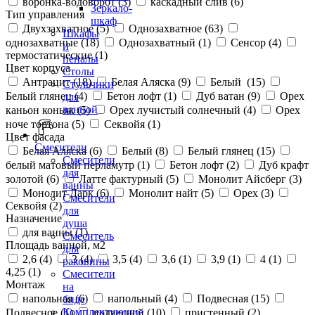
воронка-водоворот (
3
)
каскадный слив (
6
)
Зеркало-
Тип управления
шкаф
Двухзахватное (
5
)
Однозахватное (
63
)
Шкафы
однозахватные (
18
)
Однозахватный (
1
)
Сенсор (
4
)
и
термостатические (
1
)
пеналы
Цвет корпуса
Столы
Антрацит (
18
)
Белая Аляска (
9
)
Белый (
15
)
Стульчики
Белый глянец (
4
)
Бетон лофт (
1
)
Дуб ватан (
9
)
Орех
для
ванной
каньон коньяк (
5
)
Орех лучистый солнечный (
4
)
Орех
ноче тортона (
5
)
Секвойя (
1
)
Цвет фасада
Смесители
Белая Аляска (
6
)
Белый (
8
)
Белый глянец (
15
)
Смесители
белый матовый перламутр (
1
)
Бетон лофт (
2
)
Дуб крафт
для
золотой (
6
)
Латте фактурный (
5
)
Монолит Айсберг (
3
)
ванны
Монолит Дарк (
6
)
Монолит найт (
5
)
Орех (
3
)
Смесители
Секвойя (
2
)
для
Назначение
душа
для ванны (
1
)
Смеситель
Площадь ванной, м2
для
2,6 (
4
)
3 (
4
)
3,5 (
4
)
3,6 (
1
)
3,9 (
1
)
4 (
1
)
раковины
4,25 (
1
)
Смесители
Монтаж
на
напольная (
6
)
напольный (
4
)
Подвесная (
15
)
биде
Комплектующие
Подвесное (
1
)
подвесной (
10
)
пристенный (
2
)