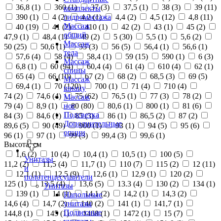
36,8 (
1
)
360 (
1
)
37 (
3
)
37,5 (
1
)
38 (
3
)
39 (
11
)
комплекты
390 (
1
)
4 (
2
)
4,2 (
1
)
4,4 (
2
)
4,5 (
12
)
4,8 (
11
)
гидромассажа
Массаж
40 (
19
)
41 (
2
)
410 (
1
)
42 (
2
)
43 (
1
)
45 (
2
)
общий
47,9 (
1
)
48,4 (
1
)
49 (
2
)
5 (
30
)
5,5 (
1
)
5,6 (
2
)
Массаж
50 (
25
)
50,6 (
1
)
55 (
3
)
56 (
5
)
56,4 (
1
)
56,6 (
1
)
тела
57,6 (
4
)
58 (
4
)
58,4 (
1
)
59 (
15
)
590 (
1
)
6 (
3
)
Массаж
6,8 (
1
)
60 (
94
)
60,4 (
4
)
61 (
4
)
610 (
4
)
62 (
1
)
спины
65 (
4
)
66 (
10
)
67 (
2
)
68 (
2
)
68,5 (
3
)
69 (
5
)
Массаж
69,4 (
1
)
70 (
120
)
700 (
1
)
71 (
4
)
710 (
4
)
шиацу
74 (
2
)
74,6 (
4
)
75 (
62
)
76,5 (
1
)
77 (
3
)
78 (
2
)
Массаж
79 (
4
)
8,9 (
1
)
80 (
80
)
80,6 (
1
)
800 (
1
)
81 (
6
)
ног
Подсветка
84 (
3
)
84,6 (
1
)
85 (
3
)
86 (
1
)
86,5 (
2
)
87 (
2
)
Дополнительные
89,6 (
5
)
90 (
49
)
900 (
1
)
93 (
1
)
94 (
5
)
95 (
6
)
опции
96 (
1
)
97 (
1
)
99 (
3
)
99,4 (
3
)
99,6 (
1
)
Высота, см
1,6 (
2
)
10 (
4
)
10,4 (
1
)
10,5 (
1
)
100 (
5
)
Унитазы
11,2 (
2
)
11,5 (
4
)
11,7 (
1
)
110 (
7
)
115 (
2
)
12 (
11
)
и
12,1 (
1
)
12,5 (
9
)
12,6 (
1
)
12,9 (
1
)
120 (
2
)
полотенцесушители
125 (
1
)
13,5 (
4
)
13,6 (
5
)
13.3 (
4
)
130 (
2
)
134 (
1
)
Унитазы
139 (
1
)
14 (
1
)
14,1 (
2
)
14,2 (
1
)
14,3 (
2
)
Напольные
14,6 (
4
)
14,7 (
2
)
140 (
2
)
141 (
1
)
141,7 (
1
)
унитазы
Подвесные
144,8 (
1
)
145 (
1
)
1468 (
1
)
1472 (
1
)
15 (
7
)