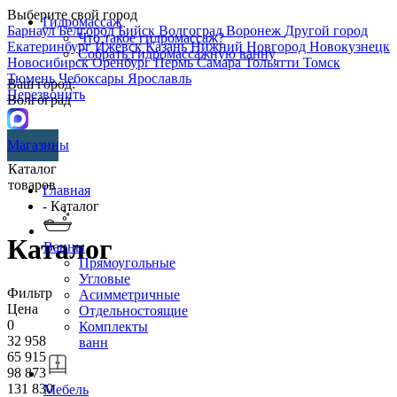
Выберите свой город
Гидромассаж
Барнаул
Белгород
Бийск
Волгоград
Воронеж
Другой город
Что такое гидромассаж?
Екатеринбург
Ижевск
Казань
Нижний Новгород
Новокузнецк
Собрать гидромассажную ванну
Новосибирск
Оренбург
Пермь
Самара
Тольятти
Томск
Тюмень
Чебоксары
Ярославль
Ваш город:
Перезвонить
Волгоград
Магазины
Каталог
товаров
Главная
- Каталог
Каталог
Ванны
Прямоугольные
Угловые
Фильтр
Асимметричные
Цена
Отдельностоящие
0
Комплекты
32 958
ванн
65 915
98 873
131 830
Мебель