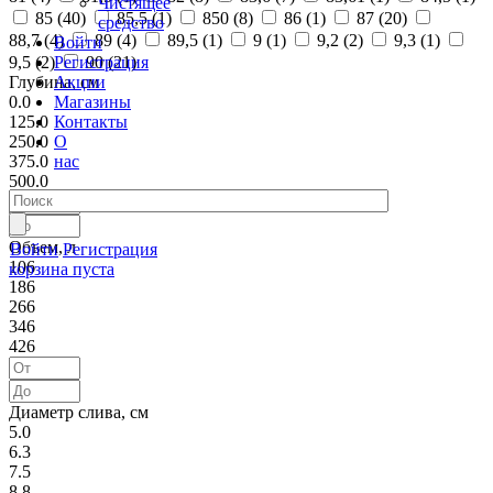
Чистящее
85 (
40
)
85,5 (
1
)
850 (
8
)
86 (
1
)
87 (
20
)
средство
88,7 (
4
)
89 (
4
)
89,5 (
1
)
9 (
1
)
9,2 (
2
)
9,3 (
1
)
Войти
Регистрация
9,5 (
2
)
90 (
21
)
Акции
Глубина, см
Магазины
0.0
Контакты
125.0
О
250.0
нас
375.0
500.0
Объем, л
Войти
Регистрация
106
корзина пуста
186
266
346
426
Диаметр слива, см
5.0
6.3
7.5
8.8