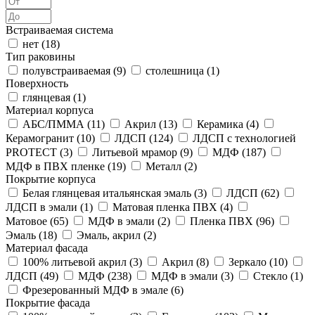
Встраиваемая система
нет (
18
)
Тип раковины
полувстраиваемая (
9
)
столешница (
1
)
Поверхность
глянцевая (
1
)
Материал корпуса
АБС/ПММА (
11
)
Акрил (
13
)
Керамика (
4
)
Керамогранит (
10
)
ЛДСП (
124
)
ЛДСП с технологией
PROTECT (
3
)
Литьевой мрамор (
9
)
МДФ (
187
)
МДФ в ПВХ пленке (
19
)
Металл (
2
)
Покрытие корпуса
Белая глянцевая итальянская эмаль (
3
)
ЛДСП (
62
)
ЛДСП в эмали (
1
)
Матовая пленка ПВХ (
4
)
Матовое (
65
)
МДФ в эмали (
2
)
Пленка ПВХ (
96
)
Эмаль (
18
)
Эмаль, акрил (
2
)
Материал фасада
100% литьевой акрил (
3
)
Акрил (
8
)
Зеркало (
10
)
ЛДСП (
49
)
МДФ (
238
)
МДФ в эмали (
3
)
Стекло (
1
)
Фрезерованный МДФ в эмале (
6
)
Покрытие фасада