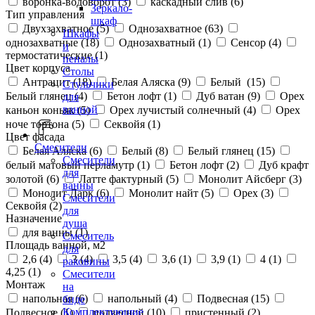
воронка-водоворот (
3
)
каскадный слив (
6
)
Зеркало-
Тип управления
шкаф
Двухзахватное (
5
)
Однозахватное (
63
)
Шкафы
однозахватные (
18
)
Однозахватный (
1
)
Сенсор (
4
)
и
термостатические (
1
)
пеналы
Цвет корпуса
Столы
Антрацит (
18
)
Белая Аляска (
9
)
Белый (
15
)
Стульчики
Белый глянец (
4
)
Бетон лофт (
1
)
Дуб ватан (
9
)
Орех
для
ванной
каньон коньяк (
5
)
Орех лучистый солнечный (
4
)
Орех
ноче тортона (
5
)
Секвойя (
1
)
Цвет фасада
Смесители
Белая Аляска (
6
)
Белый (
8
)
Белый глянец (
15
)
Смесители
белый матовый перламутр (
1
)
Бетон лофт (
2
)
Дуб крафт
для
золотой (
6
)
Латте фактурный (
5
)
Монолит Айсберг (
3
)
ванны
Монолит Дарк (
6
)
Монолит найт (
5
)
Орех (
3
)
Смесители
Секвойя (
2
)
для
Назначение
душа
для ванны (
1
)
Смеситель
Площадь ванной, м2
для
2,6 (
4
)
3 (
4
)
3,5 (
4
)
3,6 (
1
)
3,9 (
1
)
4 (
1
)
раковины
4,25 (
1
)
Смесители
Монтаж
на
напольная (
6
)
напольный (
4
)
Подвесная (
15
)
биде
Комплектующие
Подвесное (
1
)
подвесной (
10
)
пристенный (
2
)