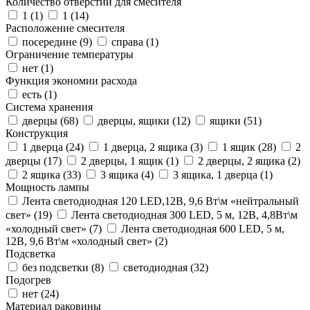
Количество отверстий для смесителя
1 (
1
)
1 (
14
)
Расположение смесителя
посередине (
9
)
справа (
1
)
Ограничение температуры
нет (
1
)
Функция экономии расхода
есть (
1
)
Система хранения
дверцы (
68
)
дверцы, ящики (
12
)
ящики (
51
)
Конструкция
1 дверца (
24
)
1 дверца, 2 ящика (
3
)
1 ящик (
28
)
2
дверцы (
17
)
2 дверцы, 1 ящик (
1
)
2 дверцы, 2 ящика (
2
)
2 ящика (
33
)
3 ящика (
4
)
3 ящика, 1 дверца (
1
)
Мощность лампы
Лента светодиодная 120 LED,12В, 9,6 Вт\м «нейтральный
свет» (
19
)
Лента светодиодная 300 LED, 5 м, 12В, 4,8Вт\м
«холодный свет» (
7
)
Лента светодиодная 600 LED, 5 м,
12В, 9,6 Вт\м «холодный свет» (
2
)
Подсветка
без подсветки (
8
)
светодиодная (
32
)
Подогрев
нет (
24
)
Материал раковины