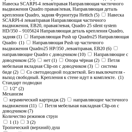
Навеска SCARPI-4 левая/правая Направляющая частичного
выдвижения Quadro правая/левая, Направляющая деталь
крепления Quadro, задняя Фурнитура Hettich (
5
)
Навеска
SCARPI-4 левая/правая Направляющая частичного
выдвижения, ЕВ20, правая/левая, Quadro 25 silent system
HD/350 – 9105624 Направляющая деталь крепления Quadro,
задняя (
1
)
Направляющая Push up Quadro25 Направляющая
Quadro (
1
)
Направляющая Push up частичного
выдвижения Quadro25 НР/350 ,левая/правая, ЕВ20 (
6
)
направляющие Quadro с доводчиком (
10
)
Направляющие с
доводчиком (
25
)
нет (
1
)
Опора чёрная (
2
)
Петля
мебельная вкладная Clip-on с доводчиком (
3
)
система
биде (
2
)
Со светодиодной подсветкой. Без выключателя -
выход свободный. Крепления к стене идут в комплекте. (
1
)
Стандарт подводки
1/2" (
2
)
Механизм
керамический картридж (
2
)
направляющие частичного
выдвижения (
11
)
Петля мебельная накладная Clip-on с
доводчиком (
7
)
Количество режимов струи
1 (
1
)
3 (
2
)
Тропический (верхний) душ