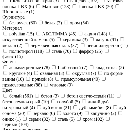
100% литьевой акрил (
3
)
Глянцевое (
102
)
Матовая
пленка ПВХ (
6
)
Матовое (
128
)
Пленка ПВХ (
20
)
Шпон в лаке (
1
)
Фурнитура
без ручек (
60
)
белая (
2
)
хром (
54
)
Материал
polytitan (
15
)
АБС/ПММА (
45
)
акрил (
148
)
искусственный камень (
5
)
керамика (
3
)
латунь (
91
)
металл (
2
)
нержавеющая сталь (
37
)
пенополиуретан (
11
)
полистирол (
118
)
сталь (
70
)
фарфор (
25
)
фаянс (
15
)
Форма
асимметричные (
78
)
Г-образный (
7
)
квадратная (
2
)
круглые (
4
)
овальная (
8
)
округлая (
7
)
по форме
ванны (
10
)
прямой (
8
)
прямоугольная (
40
)
прямоугольные (
88
)
угловые (
9
)
Цвет
белый (
561
)
бетон (
3
)
бетон светло-серый (
11
)
бетон темно-серый (
10
)
голубой (
5
)
дикий дуб
натуральный (
4
)
дуб вотан (
21
)
дуб намибия (
8
)
дуб
сонома (
20
)
зеркало (
6
)
золото (
9
)
капучино (
2
)
оникс (
1
)
серый (
32
)
сталь (
5
)
хром (
102
)
черный (
104
)
Расположение перелива