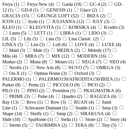
Freya (
1
)
Freya New (
4
)
Gaula (
19
)
GC-4 (
2
)
GD-
12 (
1
)
GD-8 (
1
)
GENESIS (
1
)
Glace (
2
)
GRACIA (
15
)
GRUNGE LOFT (
52
)
IBIZA (
2
)
ICON (
1
)
Iryda (
1
)
JULIANNA (
12
)
JULY (
3
)
KLEO (
1
)
KLEO/VITA (
1
)
KORSIKA (
4
)
Kvadro (
3
)
Laura (
5
)
LETT (
1
)
LIBRA (
1
)
LIDO (
3
)
LIL (
5
)
Lily (
5
)
Lina (
5
)
Lina Classic (
2
)
LINEA (
5
)
Lira (
5
)
Loft (
6
)
LOVE (
4
)
LUXE (
4
)
Maid (
3
)
Male (
1
)
MEDEA (
2
)
Melody (
17
)
Mila (
4
)
MIRA (
7
)
MIX (
12
)
MODERN (
16
)
Moduo (
2
)
Mona (
8
)
Monro (
1
)
NEGA (
7
)
NEO (
4
)
Neofix (
1
)
New Aris (
8
)
NUVO (
7
)
OMEGA (
3
)
On-X (
1
)
Optima Home (
3
)
Oxford (
3
)
PALERMO (
1
)
PALERMO150/AFRODITA150/IBIZA (
1
)
Parker (
8
)
Penta (
2
)
PICCOLO (
9
)
PICO (
2
)
PILO (
1
)
PINO (
2
)
Poseidon (
1
)
PRAGMATIKA (
6
)
PRIME (
3
)
Pulse (
4
)
Quadro (
2
)
RAGUZA (
6
)
Ray (
13
)
Revo (
1
)
Row (
3
)
RUAN (
4
)
Santi
Line (
1
)
Schwarzer Diamant (
1
)
Seattle (
1
)
Sena (
3
)
Shape (
14
)
Shelfy (
1
)
Simp (
2
)
SIRAKUSA (
4
)
Slide (
18
)
SpaHome (
1
)
Stella (
1
)
Stone (
2
)
Story (
4
)
Stretto (
5
)
TAORMINA (
2
)
TERA (
8
)
Tiny (
5
)