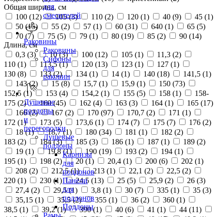
для
Общая ширина, см
смесителей
100 (
12
)
105 (
3
)
110 (
2
)
120 (
1
)
40 (
9
)
45 (
1
)
50 (
15
)
55 (
2
)
57 (
1
)
60 (
31
)
640 (
1
)
65 (
5
)
70 (
7
)
75 (
5
)
79 (
1
)
80 (
19
)
85 (
2
)
90 (
14
)
Раковины
Длина, см
Раковины
0,3 (
3
)
10 (
3
)
100 (
12
)
105 (
1
)
11,3 (
2
)
Сифоны
110 (
1
)
113,5 (
1
)
120 (
13
)
123 (
1
)
127 (
1
)
для
130 (
8
)
133 (
2
)
134 (
1
)
14 (
1
)
140 (
18
)
141,5 (
1
)
раковин
143 (
2
)
15 (
8
)
15,7 (
1
)
15,9 (
1
)
150 (
73
)
152,5 (
1
)
153 (
4
)
154,2 (
1
)
155 (
5
)
158 (
1
)
158-
Душевые
175 (
2
)
160 (
45
)
162 (
4
)
163 (
3
)
164 (
1
)
165 (
17
)
поддоны
166 (
2
)
167 (
2
)
170 (
97
)
170,7 (
2
)
171 (
1
)
и
172 (
1
)
173 (
5
)
173,6 (
1
)
174 (
7
)
175 (
7
)
176 (
2
)
перегородки
18 (
1
)
18,7 (
1
)
180 (
34
)
181 (
1
)
182 (
2
)
Душевые
183 (
2
)
184 (
3
)
185 (
3
)
186 (
1
)
187 (
1
)
189 (
2
)
поддоны
19 (
1
)
19,8 (
1
)
190 (
19
)
193 (
2
)
194 (
1
)
Карнизы
195 (
1
)
198 (
2
)
20 (
1
)
20,4 (
1
)
200 (
6
)
202 (
1
)
для
208 (
2
)
212,5 (
1
)
213 (
1
)
22,1 (
2
)
22,5 (
2
)
поддонов
220 (
1
)
230 (
1
)
24,5 (
13
)
25 (
5
)
25,9 (
2
)
26 (
3
)
Панели
для
27,4 (
2
)
29,5 (
1
)
3,8 (
1
)
30 (
7
)
335 (
1
)
35 (
3
)
поддонов
35,15 (
1
)
35,5 (
2
)
355 (
1
)
36 (
2
)
360 (
1
)
Поддоны
38,5 (
1
)
39,2 (
1
)
390 (
1
)
40 (
6
)
41 (
1
)
44 (
11
)
Рамы