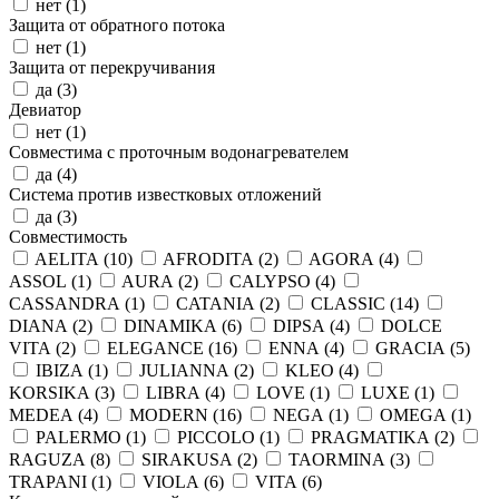
нет (
1
)
Защита от обратного потока
нет (
1
)
Защита от перекручивания
да (
3
)
Девиатор
нет (
1
)
Совместима с проточным водонагревателем
да (
4
)
Система против известковых отложений
да (
3
)
Совместимость
AELITA (
10
)
AFRODITA (
2
)
AGORA (
4
)
ASSOL (
1
)
AURA (
2
)
CALYPSO (
4
)
CASSANDRA (
1
)
CATANIA (
2
)
CLASSIC (
14
)
DIANA (
2
)
DINAMIKA (
6
)
DIPSA (
4
)
DOLCE
VITA (
2
)
ELEGANCE (
16
)
ENNA (
4
)
GRACIA (
5
)
IBIZA (
1
)
JULIANNA (
2
)
KLEO (
4
)
KORSIKA (
3
)
LIBRA (
4
)
LOVE (
1
)
LUXE (
1
)
MEDEA (
4
)
MODERN (
16
)
NEGA (
1
)
OMEGA (
1
)
PALERMO (
1
)
PICCOLO (
1
)
PRAGMATIKA (
2
)
RAGUZA (
8
)
SIRAKUSA (
2
)
TAORMINA (
3
)
TRAPANI (
1
)
VIOLA (
6
)
VITA (
6
)