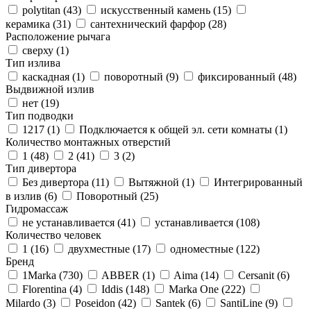
polytitan (
43
)
искусственный камень (
15
)
керамика (
31
)
сантехнический фарфор (
28
)
Расположение рычага
сверху (
1
)
Тип излива
каскадная (
1
)
поворотный (
9
)
фиксированный (
48
)
Выдвижной излив
нет (
19
)
Тип подводки
1217 (
1
)
Подключается к общей эл. сети комнаты (
1
)
Количество монтажных отверстий
1 (
48
)
2 (
41
)
3 (
2
)
Тип дивертора
Без дивертора (
11
)
Вытяжной (
1
)
Интегрированный
в излив (
6
)
Поворотный (
25
)
Гидромассаж
не устанавливается (
41
)
устанавливается (
108
)
Количество человек
1 (
16
)
двухместные (
17
)
одноместные (
122
)
Бренд
1Marka (
730
)
ABBER (
1
)
Aima (
14
)
Cersanit (
6
)
Florentina (
4
)
Iddis (
148
)
Marka One (
222
)
Milardo (
3
)
Poseidon (
42
)
Santek (
6
)
SantiLine (
9
)