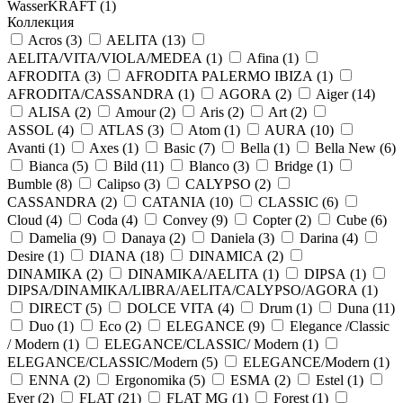
WasserKRAFT (
1
)
Коллекция
Acros (
3
)
AELITA (
13
)
AELITA/VITA/VIOLA/MEDEA (
1
)
Afina (
1
)
AFRODITA (
3
)
AFRODITA PALERMO IBIZA (
1
)
AFRODITA/CASSANDRA (
1
)
AGORA (
2
)
Aiger (
14
)
ALISA (
2
)
Amour (
2
)
Aris (
2
)
Art (
2
)
ASSOL (
4
)
ATLAS (
3
)
Atom (
1
)
AURA (
10
)
Avanti (
1
)
Axes (
1
)
Basic (
7
)
Bella (
1
)
Bella New (
6
)
Bianca (
5
)
Bild (
11
)
Blanco (
3
)
Bridge (
1
)
Bumble (
8
)
Calipso (
3
)
CALYPSO (
2
)
CASSANDRA (
2
)
CATANIA (
10
)
CLASSIC (
6
)
Cloud (
4
)
Coda (
4
)
Convey (
9
)
Copter (
2
)
Cube (
6
)
Damelia (
9
)
Danaya (
2
)
Daniela (
3
)
Darina (
4
)
Desire (
1
)
DIANA (
18
)
DINAMICA (
2
)
DINAMIKA (
2
)
DINAMIKA/AELITA (
1
)
DIPSA (
1
)
DIPSA/DINAMIKA/LIBRA/AELITA/CALYPSO/AGORA (
1
)
DIRECT (
5
)
DOLCE VITA (
4
)
Drum (
1
)
Duna (
11
)
Duo (
1
)
Eco (
2
)
ELEGANCE (
9
)
Elegance /Classic
/ Modern (
1
)
ELEGANCE/CLASSIC/ Modern (
1
)
ELEGANCE/CLASSIC/Modern (
5
)
ELEGANCE/Modern (
1
)
ENNA (
2
)
Ergonomika (
5
)
ESMA (
2
)
Estel (
1
)
Ever (
2
)
FLAT (
21
)
FLAT MG (
1
)
Forest (
1
)