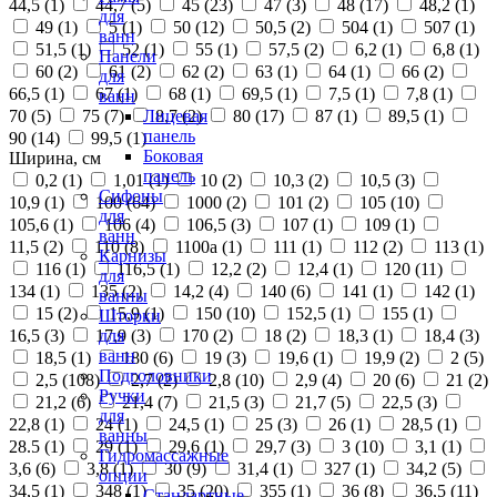
44,5 (
1
)
44,7 (
5
)
45 (
23
)
47 (
3
)
48 (
17
)
48,2 (
1
)
для
49 (
1
)
5 (
1
)
50 (
12
)
50,5 (
2
)
504 (
1
)
507 (
1
)
ванн
51,5 (
1
)
52 (
1
)
55 (
1
)
57,5 (
2
)
6,2 (
1
)
6,8 (
1
)
Панели
60 (
2
)
61 (
2
)
62 (
2
)
63 (
1
)
64 (
1
)
66 (
2
)
для
66,5 (
1
)
67 (
1
)
68 (
1
)
69,5 (
1
)
7,5 (
1
)
7,8 (
1
)
ванн
70 (
5
)
75 (
7
)
8,7 (
2
)
80 (
17
)
87 (
1
)
89,5 (
1
)
Лицевая
панель
90 (
14
)
99,5 (
1
)
Боковая
Ширина, см
панель
0,2 (
1
)
1,01 (
1
)
10 (
2
)
10,3 (
2
)
10,5 (
3
)
Сифоны
10,9 (
1
)
100 (
64
)
1000 (
2
)
101 (
2
)
105 (
10
)
для
105,6 (
1
)
106 (
4
)
106,5 (
3
)
107 (
1
)
109 (
1
)
ванн
11,5 (
2
)
110 (
8
)
1100а (
1
)
111 (
1
)
112 (
2
)
113 (
1
)
Карнизы
116 (
1
)
116,5 (
1
)
12,2 (
2
)
12,4 (
1
)
120 (
11
)
для
134 (
1
)
135 (
2
)
14,2 (
4
)
140 (
6
)
141 (
1
)
142 (
1
)
ванны
15 (
2
)
15,9 (
1
)
150 (
10
)
152,5 (
1
)
155 (
1
)
Шторки
16,5 (
3
)
17,9 (
3
)
170 (
2
)
18 (
2
)
18,3 (
1
)
18,4 (
3
)
для
ванн
18,5 (
1
)
180 (
6
)
19 (
3
)
19,6 (
1
)
19,9 (
2
)
2 (
5
)
Подголовники
2,5 (
108
)
2,7 (
2
)
2,8 (
10
)
2,9 (
4
)
20 (
6
)
21 (
2
)
Ручки
21,2 (
6
)
21,4 (
7
)
21,5 (
3
)
21,7 (
5
)
22,5 (
3
)
для
22,8 (
1
)
24 (
1
)
24,5 (
1
)
25 (
3
)
26 (
1
)
28,5 (
1
)
ванны
28.5 (
1
)
29 (
1
)
29,6 (
1
)
29,7 (
3
)
3 (
10
)
3,1 (
1
)
Гидромассажные
3,6 (
6
)
3,8 (
1
)
30 (
9
)
31,4 (
1
)
327 (
1
)
34,2 (
5
)
опции
34,5 (
1
)
348 (
1
)
35 (
20
)
355 (
1
)
36 (
8
)
36,5 (
11
)
Стандартные