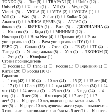
TONDO (
3
)
Torr (
5
)
TRAPANI (
3
)
Unifix (
12
)
Unisteel (
2
)
Uniterm (
1
)
Veil (
3
)
Vesper (
3
)
Victoria (
5
)
VIOLA (
3
)
VITA (
2
)
VOLTA (
1
)
Wall (
2
)
Wash (
5
)
Zodiac (
1
)
Zodiac X (
4
)
Аванти (
1
)
АЛИСА ДУБЛЬ (
3
)
АТЛАС (
2
)
боковая (
6
)
БЬЯНКА (
1
)
Вита (
5
)
ДЖУЛИАННА (
4
)
Классик (
3
)
Кода (
1
)
МИНИМИ (
12
)
Ноктюрн (
1
)
Нота New (
4
)
Прованс (
6
)
Рама
универсальная (
12
)
Рама универсальная ПУ (
1
)
РЕВО (
7
)
Соната (
18
)
Стиль (
2
)
ТR (
2
)
ТГ (
4
)
Тигода (
2
)
Универсальная (
8
)
Уют (
2
)
ЭКОНОМ (
3
)
Этюд (
5
)
Юнификс (
1
)
Страна производитель
Россия (
1
)
Trend (
1
)
Россия (
1
)
Германия (
1
)
Китай (
20
)
Россия (
1073
)
Гарантия
1 год (
42
)
10 (
4
)
10 лет (
41
)
15 (
2
)
15 лет (
84
)
17 (
1
)
17 лет (
152
)
2 года (
485
)
20 лет (
24
)
24
мес (
14
)
24 месяца (
7
)
25 лет (
18
)
3 года (
24
)
4
года (
1
)
5 лет (
20
)
6 месяцев (
4
)
7 лет (
1
)
7
лет* (
1
)
Корпус - 10 лет, водозапорные механизмы - 5
лет (
5
)
Корпус - 10 лет, душевые аксессуары в комплекте -
3 года, излив, картриджи и кранбуксы - 5 лет (
1
)
Корпус -