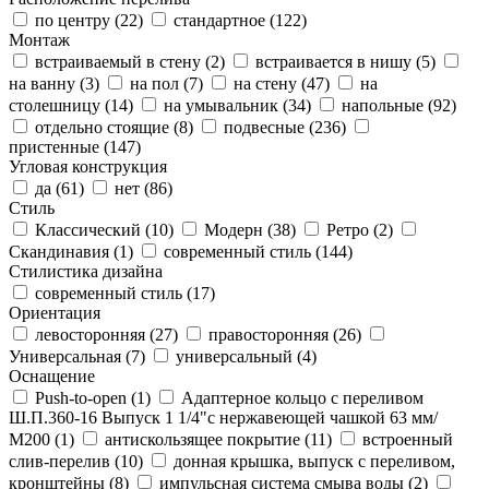
по центру (
22
)
стандартное (
122
)
Монтаж
встраиваемый в стену (
2
)
встраивается в нишу (
5
)
на ванну (
3
)
на пол (
7
)
на стену (
47
)
на
столешницу (
14
)
на умывальник (
34
)
напольные (
92
)
отдельно стоящие (
8
)
подвесные (
236
)
пристенные (
147
)
Угловая конструкция
да (
61
)
нет (
86
)
Стиль
Классический (
10
)
Модерн (
38
)
Ретро (
2
)
Скандинавия (
1
)
современный стиль (
144
)
Стилистика дизайна
современный стиль (
17
)
Ориентация
левосторонняя (
27
)
правосторонняя (
26
)
Универсальная (
7
)
универсальный (
4
)
Оснащение
Push-to-open (
1
)
Адаптерное кольцо с переливом
Ш.П.360-16 Выпуск 1 1/4"с нержавеющей чашкой 63 мм/
М200 (
1
)
антискользящее покрытие (
11
)
встроенный
слив-перелив (
10
)
донная крышка, выпуск с переливом,
кронштейны (
8
)
импульсная система смыва воды (
2
)