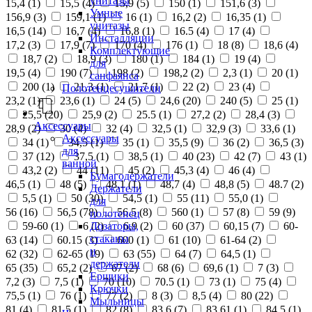
унитазы
15,4 (
1
)
15,5 (
4
)
15,9 (
5
)
150 (
1
)
151,6 (
3
)
Умные
156,9 (
3
)
159,1 (
1
)
16 (
1
)
16,2 (
2
)
16,35 (
1
)
унитазы
16,5 (
14
)
16,7 (
4
)
16,8 (
1
)
16.5 (
4
)
17 (
4
)
Инсталляции
17,2 (
3
)
17,9 (
7
)
170 (
4
)
176 (
1
)
18 (
8
)
18,6 (
4
)
Комплектующие
18,7 (
2
)
18,9 (
3
)
180 (
1
)
184 (
1
)
19 (
4
)
для
19,5 (
4
)
190 (
7
)
198 (
2
)
198,2 (
2
)
2,3 (
1
)
20 (
1
)
санфаянса
200 (
1
)
21,3 (
1
)
21,7 (
1
)
22 (
2
)
23 (
4
)
Полотенцесушители
23,2 (
1
)
23,6 (
1
)
24 (
5
)
24,6 (
20
)
240 (
5
)
25 (
1
)
25,5 (
20
)
25,9 (
2
)
25.5 (
1
)
27,2 (
2
)
28,4 (
3
)
Аксессуары
28,9 (
2
)
30 (
4
)
32 (
4
)
32,5 (
1
)
32,9 (
3
)
33,6 (
1
)
Аксессуары
34 (
1
)
34,5 (
1
)
35 (
1
)
35,5 (
9
)
36 (
2
)
36,5 (
3
)
для
37 (
12
)
37,5 (
1
)
38,5 (
1
)
40 (
23
)
42 (
7
)
43 (
1
)
ванной
43,2 (
2
)
44 (
11
)
45 (
2
)
45,3 (
4
)
46 (
4
)
Бумагодержатели
46,5 (
1
)
48 (
5
)
48,1 (
1
)
48,7 (
4
)
48,8 (
5
)
48.7 (
2
)
Держатели
5,5 (
1
)
50 (
30
)
54,5 (
1
)
55 (
11
)
55,0 (
1
)
для
56 (
16
)
56,5 (
78
)
56.5 (
8
)
560 (
1
)
57 (
8
)
59 (
9
)
полотенец
Дозаторы,
59-60 (
1
)
6 (
2
)
6,9 (
2
)
60 (
37
)
60,15 (
7
)
60-
стаканы
63 (
14
)
60.15 (
3
)
600 (
1
)
61 (
10
)
61-64 (
2
)
и
62 (
32
)
62-65 (
19
)
63 (
55
)
64 (
7
)
64,5 (
1
)
держатели
65 (
35
)
65,2 (
2
)
67 (
2
)
68 (
6
)
69,6 (
1
)
7 (
3
)
Ершики
7,2 (
3
)
7,5 (
1
)
70 (
10
)
70.5 (
1
)
73 (
1
)
75 (
4
)
Крючки
75,5 (
1
)
76 (
1
)
77 (
2
)
8 (
3
)
8,5 (
4
)
80 (
22
)
Мыльницы
81 (
4
)
81,5 (
1
)
82 (
8
)
83,6 (
7
)
83,61 (
1
)
84,5 (
1
)