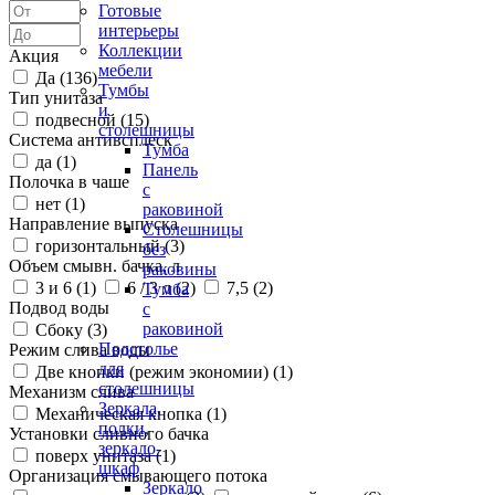
Готовые
интерьеры
Коллекции
Акция
мебели
Да (
136
)
Тумбы
Тип унитаза
и
подвесной (
15
)
столешницы
Система антивсплеск
Тумба
да (
1
)
Панель
Полочка в чаше
с
нет (
1
)
раковиной
Направление выпуска
Столешницы
горизонтальный (
3
)
без
Объем смывн. бачка, л
раковины
3 и 6 (
1
)
6 / 3 л (
2
)
7,5 (
2
)
Тумба
Подвод воды
с
раковиной
Сбоку (
3
)
Подстолье
Режим слива воды
для
Две кнопки (режим экономии) (
1
)
столешницы
Механизм слива
Зеркала,
Механическая кнопка (
1
)
полки,
Установки сливного бачка
зеркало-
поверх унитаза (
1
)
шкаф
Организация смывающего потока
Зеркало