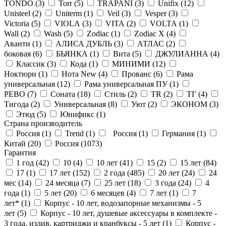
TONDO (
3
)
Torr (
5
)
TRAPANI (
3
)
Unifix (
12
)
Unisteel (
2
)
Uniterm (
1
)
Veil (
3
)
Vesper (
3
)
Victoria (
5
)
VIOLA (
3
)
VITA (
2
)
VOLTA (
1
)
Wall (
2
)
Wash (
5
)
Zodiac (
1
)
Zodiac X (
4
)
Аванти (
1
)
АЛИСА ДУБЛЬ (
3
)
АТЛАС (
2
)
боковая (
6
)
БЬЯНКА (
1
)
Вита (
5
)
ДЖУЛИАННА (
4
)
Классик (
3
)
Кода (
1
)
МИНИМИ (
12
)
Ноктюрн (
1
)
Нота New (
4
)
Прованс (
6
)
Рама
универсальная (
12
)
Рама универсальная ПУ (
1
)
РЕВО (
7
)
Соната (
18
)
Стиль (
2
)
ТR (
2
)
ТГ (
4
)
Тигода (
2
)
Универсальная (
8
)
Уют (
2
)
ЭКОНОМ (
3
)
Этюд (
5
)
Юнификс (
1
)
Страна производитель
Россия (
1
)
Trend (
1
)
Россия (
1
)
Германия (
1
)
Китай (
20
)
Россия (
1073
)
Гарантия
1 год (
42
)
10 (
4
)
10 лет (
41
)
15 (
2
)
15 лет (
84
)
17 (
1
)
17 лет (
152
)
2 года (
485
)
20 лет (
24
)
24
мес (
14
)
24 месяца (
7
)
25 лет (
18
)
3 года (
24
)
4
года (
1
)
5 лет (
20
)
6 месяцев (
4
)
7 лет (
1
)
7
лет* (
1
)
Корпус - 10 лет, водозапорные механизмы - 5
лет (
5
)
Корпус - 10 лет, душевые аксессуары в комплекте -
3 года, излив, картриджи и кранбуксы - 5 лет (
1
)
Корпус -