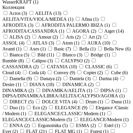
WasserKRAFT (
1
)
Коллекция
Acros (
3
)
AELITA (
13
)
AELITA/VITA/VIOLA/MEDEA (
1
)
Afina (
1
)
AFRODITA (
3
)
AFRODITA PALERMO IBIZA (
1
)
AFRODITA/CASSANDRA (
1
)
AGORA (
2
)
Aiger (
14
)
ALISA (
2
)
Amour (
2
)
Aris (
2
)
Art (
2
)
ASSOL (
4
)
ATLAS (
3
)
Atom (
1
)
AURA (
10
)
Avanti (
1
)
Axes (
1
)
Basic (
7
)
Bella (
1
)
Bella New (
6
)
Bianca (
5
)
Bild (
11
)
Blanco (
3
)
Bridge (
1
)
Bumble (
8
)
Calipso (
3
)
CALYPSO (
2
)
CASSANDRA (
2
)
CATANIA (
10
)
CLASSIC (
6
)
Cloud (
4
)
Coda (
4
)
Convey (
9
)
Copter (
2
)
Cube (
6
)
Damelia (
9
)
Danaya (
2
)
Daniela (
3
)
Darina (
4
)
Desire (
1
)
DIANA (
18
)
DINAMICA (
2
)
DINAMIKA (
2
)
DINAMIKA/AELITA (
1
)
DIPSA (
1
)
DIPSA/DINAMIKA/LIBRA/AELITA/CALYPSO/AGORA (
1
)
DIRECT (
5
)
DOLCE VITA (
4
)
Drum (
1
)
Duna (
11
)
Duo (
1
)
Eco (
2
)
ELEGANCE (
9
)
Elegance /Classic
/ Modern (
1
)
ELEGANCE/CLASSIC/ Modern (
1
)
ELEGANCE/CLASSIC/Modern (
5
)
ELEGANCE/Modern (
1
)
ENNA (
2
)
Ergonomika (
5
)
ESMA (
2
)
Estel (
1
)
Ever (
2
)
FLAT (
21
)
FLAT MG (
1
)
Forest (
1
)