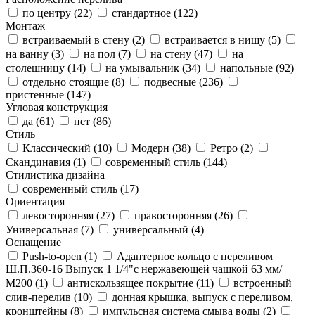
по центру (
22
)
стандартное (
122
)
Монтаж
встраиваемый в стену (
2
)
встраивается в нишу (
5
)
на ванну (
3
)
на пол (
7
)
на стену (
47
)
на
столешницу (
14
)
на умывальник (
34
)
напольные (
92
)
отдельно стоящие (
8
)
подвесные (
236
)
пристенные (
147
)
Угловая конструкция
да (
61
)
нет (
86
)
Стиль
Классический (
10
)
Модерн (
38
)
Ретро (
2
)
Скандинавия (
1
)
современный стиль (
144
)
Стилистика дизайна
современный стиль (
17
)
Ориентация
левосторонняя (
27
)
правосторонняя (
26
)
Универсальная (
7
)
универсальный (
4
)
Оснащение
Push-to-open (
1
)
Адаптерное кольцо с переливом
Ш.П.360-16 Выпуск 1 1/4"с нержавеющей чашкой 63 мм/
М200 (
1
)
антискользящее покрытие (
11
)
встроенный
слив-перелив (
10
)
донная крышка, выпуск с переливом,
кронштейны (
8
)
импульсная система смыва воды (
2
)