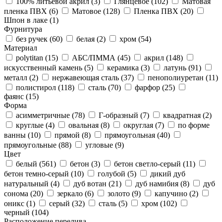
100% литьевой акрил (
3
)
Глянцевое (
102
)
Матовая
пленка ПВХ (
6
)
Матовое (
128
)
Пленка ПВХ (
20
)
Шпон в лаке (
1
)
Фурнитура
без ручек (
60
)
белая (
2
)
хром (
54
)
Материал
polytitan (
15
)
АБС/ПММА (
45
)
акрил (
148
)
искусственный камень (
5
)
керамика (
3
)
латунь (
91
)
металл (
2
)
нержавеющая сталь (
37
)
пенополиуретан (
11
)
полистирол (
118
)
сталь (
70
)
фарфор (
25
)
фаянс (
15
)
Форма
асимметричные (
78
)
Г-образный (
7
)
квадратная (
2
)
круглые (
4
)
овальная (
8
)
округлая (
7
)
по форме
ванны (
10
)
прямой (
8
)
прямоугольная (
40
)
прямоугольные (
88
)
угловые (
9
)
Цвет
белый (
561
)
бетон (
3
)
бетон светло-серый (
11
)
бетон темно-серый (
10
)
голубой (
5
)
дикий дуб
натуральный (
4
)
дуб вотан (
21
)
дуб намибия (
8
)
дуб
сонома (
20
)
зеркало (
6
)
золото (
9
)
капучино (
2
)
оникс (
1
)
серый (
32
)
сталь (
5
)
хром (
102
)
черный (
104
)
Расположение перелива