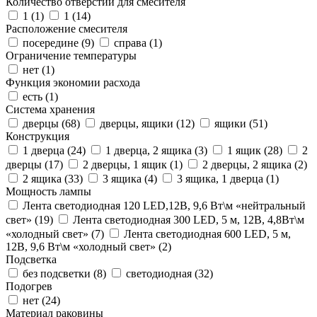
Количество отверстий для смесителя
1 (
1
)
1 (
14
)
Расположение смесителя
посередине (
9
)
справа (
1
)
Ограничение температуры
нет (
1
)
Функция экономии расхода
есть (
1
)
Система хранения
дверцы (
68
)
дверцы, ящики (
12
)
ящики (
51
)
Конструкция
1 дверца (
24
)
1 дверца, 2 ящика (
3
)
1 ящик (
28
)
2
дверцы (
17
)
2 дверцы, 1 ящик (
1
)
2 дверцы, 2 ящика (
2
)
2 ящика (
33
)
3 ящика (
4
)
3 ящика, 1 дверца (
1
)
Мощность лампы
Лента светодиодная 120 LED,12В, 9,6 Вт\м «нейтральный
свет» (
19
)
Лента светодиодная 300 LED, 5 м, 12В, 4,8Вт\м
«холодный свет» (
7
)
Лента светодиодная 600 LED, 5 м,
12В, 9,6 Вт\м «холодный свет» (
2
)
Подсветка
без подсветки (
8
)
светодиодная (
32
)
Подогрев
нет (
24
)
Материал раковины