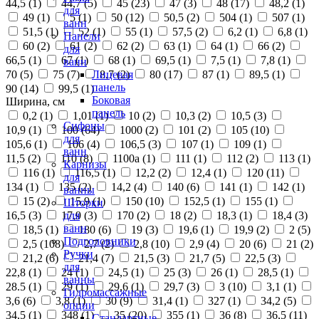
44,5 (
1
)
44,7 (
5
)
45 (
23
)
47 (
3
)
48 (
17
)
48,2 (
1
)
для
49 (
1
)
5 (
1
)
50 (
12
)
50,5 (
2
)
504 (
1
)
507 (
1
)
ванн
51,5 (
1
)
52 (
1
)
55 (
1
)
57,5 (
2
)
6,2 (
1
)
6,8 (
1
)
Панели
60 (
2
)
61 (
2
)
62 (
2
)
63 (
1
)
64 (
1
)
66 (
2
)
для
66,5 (
1
)
67 (
1
)
68 (
1
)
69,5 (
1
)
7,5 (
1
)
7,8 (
1
)
ванн
70 (
5
)
75 (
7
)
8,7 (
2
)
80 (
17
)
87 (
1
)
89,5 (
1
)
Лицевая
панель
90 (
14
)
99,5 (
1
)
Боковая
Ширина, см
панель
0,2 (
1
)
1,01 (
1
)
10 (
2
)
10,3 (
2
)
10,5 (
3
)
Сифоны
10,9 (
1
)
100 (
64
)
1000 (
2
)
101 (
2
)
105 (
10
)
для
105,6 (
1
)
106 (
4
)
106,5 (
3
)
107 (
1
)
109 (
1
)
ванн
11,5 (
2
)
110 (
8
)
1100а (
1
)
111 (
1
)
112 (
2
)
113 (
1
)
Карнизы
116 (
1
)
116,5 (
1
)
12,2 (
2
)
12,4 (
1
)
120 (
11
)
для
134 (
1
)
135 (
2
)
14,2 (
4
)
140 (
6
)
141 (
1
)
142 (
1
)
ванны
15 (
2
)
15,9 (
1
)
150 (
10
)
152,5 (
1
)
155 (
1
)
Шторки
16,5 (
3
)
17,9 (
3
)
170 (
2
)
18 (
2
)
18,3 (
1
)
18,4 (
3
)
для
ванн
18,5 (
1
)
180 (
6
)
19 (
3
)
19,6 (
1
)
19,9 (
2
)
2 (
5
)
Подголовники
2,5 (
108
)
2,7 (
2
)
2,8 (
10
)
2,9 (
4
)
20 (
6
)
21 (
2
)
Ручки
21,2 (
6
)
21,4 (
7
)
21,5 (
3
)
21,7 (
5
)
22,5 (
3
)
для
22,8 (
1
)
24 (
1
)
24,5 (
1
)
25 (
3
)
26 (
1
)
28,5 (
1
)
ванны
28.5 (
1
)
29 (
1
)
29,6 (
1
)
29,7 (
3
)
3 (
10
)
3,1 (
1
)
Гидромассажные
3,6 (
6
)
3,8 (
1
)
30 (
9
)
31,4 (
1
)
327 (
1
)
34,2 (
5
)
опции
34,5 (
1
)
348 (
1
)
35 (
20
)
355 (
1
)
36 (
8
)
36,5 (
11
)
Стандартные