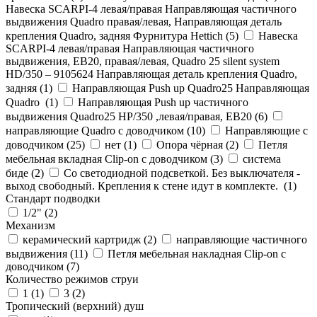
Навеска SCARPI-4 левая/правая Направляющая частичного
выдвижения Quadro правая/левая, Направляющая деталь
крепления Quadro, задняя Фурнитура Hettich (
5
)
Навеска
SCARPI-4 левая/правая Направляющая частичного
выдвижения, ЕВ20, правая/левая, Quadro 25 silent system
HD/350 – 9105624 Направляющая деталь крепления Quadro,
задняя (
1
)
Направляющая Push up Quadro25 Направляющая
Quadro (
1
)
Направляющая Push up частичного
выдвижения Quadro25 НР/350 ,левая/правая, ЕВ20 (
6
)
направляющие Quadro с доводчиком (
10
)
Направляющие с
доводчиком (
25
)
нет (
1
)
Опора чёрная (
2
)
Петля
мебельная вкладная Clip-on с доводчиком (
3
)
система
биде (
2
)
Со светодиодной подсветкой. Без выключателя -
выход свободный. Крепления к стене идут в комплекте. (
1
)
Стандарт подводки
1/2" (
2
)
Механизм
керамический картридж (
2
)
направляющие частичного
выдвижения (
11
)
Петля мебельная накладная Clip-on с
доводчиком (
7
)
Количество режимов струи
1 (
1
)
3 (
2
)
Тропический (верхний) душ