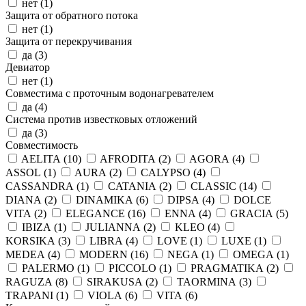
нет (
1
)
Защита от обратного потока
нет (
1
)
Защита от перекручивания
да (
3
)
Девиатор
нет (
1
)
Совместима с проточным водонагревателем
да (
4
)
Система против известковых отложений
да (
3
)
Совместимость
AELITA (
10
)
AFRODITA (
2
)
AGORA (
4
)
ASSOL (
1
)
AURA (
2
)
CALYPSO (
4
)
CASSANDRA (
1
)
CATANIA (
2
)
CLASSIC (
14
)
DIANA (
2
)
DINAMIKA (
6
)
DIPSA (
4
)
DOLCE
VITA (
2
)
ELEGANCE (
16
)
ENNA (
4
)
GRACIA (
5
)
IBIZA (
1
)
JULIANNA (
2
)
KLEO (
4
)
KORSIKA (
3
)
LIBRA (
4
)
LOVE (
1
)
LUXE (
1
)
MEDEA (
4
)
MODERN (
16
)
NEGA (
1
)
OMEGA (
1
)
PALERMO (
1
)
PICCOLO (
1
)
PRAGMATIKA (
2
)
RAGUZA (
8
)
SIRAKUSA (
2
)
TAORMINA (
3
)
TRAPANI (
1
)
VIOLA (
6
)
VITA (
6
)