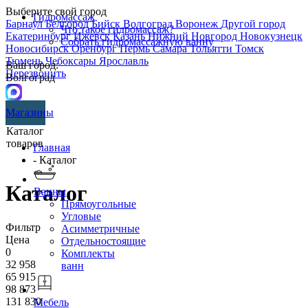
Выберите свой город
Гидромассаж
Барнаул
Белгород
Бийск
Волгоград
Воронеж
Другой город
Что такое гидромассаж?
Екатеринбург
Ижевск
Казань
Нижний Новгород
Новокузнецк
Собрать гидромассажную ванну
Новосибирск
Оренбург
Пермь
Самара
Тольятти
Томск
Тюмень
Чебоксары
Ярославль
Ваш город:
Перезвонить
Волгоград
Магазины
Каталог
товаров
Главная
- Каталог
Каталог
Ванны
Прямоугольные
Угловые
Фильтр
Асимметричные
Цена
Отдельностоящие
0
Комплекты
32 958
ванн
65 915
98 873
131 830
Мебель