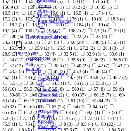
унитазы
15,4 (
1
)
15,5 (
4
)
15,9 (
5
)
150 (
1
)
151,6 (
3
)
Умные
156,9 (
3
)
159,1 (
1
)
16 (
1
)
16,2 (
2
)
16,35 (
1
)
унитазы
16,5 (
14
)
16,7 (
4
)
16,8 (
1
)
16.5 (
4
)
17 (
4
)
Инсталляции
17,2 (
3
)
17,9 (
7
)
170 (
4
)
176 (
1
)
18 (
8
)
18,6 (
4
)
Комплектующие
18,7 (
2
)
18,9 (
3
)
180 (
1
)
184 (
1
)
19 (
4
)
для
19,5 (
4
)
190 (
7
)
198 (
2
)
198,2 (
2
)
2,3 (
1
)
20 (
1
)
санфаянса
200 (
1
)
21,3 (
1
)
21,7 (
1
)
22 (
2
)
23 (
4
)
Полотенцесушители
23,2 (
1
)
23,6 (
1
)
24 (
5
)
24,6 (
20
)
240 (
5
)
25 (
1
)
25,5 (
20
)
25,9 (
2
)
25.5 (
1
)
27,2 (
2
)
28,4 (
3
)
Аксессуары
28,9 (
2
)
30 (
4
)
32 (
4
)
32,5 (
1
)
32,9 (
3
)
33,6 (
1
)
Аксессуары
34 (
1
)
34,5 (
1
)
35 (
1
)
35,5 (
9
)
36 (
2
)
36,5 (
3
)
для
37 (
12
)
37,5 (
1
)
38,5 (
1
)
40 (
23
)
42 (
7
)
43 (
1
)
ванной
43,2 (
2
)
44 (
11
)
45 (
2
)
45,3 (
4
)
46 (
4
)
Бумагодержатели
46,5 (
1
)
48 (
5
)
48,1 (
1
)
48,7 (
4
)
48,8 (
5
)
48.7 (
2
)
Держатели
5,5 (
1
)
50 (
30
)
54,5 (
1
)
55 (
11
)
55,0 (
1
)
для
56 (
16
)
56,5 (
78
)
56.5 (
8
)
560 (
1
)
57 (
8
)
59 (
9
)
полотенец
Дозаторы,
59-60 (
1
)
6 (
2
)
6,9 (
2
)
60 (
37
)
60,15 (
7
)
60-
стаканы
63 (
14
)
60.15 (
3
)
600 (
1
)
61 (
10
)
61-64 (
2
)
и
62 (
32
)
62-65 (
19
)
63 (
55
)
64 (
7
)
64,5 (
1
)
держатели
65 (
35
)
65,2 (
2
)
67 (
2
)
68 (
6
)
69,6 (
1
)
7 (
3
)
Ершики
7,2 (
3
)
7,5 (
1
)
70 (
10
)
70.5 (
1
)
73 (
1
)
75 (
4
)
Крючки
75,5 (
1
)
76 (
1
)
77 (
2
)
8 (
3
)
8,5 (
4
)
80 (
22
)
Мыльницы
81 (
4
)
81,5 (
1
)
82 (
8
)
83,6 (
7
)
83,61 (
1
)
84,5 (
1
)