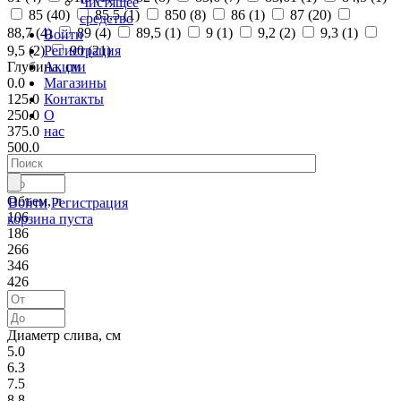
Чистящее
85 (
40
)
85,5 (
1
)
850 (
8
)
86 (
1
)
87 (
20
)
средство
88,7 (
4
)
89 (
4
)
89,5 (
1
)
9 (
1
)
9,2 (
2
)
9,3 (
1
)
Войти
Регистрация
9,5 (
2
)
90 (
21
)
Акции
Глубина, см
Магазины
0.0
Контакты
125.0
О
250.0
нас
375.0
500.0
Объем, л
Войти
Регистрация
106
корзина пуста
186
266
346
426
Диаметр слива, см
5.0
6.3
7.5
8.8