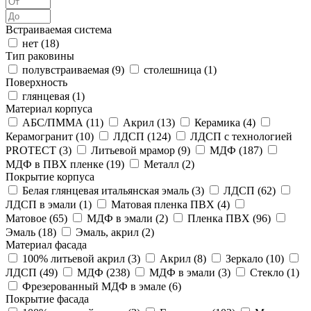
Встраиваемая система
нет (
18
)
Тип раковины
полувстраиваемая (
9
)
столешница (
1
)
Поверхность
глянцевая (
1
)
Материал корпуса
АБС/ПММА (
11
)
Акрил (
13
)
Керамика (
4
)
Керамогранит (
10
)
ЛДСП (
124
)
ЛДСП с технологией
PROTECT (
3
)
Литьевой мрамор (
9
)
МДФ (
187
)
МДФ в ПВХ пленке (
19
)
Металл (
2
)
Покрытие корпуса
Белая глянцевая итальянская эмаль (
3
)
ЛДСП (
62
)
ЛДСП в эмали (
1
)
Матовая пленка ПВХ (
4
)
Матовое (
65
)
МДФ в эмали (
2
)
Пленка ПВХ (
96
)
Эмаль (
18
)
Эмаль, акрил (
2
)
Материал фасада
100% литьевой акрил (
3
)
Акрил (
8
)
Зеркало (
10
)
ЛДСП (
49
)
МДФ (
238
)
МДФ в эмали (
3
)
Стекло (
1
)
Фрезерованный МДФ в эмале (
6
)
Покрытие фасада