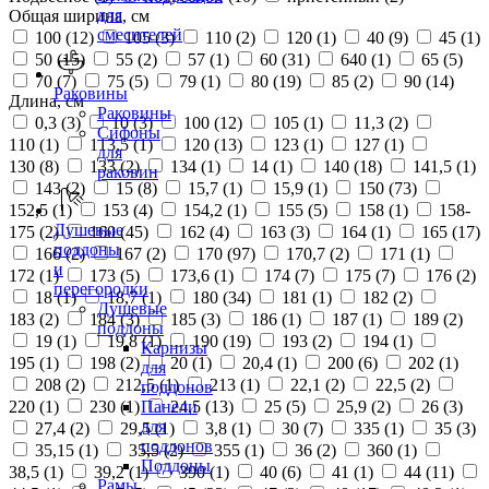
для
Общая ширина, см
смесителей
100 (
12
)
105 (
3
)
110 (
2
)
120 (
1
)
40 (
9
)
45 (
1
)
50 (
15
)
55 (
2
)
57 (
1
)
60 (
31
)
640 (
1
)
65 (
5
)
70 (
7
)
75 (
5
)
79 (
1
)
80 (
19
)
85 (
2
)
90 (
14
)
Раковины
Длина, см
Раковины
0,3 (
3
)
10 (
3
)
100 (
12
)
105 (
1
)
11,3 (
2
)
Сифоны
110 (
1
)
113,5 (
1
)
120 (
13
)
123 (
1
)
127 (
1
)
для
130 (
8
)
133 (
2
)
134 (
1
)
14 (
1
)
140 (
18
)
141,5 (
1
)
раковин
143 (
2
)
15 (
8
)
15,7 (
1
)
15,9 (
1
)
150 (
73
)
152,5 (
1
)
153 (
4
)
154,2 (
1
)
155 (
5
)
158 (
1
)
158-
Душевые
175 (
2
)
160 (
45
)
162 (
4
)
163 (
3
)
164 (
1
)
165 (
17
)
поддоны
166 (
2
)
167 (
2
)
170 (
97
)
170,7 (
2
)
171 (
1
)
и
172 (
1
)
173 (
5
)
173,6 (
1
)
174 (
7
)
175 (
7
)
176 (
2
)
перегородки
18 (
1
)
18,7 (
1
)
180 (
34
)
181 (
1
)
182 (
2
)
Душевые
183 (
2
)
184 (
3
)
185 (
3
)
186 (
1
)
187 (
1
)
189 (
2
)
поддоны
19 (
1
)
19,8 (
1
)
190 (
19
)
193 (
2
)
194 (
1
)
Карнизы
195 (
1
)
198 (
2
)
20 (
1
)
20,4 (
1
)
200 (
6
)
202 (
1
)
для
208 (
2
)
212,5 (
1
)
213 (
1
)
22,1 (
2
)
22,5 (
2
)
поддонов
220 (
1
)
230 (
1
)
24,5 (
13
)
25 (
5
)
25,9 (
2
)
26 (
3
)
Панели
для
27,4 (
2
)
29,5 (
1
)
3,8 (
1
)
30 (
7
)
335 (
1
)
35 (
3
)
поддонов
35,15 (
1
)
35,5 (
2
)
355 (
1
)
36 (
2
)
360 (
1
)
Поддоны
38,5 (
1
)
39,2 (
1
)
390 (
1
)
40 (
6
)
41 (
1
)
44 (
11
)
Рамы