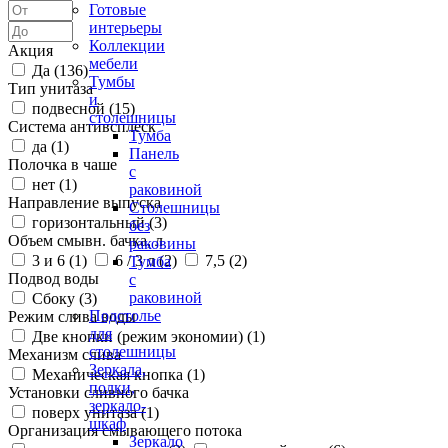
Готовые
интерьеры
Коллекции
Акция
мебели
Да (
136
)
Тумбы
Тип унитаза
и
подвесной (
15
)
столешницы
Система антивсплеск
Тумба
да (
1
)
Панель
Полочка в чаше
с
нет (
1
)
раковиной
Направление выпуска
Столешницы
горизонтальный (
3
)
без
Объем смывн. бачка, л
раковины
3 и 6 (
1
)
6 / 3 л (
2
)
7,5 (
2
)
Тумба
Подвод воды
с
раковиной
Сбоку (
3
)
Подстолье
Режим слива воды
для
Две кнопки (режим экономии) (
1
)
столешницы
Механизм слива
Зеркала,
Механическая кнопка (
1
)
полки,
Установки сливного бачка
зеркало-
поверх унитаза (
1
)
шкаф
Организация смывающего потока
Зеркало