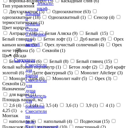
воронка-водоворот (
3
)
каскадный слив (
6
)
Зеркало-
Тип управления
шкаф
Двухзахватное (
5
)
Однозахватное (
63
)
Шкафы
однозахватные (
18
)
Однозахватный (
1
)
Сенсор (
4
)
и
термостатические (
1
)
пеналы
Цвет корпуса
Столы
Антрацит (
18
)
Белая Аляска (
9
)
Белый (
15
)
Стульчики
Белый глянец (
4
)
Бетон лофт (
1
)
Дуб ватан (
9
)
Орех
для
ванной
каньон коньяк (
5
)
Орех лучистый солнечный (
4
)
Орех
ноче тортона (
5
)
Секвойя (
1
)
Цвет фасада
Смесители
Белая Аляска (
6
)
Белый (
8
)
Белый глянец (
15
)
Смесители
белый матовый перламутр (
1
)
Бетон лофт (
2
)
Дуб крафт
для
золотой (
6
)
Латте фактурный (
5
)
Монолит Айсберг (
3
)
ванны
Монолит Дарк (
6
)
Монолит найт (
5
)
Орех (
3
)
Смесители
Секвойя (
2
)
для
Назначение
душа
для ванны (
1
)
Смеситель
Площадь ванной, м2
для
2,6 (
4
)
3 (
4
)
3,5 (
4
)
3,6 (
1
)
3,9 (
1
)
4 (
1
)
раковины
4,25 (
1
)
Смесители
Монтаж
на
напольная (
6
)
напольный (
4
)
Подвесная (
15
)
биде
Комплектующие
Подвесное (
1
)
подвесной (
10
)
пристенный (
2
)