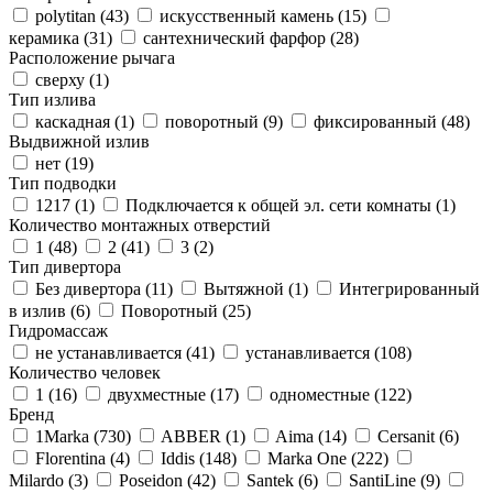
polytitan (
43
)
искусственный камень (
15
)
керамика (
31
)
сантехнический фарфор (
28
)
Расположение рычага
сверху (
1
)
Тип излива
каскадная (
1
)
поворотный (
9
)
фиксированный (
48
)
Выдвижной излив
нет (
19
)
Тип подводки
1217 (
1
)
Подключается к общей эл. сети комнаты (
1
)
Количество монтажных отверстий
1 (
48
)
2 (
41
)
3 (
2
)
Тип дивертора
Без дивертора (
11
)
Вытяжной (
1
)
Интегрированный
в излив (
6
)
Поворотный (
25
)
Гидромассаж
не устанавливается (
41
)
устанавливается (
108
)
Количество человек
1 (
16
)
двухместные (
17
)
одноместные (
122
)
Бренд
1Marka (
730
)
ABBER (
1
)
Aima (
14
)
Cersanit (
6
)
Florentina (
4
)
Iddis (
148
)
Marka One (
222
)
Milardo (
3
)
Poseidon (
42
)
Santek (
6
)
SantiLine (
9
)