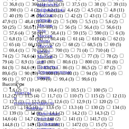
36,8 (
1
)
360 (
1
)
37 (
3
)
37,5 (
1
)
38 (
3
)
39 (
11
)
комплекты
390 (
1
)
4 (
2
)
4,2 (
1
)
4,4 (
2
)
4,5 (
12
)
4,8 (
11
)
гидромассажа
Массаж
40 (
19
)
41 (
2
)
410 (
1
)
42 (
2
)
43 (
1
)
45 (
2
)
общий
47,9 (
1
)
48,4 (
1
)
49 (
2
)
5 (
30
)
5,5 (
1
)
5,6 (
2
)
Массаж
50 (
25
)
50,6 (
1
)
55 (
3
)
56 (
5
)
56,4 (
1
)
56,6 (
1
)
тела
57,6 (
4
)
58 (
4
)
58,4 (
1
)
59 (
15
)
590 (
1
)
6 (
3
)
Массаж
6,8 (
1
)
60 (
94
)
60,4 (
4
)
61 (
4
)
610 (
4
)
62 (
1
)
спины
65 (
4
)
66 (
10
)
67 (
2
)
68 (
2
)
68,5 (
3
)
69 (
5
)
Массаж
69,4 (
1
)
70 (
120
)
700 (
1
)
71 (
4
)
710 (
4
)
шиацу
74 (
2
)
74,6 (
4
)
75 (
62
)
76,5 (
1
)
77 (
3
)
78 (
2
)
Массаж
79 (
4
)
8,9 (
1
)
80 (
80
)
80,6 (
1
)
800 (
1
)
81 (
6
)
ног
Подсветка
84 (
3
)
84,6 (
1
)
85 (
3
)
86 (
1
)
86,5 (
2
)
87 (
2
)
Дополнительные
89,6 (
5
)
90 (
49
)
900 (
1
)
93 (
1
)
94 (
5
)
95 (
6
)
опции
96 (
1
)
97 (
1
)
99 (
3
)
99,4 (
3
)
99,6 (
1
)
Высота, см
1,6 (
2
)
10 (
4
)
10,4 (
1
)
10,5 (
1
)
100 (
5
)
Унитазы
11,2 (
2
)
11,5 (
4
)
11,7 (
1
)
110 (
7
)
115 (
2
)
12 (
11
)
и
12,1 (
1
)
12,5 (
9
)
12,6 (
1
)
12,9 (
1
)
120 (
2
)
полотенцесушители
125 (
1
)
13,5 (
4
)
13,6 (
5
)
13.3 (
4
)
130 (
2
)
134 (
1
)
Унитазы
139 (
1
)
14 (
1
)
14,1 (
2
)
14,2 (
1
)
14,3 (
2
)
Напольные
14,6 (
4
)
14,7 (
2
)
140 (
2
)
141 (
1
)
141,7 (
1
)
унитазы
Подвесные
144,8 (
1
)
145 (
1
)
1468 (
1
)
1472 (
1
)
15 (
7
)