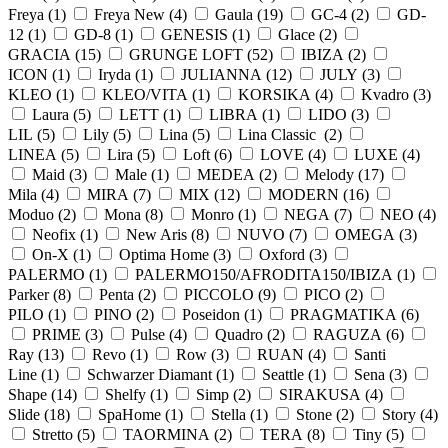
Freya (
1
)
Freya New (
4
)
Gaula (
19
)
GC-4 (
2
)
GD-
12 (
1
)
GD-8 (
1
)
GENESIS (
1
)
Glace (
2
)
GRACIA (
15
)
GRUNGE LOFT (
52
)
IBIZA (
2
)
ICON (
1
)
Iryda (
1
)
JULIANNA (
12
)
JULY (
3
)
KLEO (
1
)
KLEO/VITA (
1
)
KORSIKA (
4
)
Kvadro (
3
)
Laura (
5
)
LETT (
1
)
LIBRA (
1
)
LIDO (
3
)
LIL (
5
)
Lily (
5
)
Lina (
5
)
Lina Classic (
2
)
LINEA (
5
)
Lira (
5
)
Loft (
6
)
LOVE (
4
)
LUXE (
4
)
Maid (
3
)
Male (
1
)
MEDEA (
2
)
Melody (
17
)
Mila (
4
)
MIRA (
7
)
MIX (
12
)
MODERN (
16
)
Moduo (
2
)
Mona (
8
)
Monro (
1
)
NEGA (
7
)
NEO (
4
)
Neofix (
1
)
New Aris (
8
)
NUVO (
7
)
OMEGA (
3
)
On-X (
1
)
Optima Home (
3
)
Oxford (
3
)
PALERMO (
1
)
PALERMO150/AFRODITA150/IBIZA (
1
)
Parker (
8
)
Penta (
2
)
PICCOLO (
9
)
PICO (
2
)
PILO (
1
)
PINO (
2
)
Poseidon (
1
)
PRAGMATIKA (
6
)
PRIME (
3
)
Pulse (
4
)
Quadro (
2
)
RAGUZA (
6
)
Ray (
13
)
Revo (
1
)
Row (
3
)
RUAN (
4
)
Santi
Line (
1
)
Schwarzer Diamant (
1
)
Seattle (
1
)
Sena (
3
)
Shape (
14
)
Shelfy (
1
)
Simp (
2
)
SIRAKUSA (
4
)
Slide (
18
)
SpaHome (
1
)
Stella (
1
)
Stone (
2
)
Story (
4
)
Stretto (
5
)
TAORMINA (
2
)
TERA (
8
)
Tiny (
5
)