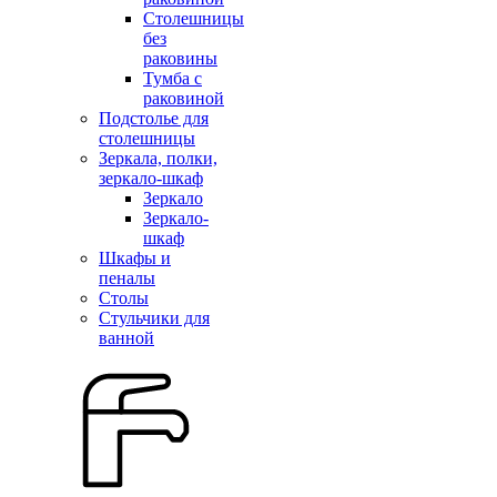
Столешницы
без
раковины
Тумба с
раковиной
Подстолье для
столешницы
Зеркала, полки,
зеркало-шкаф
Зеркало
Зеркало-
шкаф
Шкафы и
пеналы
Столы
Стульчики для
ванной