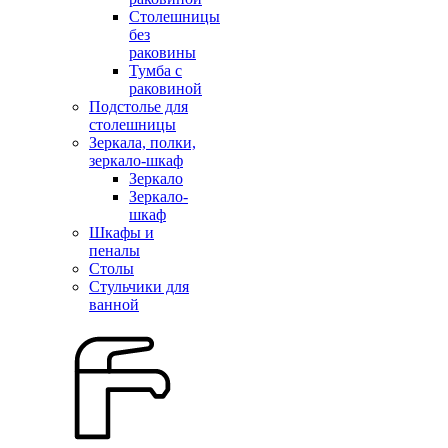
Столешницы
без
раковины
Тумба с
раковиной
Подстолье для
столешницы
Зеркала, полки,
зеркало-шкаф
Зеркало
Зеркало-
шкаф
Шкафы и
пеналы
Столы
Стульчики для
ванной