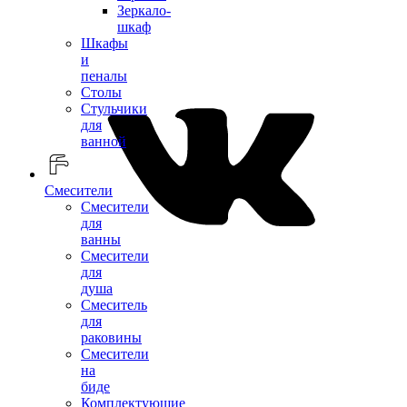
Зеркало-
шкаф
Шкафы
и
пеналы
Столы
Стульчики
для
ванной
Смесители
Смесители
для
ванны
Смесители
для
душа
Смеситель
для
раковины
Смесители
на
биде
Комплектующие