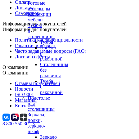
Оплата
Готовые
Доставка
интерьеры
Самовывоз
Коллекции
мебели
Информация для покупателей
Тумбы
Информация для покупателей
и
столешницы
Политика конфиденциальности
Тумба
Гарантия и возврат
Панель
Часто задаваемые вопросы (FAQ)
с
Договор оферты
раковиной
Столешницы
О компании
без
О компании
раковины
Тумба
Отзывы покупателей
с
Новости
раковиной
ISO 9001
Подстолье
Магазины
для
Контакты
столешницы
Зеркала,
полки,
8 800 550 30 13
зеркало-
шкаф
Зеркало