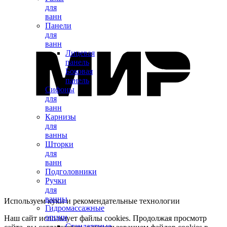
для
ванн
Панели
для
ванн
Лицевая
панель
Боковая
панель
Сифоны
для
ванн
Карнизы
для
ванны
Шторки
для
ванн
Подголовники
Ручки
для
ванны
Используем куки и рекомендательные технологии
Гидромассажные
опции
Наш сайт использует файлы cookies. Продолжая просмотр
Стандартные