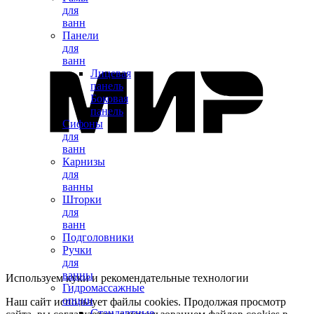
для
ванн
Панели
для
ванн
Лицевая
панель
Боковая
панель
Сифоны
для
ванн
Карнизы
для
ванны
Шторки
для
ванн
Подголовники
Ручки
для
ванны
Используем куки и рекомендательные технологии
Гидромассажные
опции
Наш сайт использует файлы cookies. Продолжая просмотр
Стандартные