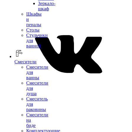
Зеркало-
шкаф
Шкафы
и
пеналы
Столы
Стульчики
для
ванной
Смесители
Смесители
для
ванны
Смесители
для
душа
Смеситель
для
раковины
Смесители
на
биде
Комплектующие