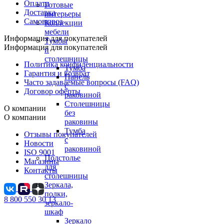
Оплата
Готовые
Доставка
интерьеры
Самовывоз
Коллекции
мебели
Информация для покупателей
Тумбы
Информация для покупателей
и
столешницы
Политика конфиденциальности
Тумба
Гарантия и возврат
Панель
Часто задаваемые вопросы (FAQ)
с
Договор оферты
раковиной
Столешницы
О компании
без
О компании
раковины
Тумба
Отзывы покупателей
с
Новости
раковиной
ISO 9001
Подстолье
Магазины
для
Контакты
столешницы
Зеркала,
полки,
8 800 550 30 13
зеркало-
шкаф
Зеркало