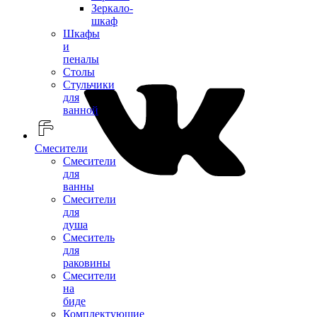
Зеркало-
шкаф
Шкафы
и
пеналы
Столы
Стульчики
для
ванной
Смесители
Смесители
для
ванны
Смесители
для
душа
Смеситель
для
раковины
Смесители
на
биде
Комплектующие