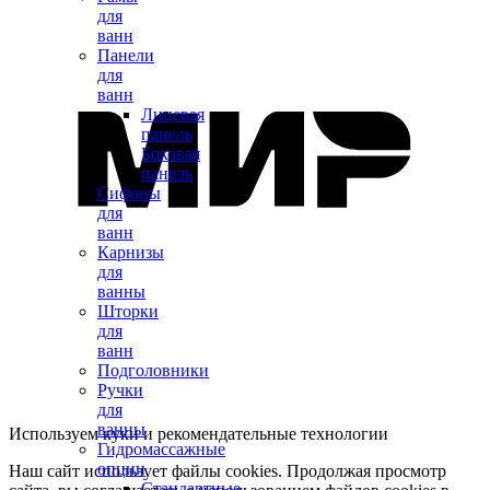
для
ванн
Панели
для
ванн
Лицевая
панель
Боковая
панель
Сифоны
для
ванн
Карнизы
для
ванны
Шторки
для
ванн
Подголовники
Ручки
для
ванны
Используем куки и рекомендательные технологии
Гидромассажные
опции
Наш сайт использует файлы cookies. Продолжая просмотр
Стандартные