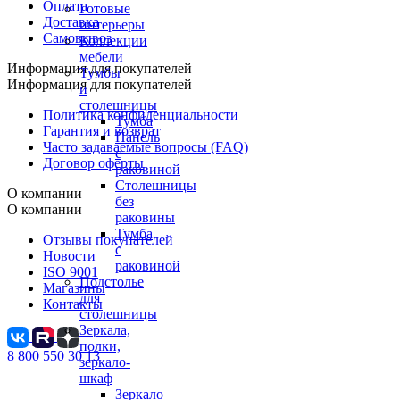
Оплата
Готовые
Доставка
интерьеры
Самовывоз
Коллекции
мебели
Информация для покупателей
Тумбы
Информация для покупателей
и
столешницы
Политика конфиденциальности
Тумба
Гарантия и возврат
Панель
Часто задаваемые вопросы (FAQ)
с
Договор оферты
раковиной
Столешницы
О компании
без
О компании
раковины
Тумба
Отзывы покупателей
с
Новости
раковиной
ISO 9001
Подстолье
Магазины
для
Контакты
столешницы
Зеркала,
полки,
8 800 550 30 13
зеркало-
шкаф
Зеркало