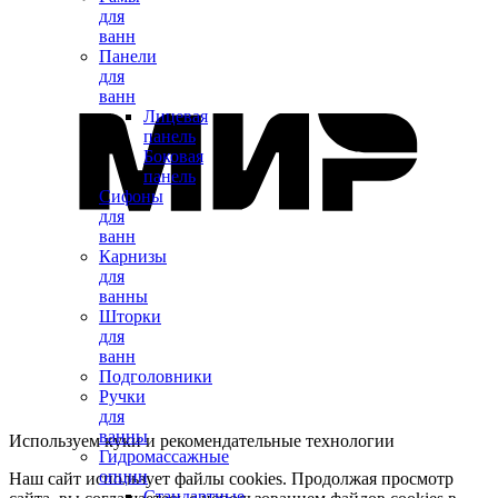
для
ванн
Панели
для
ванн
Лицевая
панель
Боковая
панель
Сифоны
для
ванн
Карнизы
для
ванны
Шторки
для
ванн
Подголовники
Ручки
для
ванны
Используем куки и рекомендательные технологии
Гидромассажные
опции
Наш сайт использует файлы cookies. Продолжая просмотр
Стандартные