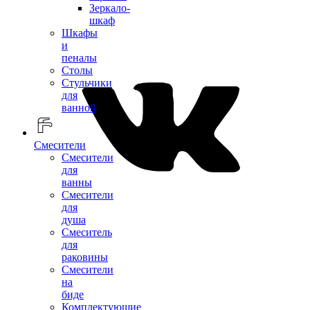
Зеркало-
шкаф
Шкафы
и
пеналы
Столы
Стульчики
для
ванной
Смесители
Смесители
для
ванны
Смесители
для
душа
Смеситель
для
раковины
Смесители
на
биде
Комплектующие