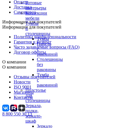
Оплата
Готовые
Доставка
интерьеры
Самовывоз
Коллекции
мебели
Информация для покупателей
Тумбы
Информация для покупателей
и
столешницы
Политика конфиденциальности
Тумба
Гарантия и возврат
Панель
Часто задаваемые вопросы (FAQ)
с
Договор оферты
раковиной
Столешницы
О компании
без
О компании
раковины
Тумба
Отзывы покупателей
с
Новости
раковиной
ISO 9001
Подстолье
Магазины
для
Контакты
столешницы
Зеркала,
полки,
8 800 550 30 13
зеркало-
шкаф
Зеркало