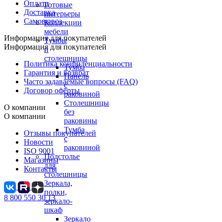
Оплата
Готовые
Доставка
интерьеры
Самовывоз
Коллекции
мебели
Информация для покупателей
Тумбы
Информация для покупателей
и
столешницы
Политика конфиденциальности
Тумба
Гарантия и возврат
Панель
Часто задаваемые вопросы (FAQ)
с
Договор оферты
раковиной
Столешницы
О компании
без
О компании
раковины
Тумба
Отзывы покупателей
с
Новости
раковиной
ISO 9001
Подстолье
Магазины
для
Контакты
столешницы
Зеркала,
полки,
8 800 550 30 13
зеркало-
шкаф
Зеркало