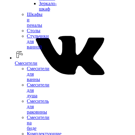
Зеркало-
шкаф
Шкафы
и
пеналы
Столы
Стульчики
для
ванной
Смесители
Смесители
для
ванны
Смесители
для
душа
Смеситель
для
раковины
Смесители
на
биде
Комплектующие