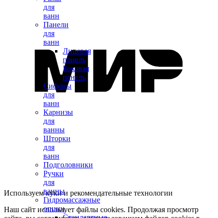
для
ванн
Панели
для
ванн
Лицевая
панель
Боковая
панель
Сифоны
для
ванн
Карнизы
для
ванны
Шторки
для
ванн
Подголовники
Ручки
для
ванны
Используем куки и рекомендательные технологии
Гидромассажные
опции
Наш сайт использует файлы cookies. Продолжая просмотр
Стандартные