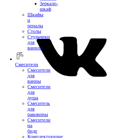
Зеркало-
шкаф
Шкафы
и
пеналы
Столы
Стульчики
для
ванной
Смесители
Смесители
для
ванны
Смесители
для
душа
Смеситель
для
раковины
Смесители
на
биде
Комплектующие