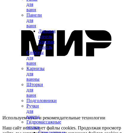
для
ванн
Панели
для
ванн
Лицевая
панель
Боковая
панель
Сифоны
для
ванн
Карнизы
для
ванны
Шторки
для
ванн
Подголовники
Ручки
для
ванны
Используем куки и рекомендательные технологии
Гидромассажные
опции
Наш сайт использует файлы cookies. Продолжая просмотр
Стандартные