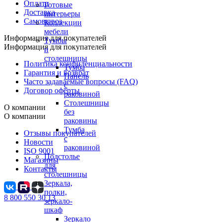
Оплата
Готовые
Доставка
интерьеры
Самовывоз
Коллекции
мебели
Информация для покупателей
Тумбы
Информация для покупателей
и
столешницы
Политика конфиденциальности
Тумба
Гарантия и возврат
Панель
Часто задаваемые вопросы (FAQ)
с
Договор оферты
раковиной
Столешницы
О компании
без
О компании
раковины
Тумба
Отзывы покупателей
с
Новости
раковиной
ISO 9001
Подстолье
Магазины
для
Контакты
столешницы
Зеркала,
полки,
8 800 550 30 13
зеркало-
шкаф
Зеркало