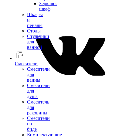
Зеркало-
шкаф
Шкафы
и
пеналы
Столы
Стульчики
для
ванной
Смесители
Смесители
для
ванны
Смесители
для
душа
Смеситель
для
раковины
Смесители
на
биде
Комплектующие