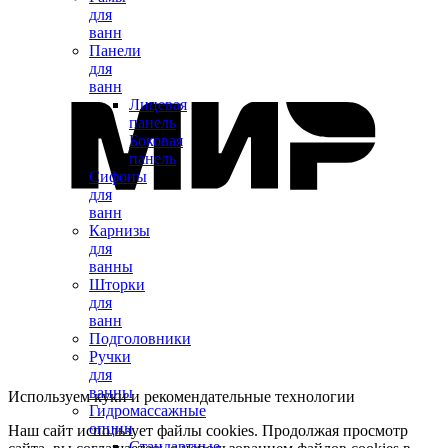
для
ванн
Панели
для
ванн
Лицевая
панель
Боковая
панель
Сифоны
для
ванн
Карнизы
для
ванны
Шторки
для
ванн
Подголовники
Ручки
для
ванны
Используем куки и рекомендательные технологии
Гидромассажные
опции
Наш сайт использует файлы cookies. Продолжая просмотр
Стандартные