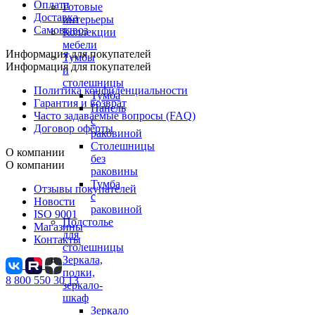
Оплата
Готовые
Доставка
интерьеры
Самовывоз
Коллекции
мебели
Информация для покупателей
Тумбы
Информация для покупателей
и
столешницы
Политика конфиденциальности
Тумба
Гарантия и возврат
Панель
Часто задаваемые вопросы (FAQ)
с
Договор оферты
раковиной
Столешницы
О компании
без
О компании
раковины
Тумба
Отзывы покупателей
с
Новости
раковиной
ISO 9001
Подстолье
Магазины
для
Контакты
столешницы
Зеркала,
полки,
8 800 550 30 13
зеркало-
шкаф
Зеркало