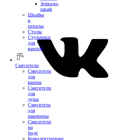
Зеркало-
шкаф
Шкафы
и
пеналы
Столы
Стульчики
для
ванной
Смесители
Смесители
для
ванны
Смесители
для
душа
Смеситель
для
раковины
Смесители
на
биде
Комплектующие