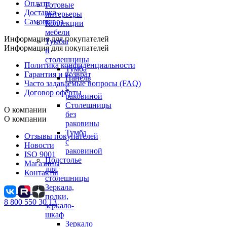
Оплата
Готовые
Доставка
интерьеры
Самовывоз
Коллекции
мебели
Информация для покупателей
Тумбы
Информация для покупателей
и
столешницы
Политика конфиденциальности
Тумба
Гарантия и возврат
Панель
Часто задаваемые вопросы (FAQ)
с
Договор оферты
раковиной
Столешницы
О компании
без
О компании
раковины
Тумба
Отзывы покупателей
с
Новости
раковиной
ISO 9001
Подстолье
Магазины
для
Контакты
столешницы
Зеркала,
полки,
8 800 550 30 13
зеркало-
шкаф
Зеркало