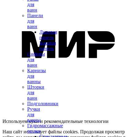
для
ванн
Панели
для
ванн
Лицевая
панель
Боковая
панель
Сифоны
для
ванн
Карнизы
для
ванны
Шторки
для
ванн
Подголовники
Ручки
для
ванны
Используем куки и рекомендательные технологии
Гидромассажные
опции
Наш сайт использует файлы cookies. Продолжая просмотр
Стандартные