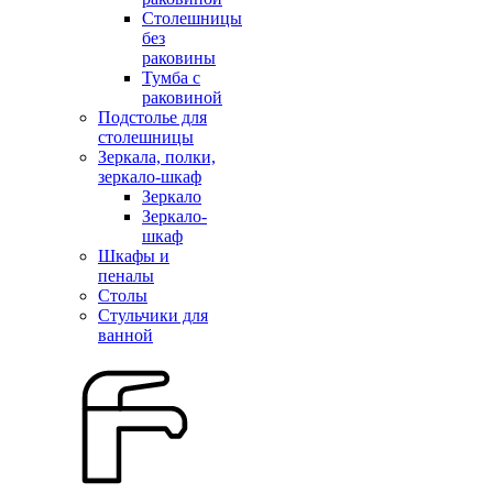
Столешницы
без
раковины
Тумба с
раковиной
Подстолье для
столешницы
Зеркала, полки,
зеркало-шкаф
Зеркало
Зеркало-
шкаф
Шкафы и
пеналы
Столы
Стульчики для
ванной