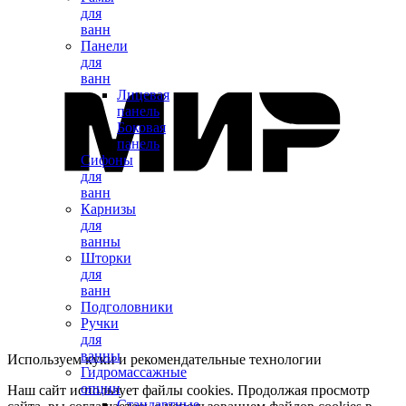
для
ванн
Панели
для
ванн
Лицевая
панель
Боковая
панель
Сифоны
для
ванн
Карнизы
для
ванны
Шторки
для
ванн
Подголовники
Ручки
для
ванны
Используем куки и рекомендательные технологии
Гидромассажные
опции
Наш сайт использует файлы cookies. Продолжая просмотр
Стандартные