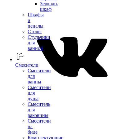
Зеркало-
шкаф
Шкафы
и
пеналы
Столы
Стульчики
для
ванной
Смесители
Смесители
для
ванны
Смесители
для
душа
Смеситель
для
раковины
Смесители
на
биде
Комплектующие