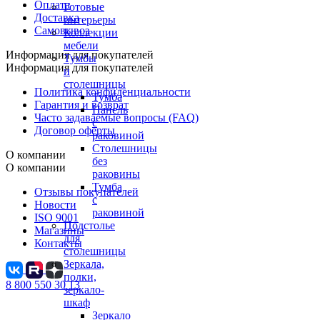
Оплата
Готовые
Доставка
интерьеры
Самовывоз
Коллекции
мебели
Информация для покупателей
Тумбы
Информация для покупателей
и
столешницы
Политика конфиденциальности
Тумба
Гарантия и возврат
Панель
Часто задаваемые вопросы (FAQ)
с
Договор оферты
раковиной
Столешницы
О компании
без
О компании
раковины
Тумба
Отзывы покупателей
с
Новости
раковиной
ISO 9001
Подстолье
Магазины
для
Контакты
столешницы
Зеркала,
полки,
8 800 550 30 13
зеркало-
шкаф
Зеркало