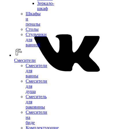
Зеркало-
шкаф
Шкафы
и
пеналы
Столы
Стульчики
для
ванной
Смесители
Смесители
для
ванны
Смесители
для
душа
Смеситель
для
раковины
Смесители
на
биде
Комплектующие