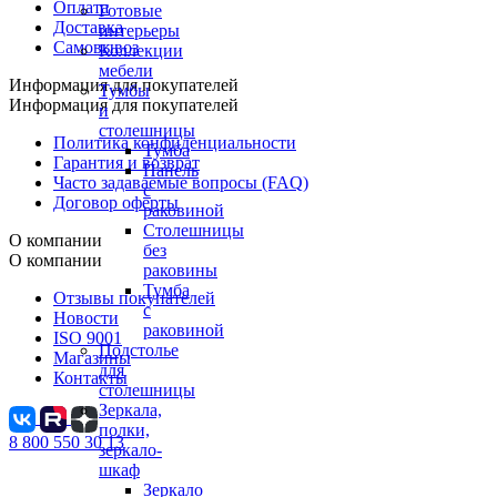
Оплата
Готовые
Доставка
интерьеры
Самовывоз
Коллекции
мебели
Информация для покупателей
Тумбы
Информация для покупателей
и
столешницы
Политика конфиденциальности
Тумба
Гарантия и возврат
Панель
Часто задаваемые вопросы (FAQ)
с
Договор оферты
раковиной
Столешницы
О компании
без
О компании
раковины
Тумба
Отзывы покупателей
с
Новости
раковиной
ISO 9001
Подстолье
Магазины
для
Контакты
столешницы
Зеркала,
полки,
8 800 550 30 13
зеркало-
шкаф
Зеркало