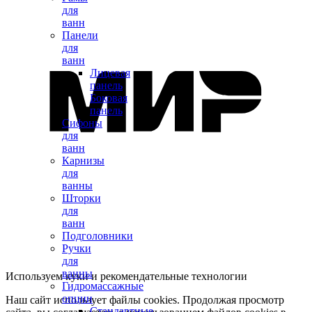
для
ванн
Панели
для
ванн
Лицевая
панель
Боковая
панель
Сифоны
для
ванн
Карнизы
для
ванны
Шторки
для
ванн
Подголовники
Ручки
для
ванны
Используем куки и рекомендательные технологии
Гидромассажные
опции
Наш сайт использует файлы cookies. Продолжая просмотр
Стандартные