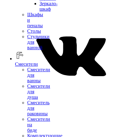
Зеркало-
шкаф
Шкафы
и
пеналы
Столы
Стульчики
для
ванной
Смесители
Смесители
для
ванны
Смесители
для
душа
Смеситель
для
раковины
Смесители
на
биде
Комплектующие