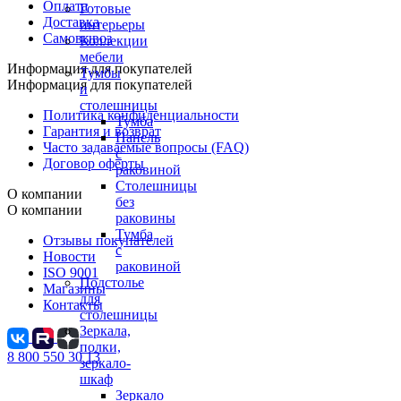
Оплата
Готовые
Доставка
интерьеры
Самовывоз
Коллекции
мебели
Информация для покупателей
Тумбы
Информация для покупателей
и
столешницы
Политика конфиденциальности
Тумба
Гарантия и возврат
Панель
Часто задаваемые вопросы (FAQ)
с
Договор оферты
раковиной
Столешницы
О компании
без
О компании
раковины
Тумба
Отзывы покупателей
с
Новости
раковиной
ISO 9001
Подстолье
Магазины
для
Контакты
столешницы
Зеркала,
полки,
8 800 550 30 13
зеркало-
шкаф
Зеркало