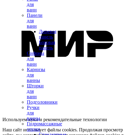
для
ванн
Панели
для
ванн
Лицевая
панель
Боковая
панель
Сифоны
для
ванн
Карнизы
для
ванны
Шторки
для
ванн
Подголовники
Ручки
для
ванны
Используем куки и рекомендательные технологии
Гидромассажные
опции
Наш сайт использует файлы cookies. Продолжая просмотр
Стандартные