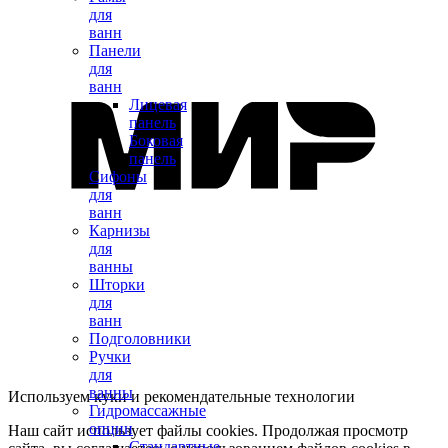
для
ванн
Панели
для
ванн
Лицевая
панель
Боковая
панель
Сифоны
для
ванн
Карнизы
для
ванны
Шторки
для
ванн
Подголовники
Ручки
для
ванны
Используем куки и рекомендательные технологии
Гидромассажные
опции
Наш сайт использует файлы cookies. Продолжая просмотр
Стандартные