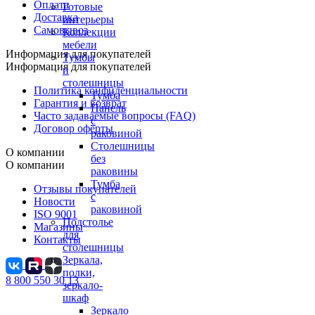
Оплата
Готовые
Доставка
интерьеры
Самовывоз
Коллекции
мебели
Информация для покупателей
Тумбы
Информация для покупателей
и
столешницы
Политика конфиденциальности
Тумба
Гарантия и возврат
Панель
Часто задаваемые вопросы (FAQ)
с
Договор оферты
раковиной
Столешницы
О компании
без
О компании
раковины
Тумба
Отзывы покупателей
с
Новости
раковиной
ISO 9001
Подстолье
Магазины
для
Контакты
столешницы
Зеркала,
полки,
8 800 550 30 13
зеркало-
шкаф
Зеркало