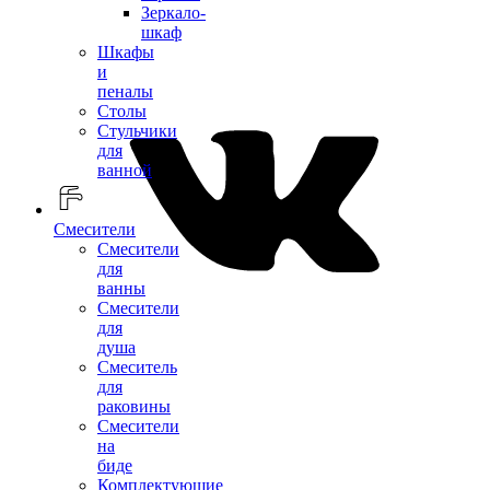
Зеркало-
шкаф
Шкафы
и
пеналы
Столы
Стульчики
для
ванной
Смесители
Смесители
для
ванны
Смесители
для
душа
Смеситель
для
раковины
Смесители
на
биде
Комплектующие