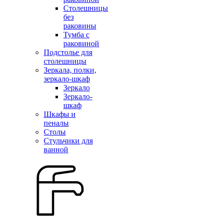
Столешницы
без
раковины
Тумба с
раковиной
Подстолье для
столешницы
Зеркала, полки,
зеркало-шкаф
Зеркало
Зеркало-
шкаф
Шкафы и
пеналы
Столы
Стульчики для
ванной