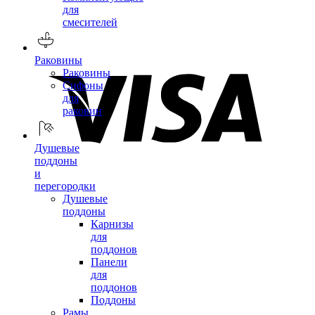
для
смесителей
Раковины
Раковины
Сифоны
для
раковин
Душевые
поддоны
и
перегородки
Душевые
поддоны
Карнизы
для
поддонов
Панели
для
поддонов
Поддоны
Рамы