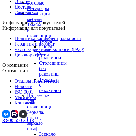
Оплата
Готовые
Доставка
интерьеры
Самовывоз
Коллекции
мебели
Информация для покупателей
Тумбы
Информация для покупателей
и
столешницы
Политика конфиденциальности
Тумба
Гарантия и возврат
Панель
Часто задаваемые вопросы (FAQ)
с
Договор оферты
раковиной
Столешницы
О компании
без
О компании
раковины
Тумба
Отзывы покупателей
с
Новости
раковиной
ISO 9001
Подстолье
Магазины
для
Контакты
столешницы
Зеркала,
полки,
8 800 550 30 13
зеркало-
шкаф
Зеркало