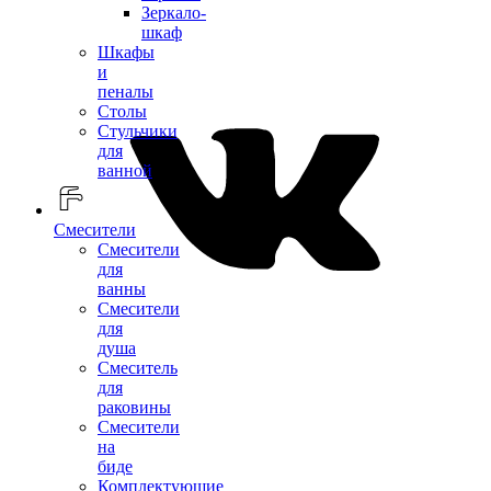
Зеркало-
шкаф
Шкафы
и
пеналы
Столы
Стульчики
для
ванной
Смесители
Смесители
для
ванны
Смесители
для
душа
Смеситель
для
раковины
Смесители
на
биде
Комплектующие