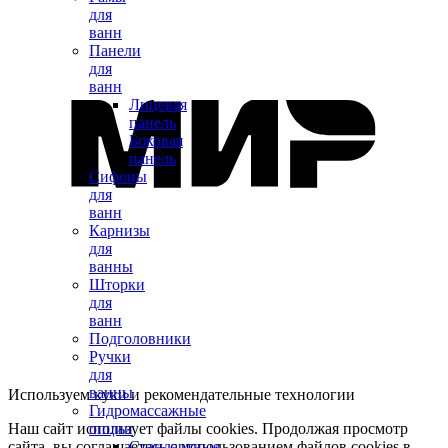
для
ванн
Панели
для
ванн
Лицевая
панель
Боковая
панель
Сифоны
для
ванн
Карнизы
для
ванны
Шторки
для
ванн
Подголовники
Ручки
для
ванны
Используем куки и рекомендательные технологии
Гидромассажные
Наш сайт использует файлы cookies. Продолжая просмотр
опции
сайта, вы соглашаетесь с использованием файлов cookies в
Стандартные