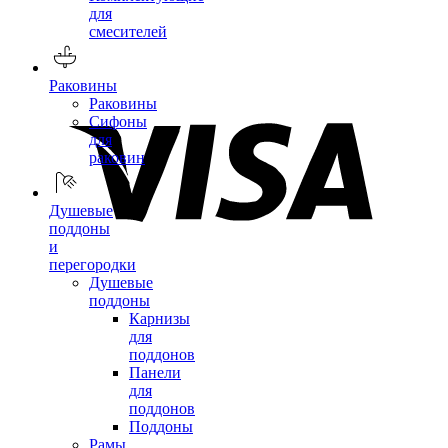
для
смесителей
Раковины
Раковины
Сифоны
для
раковин
Душевые
поддоны
и
перегородки
Душевые
поддоны
Карнизы
для
поддонов
Панели
для
поддонов
Поддоны
Рамы