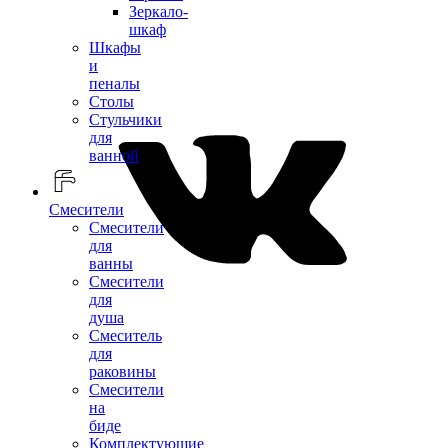
Зеркало-
шкаф
Шкафы
и
пеналы
Столы
Стульчики
для
ванной
Смесители
Смесители
для
ванны
Смесители
для
душа
Смеситель
для
раковины
Смесители
на
биде
Комплектующие