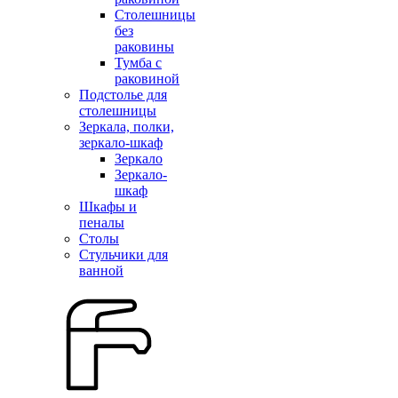
Столешницы
без
раковины
Тумба с
раковиной
Подстолье для
столешницы
Зеркала, полки,
зеркало-шкаф
Зеркало
Зеркало-
шкаф
Шкафы и
пеналы
Столы
Стульчики для
ванной