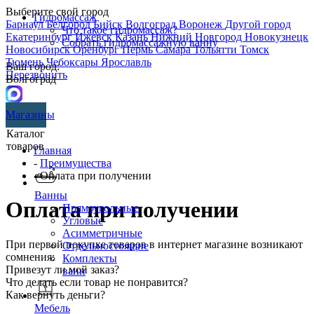
Выберите свой город
Гидромассаж
Барнаул
Белгород
Бийск
Волгоград
Воронеж
Другой город
Что такое гидромассаж?
Екатеринбург
Ижевск
Казань
Нижний Новгород
Новокузнецк
Собрать гидромассажную ванну
Новосибирск
Оренбург
Пермь
Самара
Тольятти
Томск
Тюмень
Чебоксары
Ярославль
Ваш город:
Перезвонить
Волгоград
Магазины
Каталог
товаров
Главная
-
Преимущества
- Оплата при получении
Ванны
Оплата при получении
Прямоугольные
Угловые
Асимметричные
При первой покупке товаров в интернет магазине возникают
Отдельностоящие
сомнения:
Комплекты
Привезут ли мой заказ?
ванн
Что делать если товар не понравится?
Как вернуть деньги?
Мебель