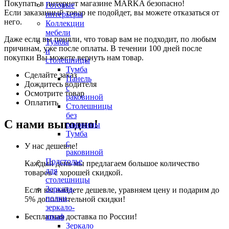
Покупать в интернет магазине MARKA безопасно!
Готовые
Если заказанный товар не подойдет, вы можете отказаться от
интерьеры
него.
Коллекции
мебели
Даже если вы поняли, что товар вам не подходит, по любым
Тумбы
причинам, уже после оплаты. В течении 100 дней после
и
покупки Вы можете вернуть нам товар.
столешницы
Тумба
Сделайте заказ
Панель
Дождитесь водителя
с
Осмотрите товар
раковиной
Оплатить
Столешницы
без
С нами выгодно!
раковины
Тумба
с
У нас дешевле!
раковиной
Подстолье
Каждый день мы предлагаем большое количество
для
товаров с хорошей скидкой.
столешницы
Зеркала,
Если вы найдете дешевле, уравняем цену и подарим до
полки,
5% дополнительной скидки!
зеркало-
Бесплатная доставка по России!
шкаф
Зеркало