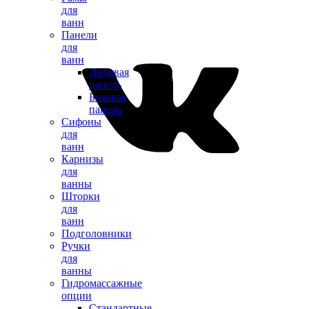
для
ванн
Панели
для
ванн
Лицевая
панель
Боковая
панель
Сифоны
для
ванн
Карнизы
для
ванны
Шторки
для
ванн
Подголовники
Ручки
для
ванны
Гидромассажные
опции
Стандартные