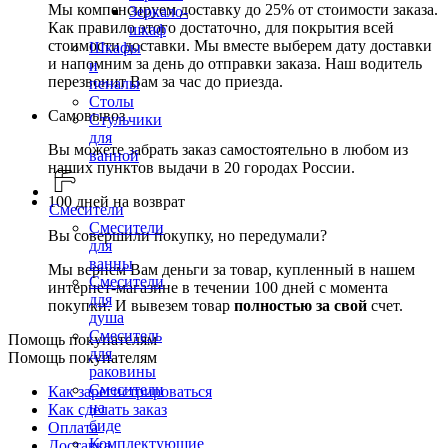
Мы компенсируем доставку до 25% от стоимости заказа.
Зеркало-
Как правило этого достаточно, для покрытия всей
шкаф
стоимости доставки. Мы вместе выберем дату доставки
Шкафы
и напомним за день до отправки заказа. Наш водитель
и
перезвонит Вам за час до приезда.
пеналы
Столы
Самовывоз
Стульчики
для
Вы можете забрать заказ самостоятельно в любом из
ванной
наших пунктов выдачи в 20 городах России.
100 дней на возврат
Смесители
Смесители
Вы совершили покупку, но передумали?
для
ванны
Мы вернем Вам деньги за товар, купленный в нашем
Смесители
интернет-магазине в течении 100 дней с момента
для
покупки. И вывезем товар
полностью за свой
счет.
душа
Смеситель
Помощь покупателям
для
Помощь покупателям
раковины
Смесители
Как зарегистрироваться
на
Как сделать заказ
биде
Оплата
Комплектующие
Доставка