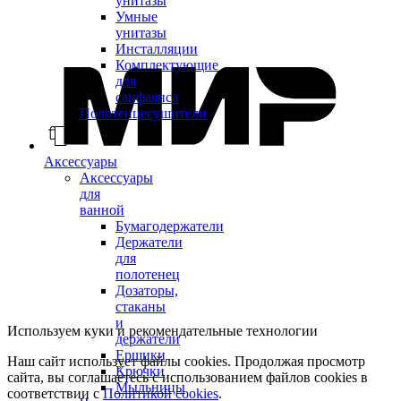
унитазы
Умные
унитазы
Инсталляции
Комплектующие
для
санфаянса
Полотенцесушители
Аксессуары
Аксессуары
для
ванной
Бумагодержатели
Держатели
для
полотенец
Дозаторы,
стаканы
и
Используем куки и рекомендательные технологии
держатели
Ершики
Наш сайт использует файлы cookies. Продолжая просмотр
Крючки
сайта, вы соглашаетесь с использованием файлов cookies в
Мыльницы
соответствии с
Политикой cookies
.