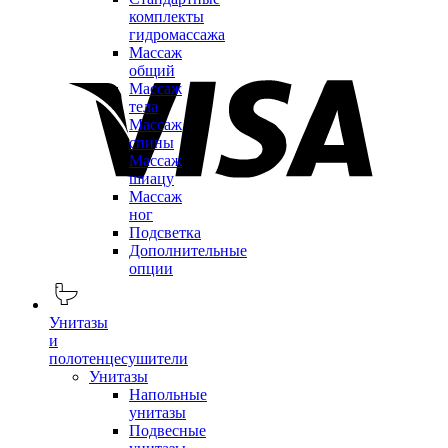
комплекты
гидромассажа
Массаж
общий
Массаж
тела
Массаж
спины
Массаж
шиацу
Массаж
ног
Подсветка
Дополнительные
опции
Унитазы
и
полотенцесушители
Унитазы
Напольные
унитазы
Подвесные