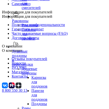
для
Самовывоз
смесителей
Информация для покупателей
Информация для покупателей
Раковины
Политика конфиденциальности
Раковины
Гарантия и возврат
Сифоны
Часто задаваемые вопросы (FAQ)
для
Договор оферты
раковин
О компании
О компании
Душевые
поддоны
Отзывы покупателей
и
Новости
перегородки
ISO 9001
Душевые
Магазины
поддоны
Контакты
Карнизы
для
поддонов
8 800 550 30 13
Панели
для
поддонов
Поддоны
Рамы