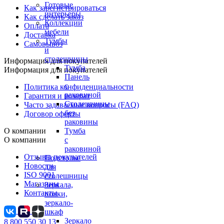
Готовые
Как зарегистрироваться
интерьеры
Как сделать заказ
Коллекции
Оплата
мебели
Доставка
Тумбы
Самовывоз
и
столешницы
Информация для покупателей
Тумба
Информация для покупателей
Панель
с
Политика конфиденциальности
раковиной
Гарантия и возврат
Столешницы
Часто задаваемые вопросы (FAQ)
без
Договор оферты
раковины
О компании
Тумба
О компании
с
раковиной
Отзывы покупателей
Подстолье
Новости
для
ISO 9001
столешницы
Магазины
Зеркала,
Контакты
полки,
зеркало-
шкаф
Зеркало
8 800 550 30 13