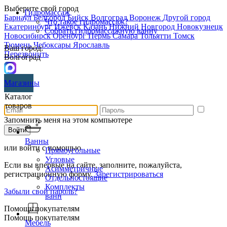
Выберите свой город
Гидромассаж
Барнаул
Белгород
Бийск
Волгоград
Воронеж
Другой город
Что такое гидромассаж?
Екатеринбург
Ижевск
Казань
Нижний Новгород
Новокузнецк
Собрать гидромассажную ванну
Новосибирск
Оренбург
Пермь
Самара
Тольятти
Томск
Тюмень
Чебоксары
Ярославль
Ваш город:
Перезвонить
Волгоград
Магазины
Каталог
товаров
Запомнить меня на этом компьютере
Ванны
или войти с помощью
Прямоугольные
Угловые
Если вы впервые на сайте, заполните, пожалуйста,
Асимметричные
регистрационную форму.
Зарегистрироваться
Отдельностоящие
Комплекты
Забыли свой пароль?
ванн
Помощь покупателям
Помощь покупателям
Мебель