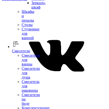
Зеркало-
шкаф
Шкафы
и
пеналы
Столы
Стульчики
для
ванной
Смесители
Смесители
для
ванны
Смесители
для
душа
Смеситель
для
раковины
Смесители
на
биде
Комплектующие