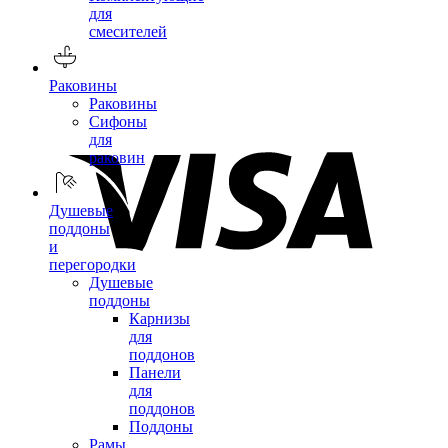
для
смесителей
Раковины
Раковины
Сифоны
для
раковин
Душевые
поддоны
и
перегородки
Душевые
поддоны
Карнизы
для
поддонов
Панели
для
поддонов
Поддоны
Рамы