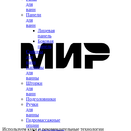
для
ванн
Панели
для
ванн
Лицевая
панель
Боковая
панель
Сифоны
для
ванн
Карнизы
для
ванны
Шторки
для
ванн
Подголовники
Ручки
для
ванны
Гидромассажные
опции
Используем куки и рекомендательные технологии
Стандартные