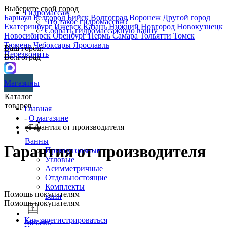
Выберите свой город
Гидромассаж
Барнаул
Белгород
Бийск
Волгоград
Воронеж
Другой город
Что такое гидромассаж?
Екатеринбург
Ижевск
Казань
Нижний Новгород
Новокузнецк
Собрать гидромассажную ванну
Новосибирск
Оренбург
Пермь
Самара
Тольятти
Томск
Тюмень
Чебоксары
Ярославль
Ваш город:
Перезвонить
Волгоград
Магазины
Каталог
товаров
Главная
-
О магазине
- Гарантия от производителя
Ванны
Гарантия от производителя
Прямоугольные
Угловые
Асимметричные
Отдельностоящие
Комплекты
Помощь покупателям
ванн
Помощь покупателям
Как зарегистрироваться
Мебель