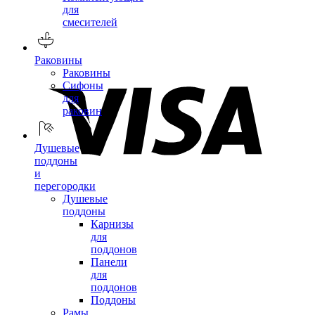
для
смесителей
Раковины
Раковины
Сифоны
для
раковин
Душевые
поддоны
и
перегородки
Душевые
поддоны
Карнизы
для
поддонов
Панели
для
поддонов
Поддоны
Рамы