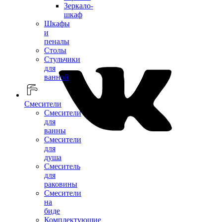
Зеркало-
шкаф
Шкафы
и
пеналы
Столы
Стульчики
для
ванной
Смесители
Смесители
для
ванны
Смесители
для
душа
Смеситель
для
раковины
Смесители
на
биде
Комплектующие