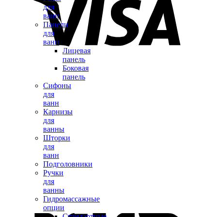
для
ванн
Панели
для
ванн
Лицевая
панель
Боковая
панель
Сифоны
для
ванн
Карнизы
для
ванны
Шторки
для
ванн
Подголовники
Ручки
для
ванны
Гидромассажные
опции
Стандартные