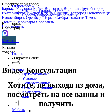
Выберите свой город
Гидромассаж
Барнаул
Белгород
Бийск
Волгоград
Воронеж
Другой город
Что такое гидромассаж?
Екатеринбург
Ижевск
Казань
Нижний Новгород
Новокузнецк
Собрать гидромассажную ванну
Новосибирск
Оренбург
Пермь
Самара
Тольятти
Томск
Тюмень
Чебоксары
Ярославль
Ваш город:
Перезвонить
Волгоград
Магазины
Каталог
товаров
Главная
- Обратная связь
Видео-Консультация
Ванны
Прямоугольные
Угловые
Хотите, не выходя из дома,
Асимметричные
Отдельностоящие
посмотреть на все ванны и
Комплекты
ванн
получить
Мебель