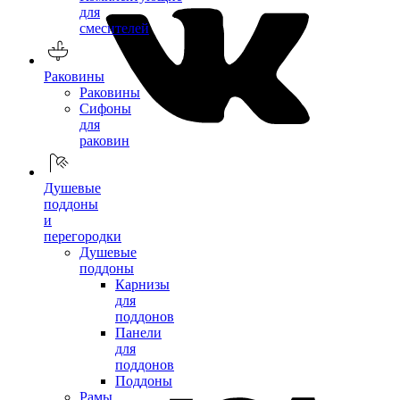
для
смесителей
Раковины
Раковины
Сифоны
для
раковин
Душевые
поддоны
и
перегородки
Душевые
поддоны
Карнизы
для
поддонов
Панели
для
поддонов
Поддоны
Рамы