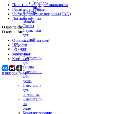
Зеркало-
Политика конфиденциальности
шкаф
Гарантия и возврат
Шкафы
Часто задаваемые вопросы (FAQ)
и
Договор оферты
пеналы
Столы
О компании
Стульчики
О компании
для
ванной
Отзывы покупателей
Новости
ISO 9001
Смесители
Магазины
Смесители
Контакты
для
ванны
Смесители
8 800 550 30 13
для
душа
Смеситель
для
раковины
Смесители
на
биде
Комплектующие