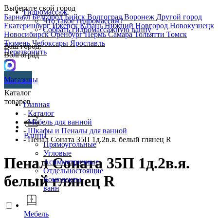
Выберите свой город
Гидромассаж
Барнаул
Белгород
Бийск
Волгоград
Воронеж
Другой город
Что такое гидромассаж?
Екатеринбург
Ижевск
Казань
Нижний Новгород
Новокузнецк
Собрать гидромассажную ванну
Новосибирск
Оренбург
Пермь
Самара
Тольятти
Томск
Тюмень
Чебоксары
Ярославль
Ваш город:
Перезвонить
Волгоград
Магазины
Каталог
товаров
Главная
-
Каталог
-
Мебель для ванной
-
Шкафы и Пеналы для ванной
Ванны
- Пенал Соната 35П 1д.2в.я. белый глянец R
Прямоугольные
Угловые
Пенал Соната 35П 1д.2в.я.
Асимметричные
Отдельностоящие
белый глянец R
Комплекты
ванн
Мебель