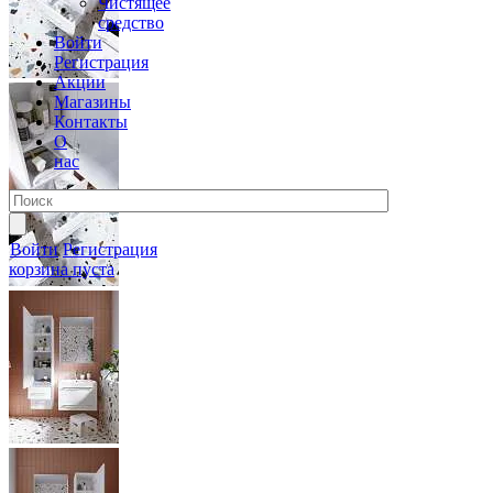
Чистящее
средство
Войти
Регистрация
Акции
Магазины
Контакты
О
нас
Войти
Регистрация
корзина пуста