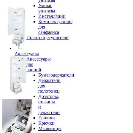
унитазы
Умные
унитазы
Инсталляции
Комплектующие
для
санфаянса
Полотенцесушители
Аксессуары
Аксессуары
для
ванной
Бумагодержатели
Держатели
для
полотенец
Дозаторы,
стаканы
и
держатели
Ершики
Крючки
Мыльницы