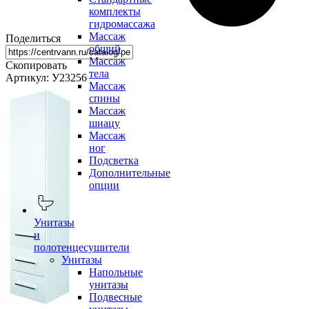
комплекты
гидромассажа
Массаж
Поделиться
общий
Массаж
Скопировать
тела
Артикул: У23256
Массаж
спины
Массаж
шиацу
Массаж
ног
Подсветка
Дополнительные
опции
Унитазы
и
полотенцесушители
Унитазы
Напольные
унитазы
Подвесные