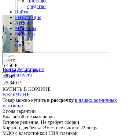
Чистящее
средство
Войти
Регистрация
Акции
Магазины
Контакты
О
нас
Итого:
5 450 Р
Войти
Регистрация
Добавить опцию
корзина пуста
25840
25 840 Р
КУПИТЬ
В КОРЗИНЕ
В КОРЗИНЕ
Товар можно купить
в рассрочку
в наших розничных
магазинах
2 года гарантии
Влагостойкие материалы
Готовое решение. Не требует сборки
Корзина для белья. Вместительность 22 литра
МДФ с влагостойкой ПВХ пленкой