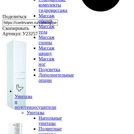
комплекты
гидромассажа
Массаж
Поделиться
общий
Массаж
Скопировать
тела
Артикул: У23257
Массаж
спины
Массаж
шиацу
Массаж
ног
Подсветка
Дополнительные
опции
Унитазы
и
полотенцесушители
Унитазы
Напольные
унитазы
Подвесные