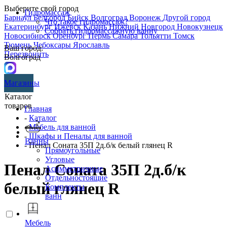
Выберите свой город
Гидромассаж
Барнаул
Белгород
Бийск
Волгоград
Воронеж
Другой город
Что такое гидромассаж?
Екатеринбург
Ижевск
Казань
Нижний Новгород
Новокузнецк
Собрать гидромассажную ванну
Новосибирск
Оренбург
Пермь
Самара
Тольятти
Томск
Тюмень
Чебоксары
Ярославль
Ваш город:
Перезвонить
Волгоград
Магазины
Каталог
товаров
Главная
-
Каталог
-
Мебель для ванной
-
Шкафы и Пеналы для ванной
Ванны
- Пенал Соната 35П 2д.б/к белый глянец R
Прямоугольные
Угловые
Пенал Соната 35П 2д.б/к
Асимметричные
Отдельностоящие
белый глянец R
Комплекты
ванн
Мебель