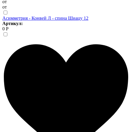
от
от
Асимметрия - Конвей Л - спина Шиацу 12
Артикул:
0 Р