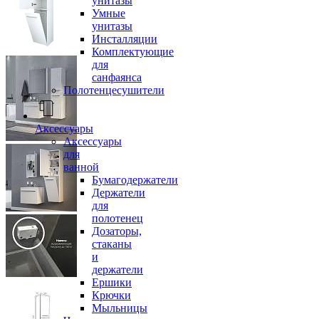
унитазы
Умные
унитазы
Инсталляции
Комплектующие
для
санфаянса
Полотенцесушители
Аксессуары
Аксессуары
для
ванной
Бумагодержатели
Держатели
для
полотенец
Дозаторы,
стаканы
и
держатели
Ершики
Крючки
Мыльницы