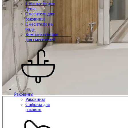
Смесители для
душа
Смеситель для
раковины
Смесители на
биде
Комплектующие
для смесителей
Раковины
Раковины
Сифоны для
раковин