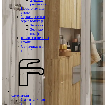
раковиной
Подстолье для
столешницы
Зеркала, полки,
зеркало-шкаф
Зеркало
Зеркало-
шкаф
Шкафы и пеналы
Столы
Стульчики для
ванной
Смесители
Смесители для
ванны