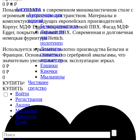
0 Р
0 Р
Аксессуары
Пеналы СОНАТА в современном минималистичном стиле с
Аксессуары для
огромным внутренним пространством. Материалы и
ванной
комплектующие ведущих европейских производителей.
Бумагодержатели
Корпус МДФ Egger, покрытый плёнкой ПВХ. Фасад МДФ
Держатели
Egger, покрытый плёнкой ПВХ. Современная и долговечная
для
немецкая фурнитура Hettich.
полотенец
Дозаторы,
Используется зеркальное полотно производства Бельгии и
стаканы и
Франции. Основа полотна из серебряной амальгамы, что
держатели
значительно увеличивает срок эксплуатации зеркал.
Ершики
0 Р
Крючки
0 Р
Мыльницы
0
Чистящее
КУПИТЬ
средство
КУПИТЬ
Войти
Регистрация
Акции
Магазины
Контакты
О нас