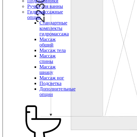
Подголовники
Ручки для ванны
Гидромассажные
опции
Стандартные
комплекты
гидромассажа
Массаж
общий
Массаж тела
Массаж
спины
Массаж
шиацу
Массаж ног
Подсветка
Дополнительные
опции