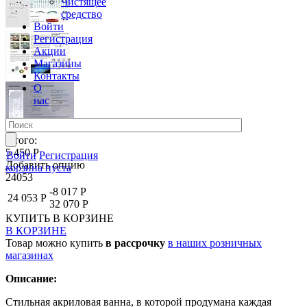
Чистящее
средство
Войти
Регистрация
Акции
Магазины
Контакты
О
нас
Итого:
5 450 Р
Войти
Регистрация
Добавить опцию
корзина пуста
24053
-8 017 Р
24 053 Р
32 070 Р
КУПИТЬ
В КОРЗИНЕ
В КОРЗИНЕ
Товар можно купить
в рассрочку
в наших розничных
магазинах
Описание:
Стильная акриловая ванна, в которой продумана каждая