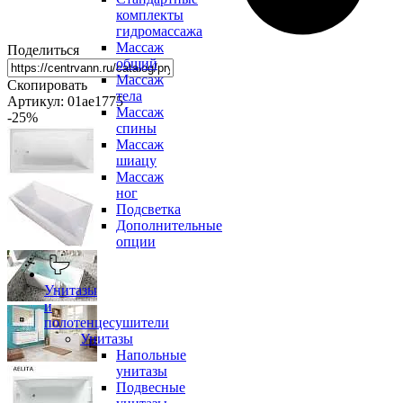
комплекты
гидромассажа
Массаж
Поделиться
общий
Массаж
Скопировать
тела
Артикул: 01ае1775
Массаж
-25
%
спины
Массаж
шиацу
Массаж
ног
Подсветка
Дополнительные
опции
Унитазы
и
полотенцесушители
Унитазы
Напольные
унитазы
Подвесные