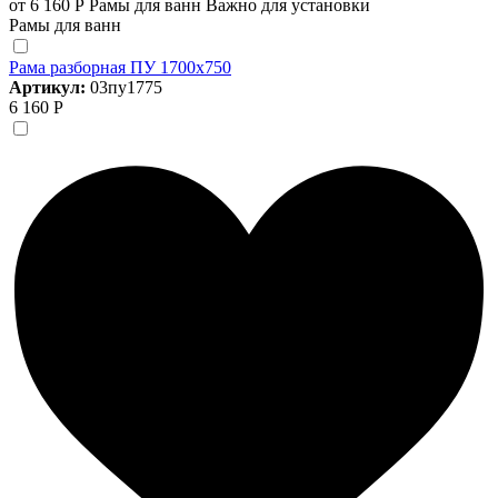
от 6 160 Р
Рамы для ванн
Важно для установки
Рамы для ванн
Рама разборная ПУ 1700х750
Артикул:
03пу1775
6 160 Р