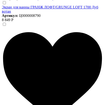
Экран для ванны ГРАНЖ ЛОФТ/GRUNGE LOFT 1700 Дуб
вотан
Артикул:
Ц0000008790
8 849 Р