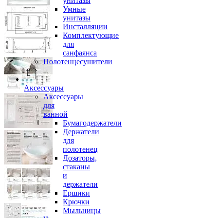
унитазы
Умные
унитазы
Инсталляции
Комплектующие
для
санфаянса
Полотенцесушители
Аксессуары
Аксессуары
для
ванной
Бумагодержатели
Держатели
для
полотенец
Дозаторы,
стаканы
и
держатели
Ершики
Крючки
Мыльницы