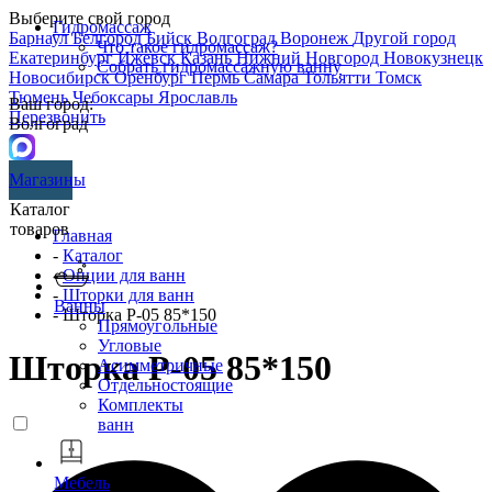
Выберите свой город
Гидромассаж
Барнаул
Белгород
Бийск
Волгоград
Воронеж
Другой город
Что такое гидромассаж?
Екатеринбург
Ижевск
Казань
Нижний Новгород
Новокузнецк
Собрать гидромассажную ванну
Новосибирск
Оренбург
Пермь
Самара
Тольятти
Томск
Тюмень
Чебоксары
Ярославль
Ваш город:
Перезвонить
Волгоград
Магазины
Каталог
товаров
Главная
-
Каталог
-
Опции для ванн
-
Шторки для ванн
Ванны
- Шторка P-05 85*150
Прямоугольные
Угловые
Шторка P-05 85*150
Асимметричные
Отдельностоящие
Комплекты
ванн
Мебель