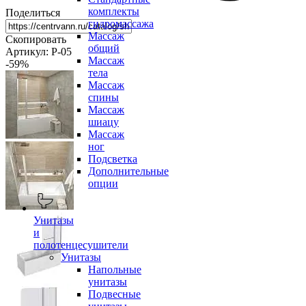
комплекты
Поделиться
гидромассажа
Массаж
Скопировать
общий
Артикул: P-05
Массаж
-59
%
тела
Массаж
спины
Массаж
шиацу
Массаж
ног
Подсветка
Дополнительные
опции
Унитазы
и
полотенцесушители
Унитазы
Напольные
унитазы
Подвесные