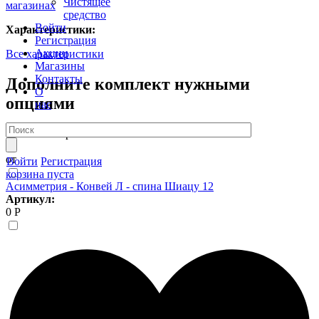
Чистящее
магазинах
средство
Войти
Характеристики:
Регистрация
Акции
Все характеристики
Магазины
Контакты
Дополните комплект нужными
О
опциями
нас
7 408 Р
Шторка P-05 85*150
от
от
Войти
Регистрация
корзина пуста
Асимметрия - Конвей Л - спина Шиацу 12
Артикул:
0 Р