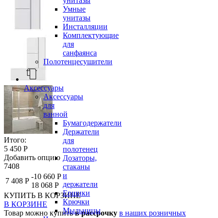
унитазы
Умные
унитазы
Инсталляции
Комплектующие
для
санфаянса
Полотенцесушители
Аксессуары
Аксессуары
для
ванной
Бумагодержатели
Держатели
Итого:
для
5 450 Р
полотенец
Добавить опцию
Дозаторы,
7408
стаканы
и
-10 660 Р
7 408 Р
держатели
18 068 Р
Ершики
КУПИТЬ
В КОРЗИНЕ
Крючки
В КОРЗИНЕ
Мыльницы
Товар можно купить
в рассрочку
в наших розничных