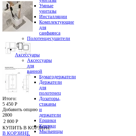
унитазы
Умные
унитазы
Инсталляции
Комплектующие
для
санфаянса
Полотенцесушители
Аксессуары
Аксессуары
для
ванной
Бумагодержатели
Держатели
для
полотенец
Дозаторы,
Итого:
стаканы
5 450 Р
и
Добавить опцию
держатели
2800
Ершики
2 800 Р
Крючки
КУПИТЬ
В КОРЗИНЕ
Мыльницы
В КОРЗИНЕ