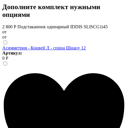
Дополните комплект нужными
опциями
2 800 Р
Подстаканник одинарный IDDIS SLISCG1i45
от
от
Асимметрия - Конвей Л - спина Шиацу 12
Артикул:
0 Р