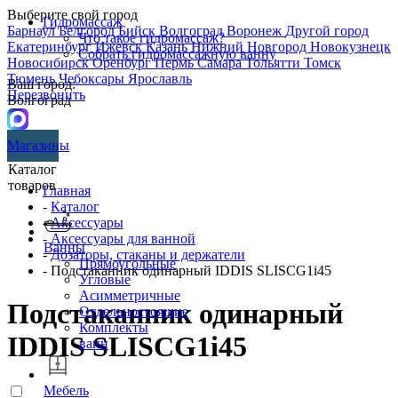
Выберите свой город
Гидромассаж
Барнаул
Белгород
Бийск
Волгоград
Воронеж
Другой город
Что такое гидромассаж?
Екатеринбург
Ижевск
Казань
Нижний Новгород
Новокузнецк
Собрать гидромассажную ванну
Новосибирск
Оренбург
Пермь
Самара
Тольятти
Томск
Тюмень
Чебоксары
Ярославль
Ваш город:
Перезвонить
Волгоград
Магазины
Каталог
товаров
Главная
-
Каталог
-
Аксессуары
-
Аксессуары для ванной
Ванны
-
Дозаторы, стаканы и держатели
Прямоугольные
- Подстаканник одинарный IDDIS SLISCG1i45
Угловые
Асимметричные
Подстаканник одинарный
Отдельностоящие
Комплекты
IDDIS SLISCG1i45
ванн
Мебель