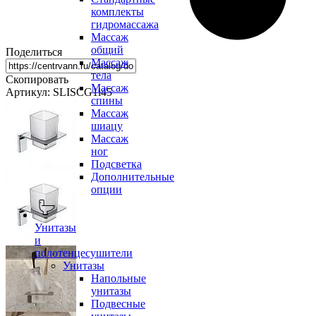
комплекты
гидромассажа
Массаж
общий
Поделиться
Массаж
тела
Скопировать
Массаж
Артикул: SLISCG1i45
спины
Массаж
шиацу
Массаж
ног
Подсветка
Дополнительные
опции
Унитазы
и
полотенцесушители
Унитазы
Напольные
унитазы
Подвесные