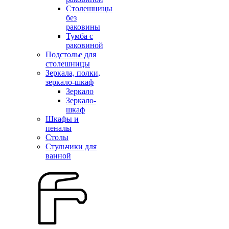
Столешницы
без
раковины
Тумба с
раковиной
Подстолье для
столешницы
Зеркала, полки,
зеркало-шкаф
Зеркало
Зеркало-
шкаф
Шкафы и
пеналы
Столы
Стульчики для
ванной