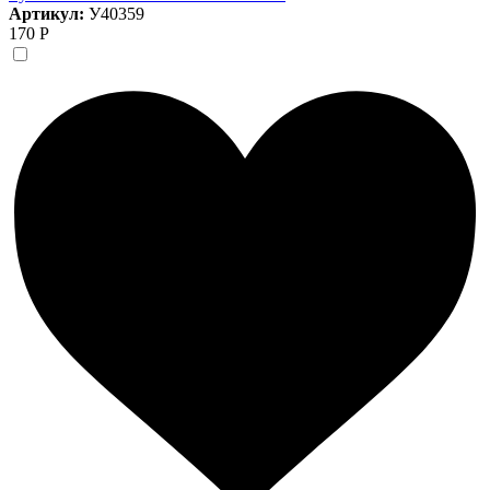
Артикул:
У40359
170 Р