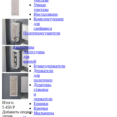
унитазы
Умные
унитазы
Инсталляции
Комплектующие
для
санфаянса
Полотенцесушители
Аксессуары
Аксессуары
для
ванной
Бумагодержатели
Держатели
для
полотенец
Дозаторы,
стаканы
и
держатели
Итого:
Ершики
5 450 Р
Крючки
Добавить опцию
Мыльницы
19598