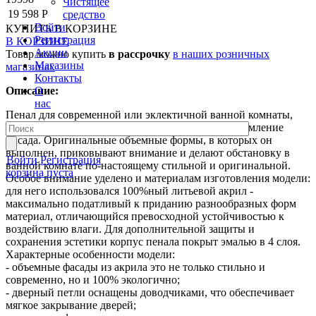
Чистящее
19 598 Р
средство
Войти
КУПИТЬ
В КОРЗИНЕ
Регистрация
В КОРЗИНЕ
Акции
Товар можно купить
в рассрочку
в наших розничных
Магазины
магазинах
Контакты
О
Описание:
нас
Пенал для современной или эклектичной ванной комнаты,
главным героем которого становится смелое оформление
фасада. Оригинальные объемные формы, в которых он
выполнен, приковывают внимание и делают обстановку в
Войти
Регистрация
ванной комнате по-настоящему стильной и оригинальной.
корзина пуста
Особое внимание уделено и материалам изготовления модели:
для него использовался 100%ный литьевой акрил -
максимально податливый к приданию разнообразных форм
материал, отличающийся превосходной устойчивостью к
воздействию влаги. Для дополнительной защиты и
сохранения эстетики корпус пенала покрыт эмалью в 4 слоя.
Характерные особенности модели:
- объемные фасады из акрила это не только стильно и
современно, но и 100% экологично;
- дверный петли оснащены доводчиками, что обеспечивает
мягкое закрывание дверей;