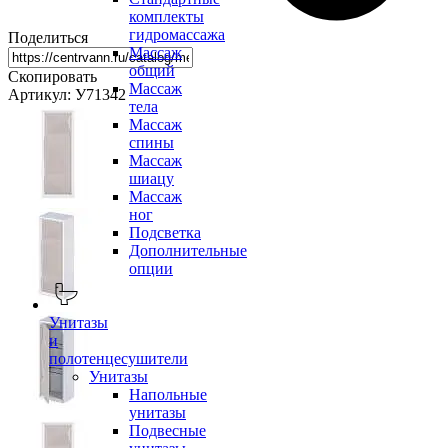
комплекты
гидромассажа
Поделиться
Массаж
общий
Скопировать
Массаж
Артикул: У71342
тела
Массаж
спины
Массаж
шиацу
Массаж
ног
Подсветка
Дополнительные
опции
Унитазы
и
полотенцесушители
Унитазы
Напольные
унитазы
Подвесные